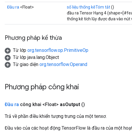
Đầu ra
<Float>
số liệu thống kêTóm tắt
()
đầu ra Tensor Hạng 4 (shape=[#featu
thống kê tích lũy được đưa vào nú
Phương pháp kế thừa
Từ lớp
org.tensorflow.op.PrimitiveOp
Từ lớp java.lang.Object
Từ giao diện
org.tensorflow.Operand
Phương pháp công khai
Đầu ra
công khai <Float>
as
Output
()
Trả về phần điều khiển tượng trưng của một tenxơ.
Đầu vào của các hoạt động TensorFlow là đầu ra của một ho