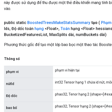
này được sử dụng để thu được một thẻ điều khiển mang tính bi
vào.
public static
Boosted
Trees
Make
Stats
Summary
tạo
(
Phạm 
Ids
,
Độ dốc toán
hạng
<Float>
,
Toán
hạng <Float> hessian
Bucketized
Features
List
,
Max
Splits dài
,
num
Buckets dài)
Phương thức gốc để tạo một lớp bao bọc một thao tác Boos
Thông số
phạm vi hiện tại
phạm vi
int32 Tensor hạng 1 chứa id nút, mỗi
nútId
phao32; Tenor hạng 2 (shape=[#exam
Độ dốc
phao32; Tensor hạng 2 (shape=[#exa
bao bố