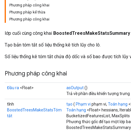
Phương pháp công khai
Phương pháp kế thừa
Phương pháp công khai
lớp cuối cùng công khai
BoostedTreesMakeStatsSummary
Flush
Tạo bản tóm tắt số liệu thống kê tích lũy cho lô.
Số liệu thống kê tóm tắt chứa độ dốc và số bao được tích lũy 
eHandleOp
Phương pháp công khai
ureSplit
Đầu ra
<Float>
asOutput
()
Trả về phần điều khiển tượng trưng
tĩnh
tạo
(
Phạm vi
phạm vi,
Toán hạng
<
BoostedTreesMakeStatsTóm
Toán hạng
<Float> hessians, Itera
tắt
BucketizedFeaturesList, MaxSplits d
Phương thức gốc để tạo một lớp ba
BoostedTreesMakeStatsSummary 