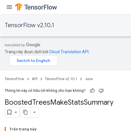
t
TensorFlow v2.10.1
Trang này được dịch bởi
Cloud Translation API
.
source
TensorFlow
API
TensorFlow v2.10.1
Java
leOp
Thông tin này có hữu ích không cho bạn không?
Boosted
Trees
Make
Stats
Summary
Trên trang này