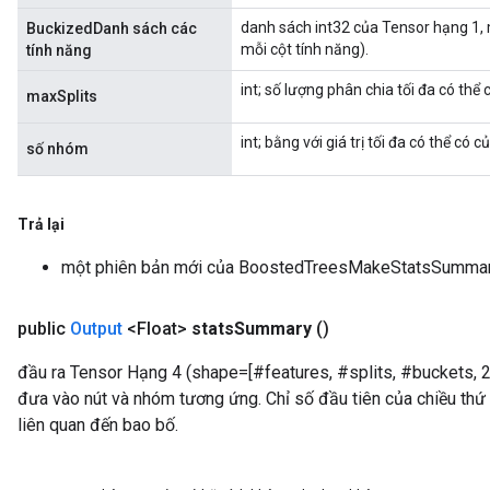
danh sách int32 của Tensor hạng 1,
BuckizedDanh sách các
mỗi cột tính năng).
tính năng
int; số lượng phân chia tối đa có thể 
maxSplits
int; bằng với giá trị tối đa có thể có 
số nhóm
Trả lại
một phiên bản mới của BoostedTreesMakeStatsSumma
public
Output
<Float>
stats
Summary
()
đầu ra Tensor Hạng 4 (shape=[#features, #splits, #buckets, 2]
đưa vào nút và nhóm tương ứng. Chỉ số đầu tiên của chiều thứ 
liên quan đến bao bố.