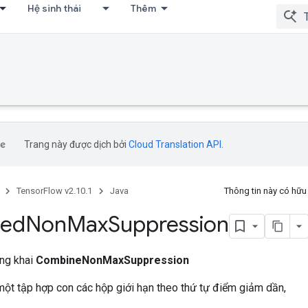
Hệ sinh thái
Thêm
Trang này được dịch bởi
Cloud Translation API
.
TensorFlow v2.10.1
Java
Thông tin này có hữ
ed
Non
Max
Suppression
ông khai
CombineNonMaxSuppression
ột tập hợp con các hộp giới hạn theo thứ tự điểm giảm dần,