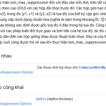
c hiện non_max_suppression đối với đầu vào mỗi đợt, trên tất cả
 chéo cao (IOU) với các hộp đã chọn trước đó. Các hộp giới hạn
, x2], trong đó (y1, x1) và (y2, x2) là tọa độ của bất kỳ cặp góc c
ung cấp dưới dạng chuẩn hóa (nghĩa là nằm trong khoảng [0, 1]) 
này không xác định được gốc tọa độ ở đâu trong hệ tọa độ. Cũng l
 với các phép biến đổi trực giao và tịnh tiến của hệ tọa độ; do đó
ộ dẫn đến các hộp giống nhau được thuật toán chọn. Đầu ra của th
ớp cuối cùng được trả về sau khi thực hiện non_max_suppression
g nhau
Combined
Non
Ma
Các thuộc tính tùy chọn cho
Suppression.Options
 công khai
clipBox
(clipBox Boolean)
uppression.Options