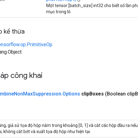
Một tensor [batch_size] int32 cho biết số lần ph
mục trong lô.
 kế thừa
ensorflow.op.PrimitiveOp
lang.Object
áp công khai
mbine
Non
Max
Suppression
.
Options
clip
Boxes
(Boolean clip
B
ng, giả sử tọa độ hộp nằm trong khoảng [0, 1] và cắt các hộp đầu ra nếu
i, không cắt bớt và xuất tọa độ hộp như hiện tại.