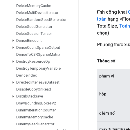
Delete
Memory
Cache
tĩnh công khai
Delete
Multi
Device
Iterator
toán
hạng <Flo
Delete
Random
Seed
Generator
Total
Size
,
Toán
Delete
Seed
Generator
chọn)
Delete
Session
Tensor
Dense
Bincount
Phương thức xu
Dense
Count
Sparse
Output
Dense
To
CSRSparse
Matrix
Thông số
Destroy
Resource
Op
Destroy
Temporary
Variable
Device
Index
phạm vi
Directed
Interleave
Dataset
Disable
Copy
On
Read
hộp
Distributed
Save
Draw
Bounding
Boxes
V2
Dummy
Iteration
Counter
điểm số
Dummy
Memory
Cache
Dummy
Seed
Generator
maxOutputSizeP