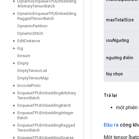
Dynamic
Enqueue
TPUEmbedding
Arbitrary
Tensor
Batch
Dynamic
Enqueue
TPUEmbedding
Ragged
Tensor
Batch
maxTotalSize
Dynamic
Partition
Dynamic
Stitch
iouNgưỡng
Edit
Distance
Eig
Einsum
ngưỡng điểm
Empty
Empty
Tensor
List
tùy chọn
Empty
Tensor
Map
Encode
Proto
Enqueue
TPUEmbedding
Arbitrary
Trả lại
Tensor
Batch
Enqueue
TPUEmbedding
Batch
một phiên
Enqueue
TPUEmbedding
Integer
Batch
Đầu ra
công kha
Enqueue
TPUEmbedding
Ragged
Tensor
Batch
Một tensor [bat
Enqueue
TPUEmbedding
Sparse