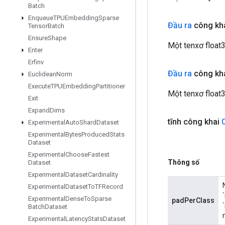
Batch
Enqueue
TPUEmbedding
Sparse
Đầu ra
công kha
Tensor
Batch
Ensure
Shape
Một tenxơ float
Enter
Erfinv
Đầu ra
công kha
Euclidean
Norm
Execute
TPUEmbedding
Partitioner
Một tenxơ float
Exit
Expand
Dims
tĩnh công khai
Experimental
Auto
Shard
Dataset
Experimental
Bytes
Produced
Stats
Dataset
Experimental
Choose
Fastest
Thông số
Dataset
Experimental
Dataset
Cardinality
Experimental
Dataset
To
TFRecord
Experimental
Dense
To
Sparse
padPerClass
Batch
Dataset
Experimental
Latency
Stats
Dataset