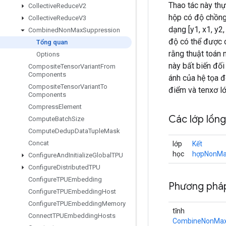
Thao tác này thự
Collective
Reduce
V2
hộp có độ chồng
Collective
Reduce
V3
dạng [y1, x1, y2
Combined
Non
Max
Suppression
độ có thể được c
Tổng quan
rằng thuật toán 
Options
này bất biến đối
Composite
Tensor
Variant
From
Components
ánh của hệ tọa đ
Composite
Tensor
Variant
To
điểm và tenxơ l
Components
Compress
Element
Các lớp lồn
Compute
Batch
Size
Compute
Dedup
Data
Tuple
Mask
Concat
lớp
Kết
học
hợpNonMax
Configure
And
Initialize
Global
TPU
Configure
Distributed
TPU
Configure
TPUEmbedding
Phương pháp
Configure
TPUEmbedding
Host
Configure
TPUEmbedding
Memory
tĩnh
Connect
TPUEmbedding
Hosts
CombineNonMaxS