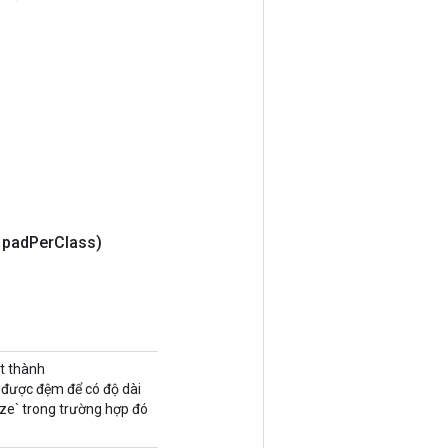
 pad
Per
Class)
ớt thành
ẽ được đệm để có độ dài
ze` trong trường hợp đó