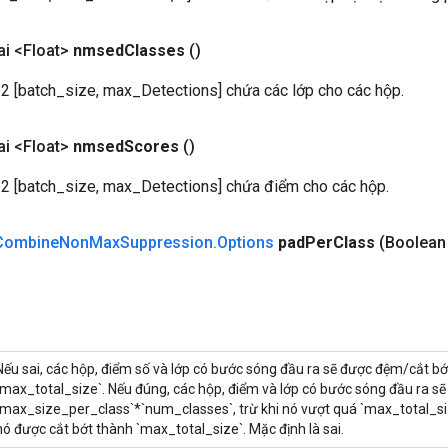
i <Float>
nmsed
Classes
()
32 [batch_size, max_Detections] chứa các lớp cho các hộp.
i <Float>
nmsed
Scores
()
32 [batch_size, max_Detections] chứa điểm cho các hộp.
Combine
Non
Max
Suppression
.
Options
pad
Per
Class
(Boolean
Nếu sai, các hộp, điểm số và lớp có bước sóng đầu ra sẽ được đệm/cắt b
`max_total_size`. Nếu đúng, các hộp, điểm và lớp có bước sóng đầu ra s
`max_size_per_class`*`num_classes`, trừ khi nó vượt quá `max_total_si
nó được cắt bớt thành `max_total_size`. Mặc định là sai.