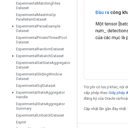
Experimental
Matching
Files
Dataset
Đầu ra
công kha
Experimental
Max
Intra
Op
Parallelism
Dataset
Một tensor [batc
Experimental
Parse
Example
num_ detections[
Dataset
của các mục là 
Experimental
Private
Thread
Pool
Dataset
Experimental
Random
Dataset
Experimental
Rebatch
Dataset
Experimental
Set
Stats
Aggregator
Dataset
Experimental
Sliding
Window
Dataset
Experimental
Sql
Dataset
Trừ phi có lưu ý khác, nội
Experimental
Stats
Aggregator
cấp phép theo
Giấy phép 
Handle
đăng ký của Oracle và/hoặc
Experimental
Stats
Aggregator
Summary
Cập nhật lần gần đây nhất:
Experimental
Unbatch
Dataset
Expint