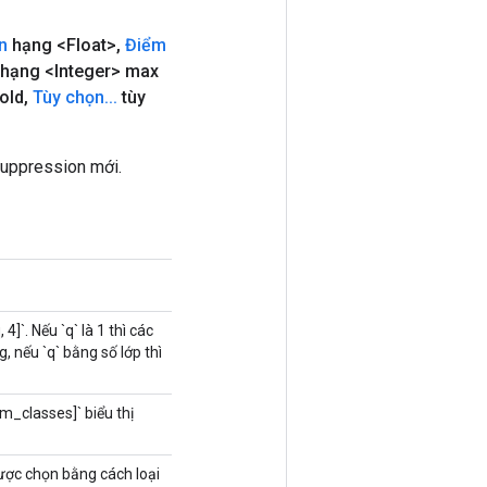
n
hạng <Float>
,
Điểm
hạng <Integer> max
old
,
Tùy chọn
.
.
.
tùy
uppression mới.
]`. Nếu `q` là 1 thì các
 nếu `q` bằng số lớp thì
m_classes]` biểu thị
ược chọn bằng cách loại