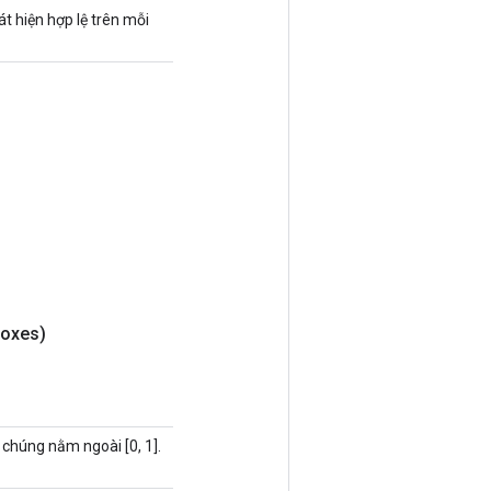
át hiện hợp lệ trên mỗi
oxes)
 chúng nằm ngoài [0, 1].