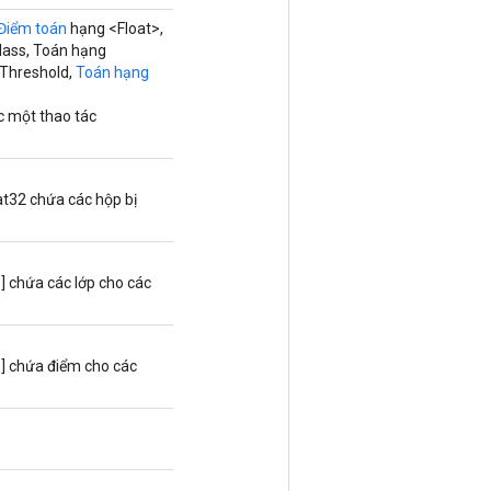
Điểm toán
hạng <Float>,
ass, Toán hạng
uThreshold,
Toán
hạng
c một thao tác
at32 chứa các hộp bị
] chứa các lớp cho các
] chứa điểm cho các