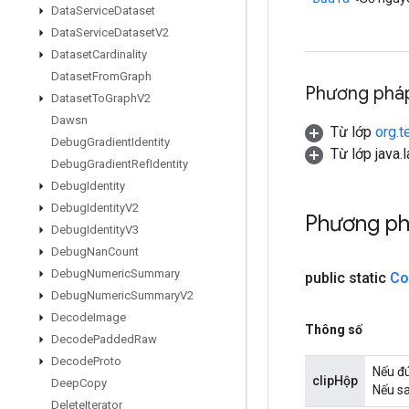
Data
Service
Dataset
Data
Service
Dataset
V2
Dataset
Cardinality
Dataset
From
Graph
Phương pháp
Dataset
To
Graph
V2
Dawsn
Từ lớp
org.t
Debug
Gradient
Identity
Từ lớp java.
Debug
Gradient
Ref
Identity
Debug
Identity
Debug
Identity
V2
Phương ph
Debug
Identity
V3
Debug
Nan
Count
Debug
Numeric
Summary
public static
Co
Debug
Numeric
Summary
V2
Decode
Image
Thông số
Decode
Padded
Raw
Decode
Proto
Nếu đú
clipHộp
Deep
Copy
Nếu sa
Delete
Iterator