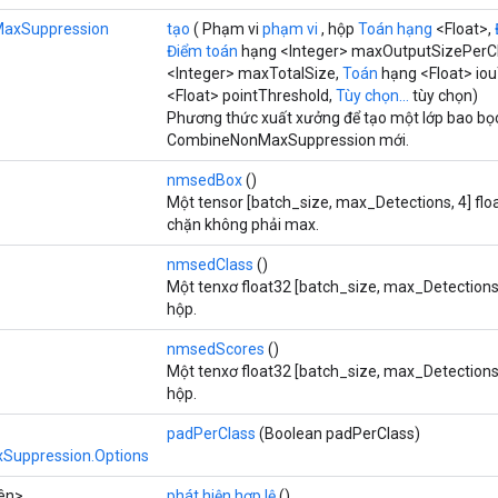
MaxSuppression
tạo
( Phạm vi
phạm vi
, hộp
Toán hạng
<Float>,
Điểm toán
hạng <Integer> maxOutputSizePerCl
<Integer> maxTotalSize,
Toán
hạng <Float> io
<Float> pointThreshold,
Tùy chọn...
tùy chọn)
Phương thức xuất xưởng để tạo một lớp bao bọ
CombineNonMaxSuppression mới.
nmsedBox
()
Một tensor [batch_size, max_Detections, 4] flo
chặn không phải max.
nmsedClass
()
Một tenxơ float32 [batch_size, max_Detections
hộp.
nmsedScores
()
Một tenxơ float32 [batch_size, max_Detections
hộp.
padPerClass
(Boolean padPerClass)
uppression.Options
ên>
phát hiện hợp lệ
()