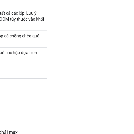
tất cả các lớp. Lưu ý
ỗi OOM tùy thuộc vào khối
hộp có chồng chéo quá
 bỏ các hộp dựa trên
phải max.