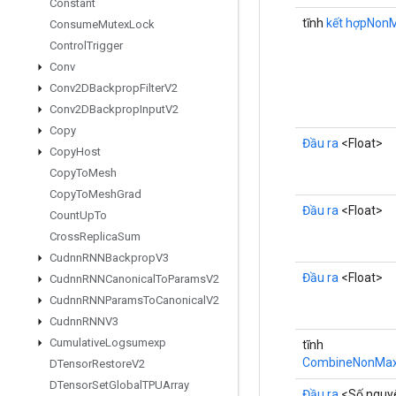
Constant
tĩnh
kết hợpNon
Consume
Mutex
Lock
Control
Trigger
Conv
Conv2DBackprop
Filter
V2
Conv2DBackprop
Input
V2
Copy
Đầu ra
<Float>
Copy
Host
Copy
To
Mesh
Copy
To
Mesh
Grad
Đầu ra
<Float>
Count
Up
To
Cross
Replica
Sum
Cudnn
RNNBackprop
V3
Đầu ra
<Float>
Cudnn
RNNCanonical
To
Params
V2
Cudnn
RNNParams
To
Canonical
V2
Cudnn
RNNV3
Cumulative
Logsumexp
tĩnh
CombineNonMaxS
DTensor
Restore
V2
DTensor
Set
Global
TPUArray
Đầu ra
<Số nguy