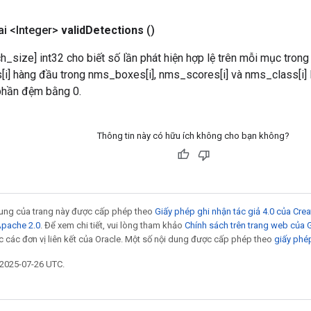
i <Integer>
valid
Detections
()
h_size] int32 cho biết số lần phát hiện hợp lệ trên mỗi mục trong
i] hàng đầu trong nms_boxes[i], nms_scores[i] và nms_class[i] l
phần đệm bằng 0.
Thông tin này có hữu ích không cho bạn không?
 dung của trang này được cấp phép theo
Giấy phép ghi nhận tác giả 4.0 của Cr
Apache 2.0
. Để xem chi tiết, vui lòng tham khảo
Chính sách trên trang web của
 các đơn vị liên kết của Oracle. Một số nội dung được cấp phép theo
giấy phé
 2025-07-26 UTC.