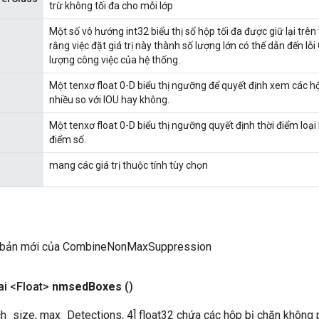
trừ không tối đa cho mỗi lớp
Một số vô hướng int32 biểu thị số hộp tối đa được giữ lại trên 
rằng việc đặt giá trị này thành số lượng lớn có thể dẫn đến l
lượng công việc của hệ thống.
Một tenxơ float 0-D biểu thị ngưỡng để quyết định xem các 
nhiều so với IOU hay không.
Một tenxơ float 0-D biểu thị ngưỡng quyết định thời điểm loại
điểm số.
mang các giá trị thuộc tính tùy chọn
 bản mới của CombineNonMaxSuppression
i <Float>
nmsed
Boxes
()
ch_size, max_Detections, 4] float32 chứa các hộp bị chặn không 