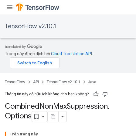
TensorFlow v2.10.1
Trang này được dịch bởi
Cloud Translation API
.
TensorFlow
API
TensorFlow v2.10.1
Java
Thông tin này có hữu ích không cho bạn không?
Combined
Non
Max
Suppression
.
Options
Trên trang này