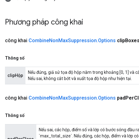
Phương pháp công khai
công khai
Combine
Non
Max
Suppression
.
Options
clip
Boxe
Thông số
Nếu đúng, giả sử tọa độ hộp nằm trong khoảng [0, 1] và c
clipHộp
Nếu sai, không cắt bớt và xuất tọa độ hộp như hiện tại.
công khai
Combine
Non
Max
Suppression
.
Options
pad
Per
C
Thông số
Nếu sai, các hộp, điểm số và lớp có bước sóng đầu 
`max_total_size`. Nếu đúng, các hộp, điểm và lớp c