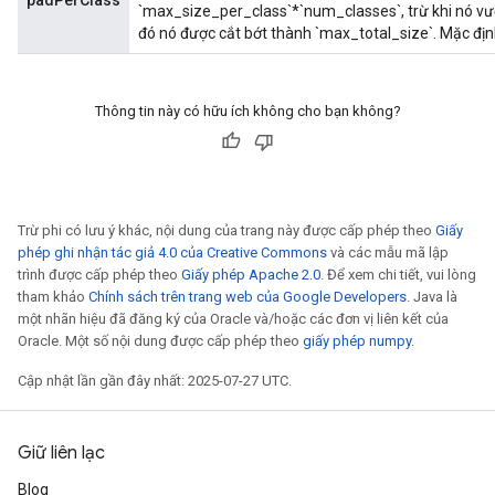
padPerClass
`max_size_per_class`*`num_classes`, trừ khi nó vư
đó nó được cắt bớt thành `max_total_size`. Mặc định
Thông tin này có hữu ích không cho bạn không?
Trừ phi có lưu ý khác, nội dung của trang này được cấp phép theo
Giấy
phép ghi nhận tác giả 4.0 của Creative Commons
và các mẫu mã lập
trình được cấp phép theo
Giấy phép Apache 2.0
. Để xem chi tiết, vui lòng
tham khảo
Chính sách trên trang web của Google Developers
. Java là
một nhãn hiệu đã đăng ký của Oracle và/hoặc các đơn vị liên kết của
Oracle. Một số nội dung được cấp phép theo
giấy phép numpy
.
Cập nhật lần gần đây nhất: 2025-07-27 UTC.
Giữ liên lạc
Blog