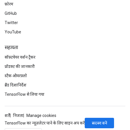
फ़ोरम
GitHub
Twitter
rBatch
YouTube
Batch
सहायता
सॉफ़्टवेयर वर्शन ट्रैकर
atch
प्रॉडक्ट की जानकारी
स्टैक ओवरफ़्लो
ब्रैंड दिशानिर्देश
TensorFlow से लिया गया
शर्तें
निजता
Manage cookies
सदस्य बनें
TensorFlow का न्यूज़लेटर पाने के लिए साइन अप करें