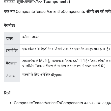
मेटाडेटा
,
सूची<क्लास<?>> Tcomponents)
एक नए CompositeTensorVariantToComponents ऑपरेशन को लपेटकर 
पैरामीटर
वर्तमान दायरा
दायरा
एक स्केलर `वेरिएंट` टेंसर जिसमें एन्कोडेड एक्सटेंशनटाइप मान होता है।
इनकोडिंग
टाइपस्पेक के लिए स्ट्रिंग क्रमांकन। `एन्कोडेड` में निहित `टाइपस्पेक` 
मेटाडाटा
एन्कोडिंग TensorFlow के भविष्य के संस्करणों में बदल सकती है।)
घटकों के लिए अपेक्षित dtypes.
टीघटक
रिटर्न
CompositeTensorVariantToComponents का एक नया उदाह