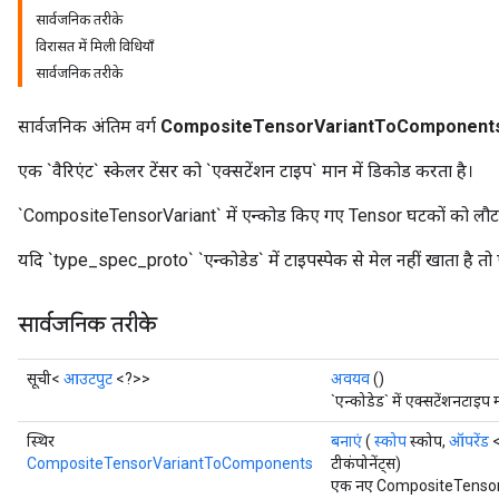
सार्वजनिक तरीके
विरासत में मिली विधियाँ
सार्वजनिक तरीके
सार्वजनिक अंतिम वर्ग
CompositeTensorVariantToComponent
एक `वैरिएंट` स्केलर टेंसर को `एक्सटेंशन टाइप` मान में डिकोड करता है।
`CompositeTensorVariant` में एन्कोड किए गए Tensor घटकों को लौटा
यदि `type_spec_proto` `एन्कोडेड` में टाइपस्पेक से मेल नहीं खाता है तो एक 
सार्वजनिक तरीके
सूची<
आउटपुट
<?>>
अवयव
()
`एन्कोडेड` में एक्सटेंशनटाइप
स्थिर
बनाएं
(
स्कोप
स्कोप,
ऑपरेंड
<
CompositeTensorVariantToComponents
टीकंपोनेंट्स)
एक नए CompositeTenso