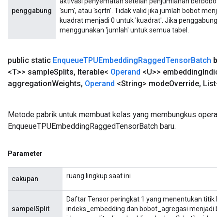
aktivasi penyematan setelah penjumlahan berbobo
penggabung
'sum', atau 'sqrtn'. Tidak valid jika jumlah bobot me
kuadrat menjadi 0 untuk 'kuadrat'. Jika penggabung
menggunakan 'jumlah' untuk semua tabel.
public static
Enqueue
TPUEmbedding
Ragged
Tensor
Batch
<T>> sample
Splits
,
Iterable<
Operand
<U>> embedding
Ind
aggregation
Weights
,
Operand
<String> mode
Override
,
List
Metode pabrik untuk membuat kelas yang membungkus opera
EnqueueTPUEmbeddingRaggedTensorBatch baru.
Parameter
ruang lingkup saat ini
cakupan
Daftar Tensor peringkat 1 yang menentukan titi
sampelSplit
indeks_embedding dan bobot_agregasi menjadi be