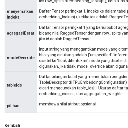
ids.row_splits di embedding_lookup(), ketika ids
Daftar Tensor peringkat 1, indeks ke dalam tabel p
menyematkan
embedding_lookup(), ketika ids adalah RaggedTe
Indeks
Daftar Tensor peringkat 1 yang berisi bobot agreg
agregasiBerat
bidang nilai RaggedTensor dengan row_splits ya
jika id adalah RaggedTensor.
Input string yang menggantikan mode yang dite
Nilai yang didukung adalah {'unspecified', 'inferen
modeOverride
disetel ke 'tidak ditentukan', mode yang disetel
digunakan, jika tidak, mode_override akan diguna
Daftar bilangan bulat yang menentukan pengident
TableDescriptor di TPUEmbeddingConfiguration) u
tableIds
dicari menggunakan table_ids[i]. Ukuran daftar 
embedding_indices, dan aggregation_weights.
membawa nilai atribut opsional
pilihan
Kembali