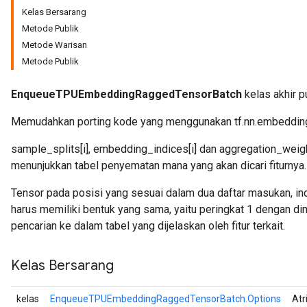
Kelas Bersarang
Metode Publik
Metode Warisan
atch
Metode Publik
EnqueueTPUEmbeddingRaggedTensorBatch
kelas akhir p
Memudahkan porting kode yang menggunakan tf.nn.embedding
sample_splits[i], embedding_indices[i] dan aggregation_weights
menunjukkan tabel penyematan mana yang akan dicari fiturnya.
Tensor pada posisi yang sesuai dalam dua daftar masukan, 
harus memiliki bentuk yang sama, yaitu peringkat 1 dengan di
pencarian ke dalam tabel yang dijelaskan oleh fitur terkait.
Kelas Bersarang
kelas
EnqueueTPUEmbeddingRaggedTensorBatch.Options
Atr