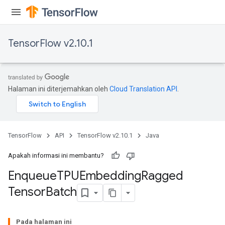
TensorFlow v2.10.1
ryTensorBatch
dTensorBatch
Halaman ini diterjemahkan oleh
Cloud Translation API
.
TensorFlow
API
TensorFlow v2.10.1
Java
Apakah informasi ini membantu?
Enqueue
TPUEmbedding
Ragged
rBatch
Tensor
Batch
Batch
Pada halaman ini