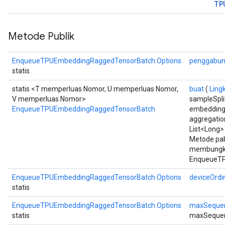
TP
Metode Publik
EnqueueTPUEmbeddingRaggedTensorBatch.Options
penggabu
statis
statis <T memperluas Nomor, U memperluas Nomor,
buat
(
Ling
V memperluas Nomor>
sampleSplit
EnqueueTPUEmbeddingRaggedTensorBatch
embeddingI
aggregatio
List<Long> 
Metode pab
membungku
EnqueueTP
EnqueueTPUEmbeddingRaggedTensorBatch.Options
deviceOrdi
statis
EnqueueTPUEmbeddingRaggedTensorBatch.Options
maxSeque
statis
maxSequen