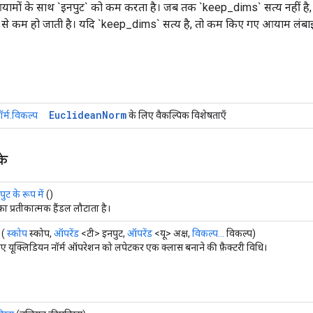
आयामों के साथ `इनपुट` को कम करता है। जब तक `keep_dims` सत्य नहीं है, `axis`
 1 से कम हो जाती है। यदि `keep_dims` सत्य है, तो कम किए गए आयाम लंबा
Euclidean
Norm
र्म.विकल्प
के लिए वैकल्पिक विशेषताएँ
के
ट के रूप में
()
 का प्रतीकात्मक हैंडल लौटाता है।
(
स्कोप
स्कोप,
ऑपरेंड
<टी> इनपुट,
ऑपरेंड
<यू> अक्ष,
विकल्प...
विकल्प)
 यूक्लिडियन नॉर्म ऑपरेशन को लपेटकर एक क्लास बनाने की फ़ैक्टरी विधि।