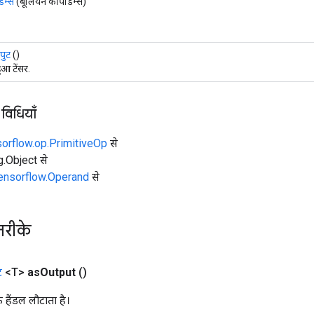
िम्स
(बूलियन कीपडिम्स)
पुट
()
आ टेंसर.
 विधियाँ
sorflow.op.PrimitiveOp
से
ng.Object से
tensorflow.Operand
से
तरीके
ट
<T>
as
Output
()
क हैंडल लौटाता है।