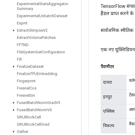
Experimental
Stats
Aggregator
TensorFlow संचाल
Summary
हैंडल प्राप्त करने 
Experimental
Unbatch
Dataset
Expint
सार्वजनिक स्थैतिक
Extract
Glimpse
V2
Extract
Volume
Patches
FFTND
एक नए यूक्लिडियन 
File
System
Set
Configuration
Fill
पैरामीटर
Finalize
Dataset
Finalize
TPUEmbedding
वर्
Fingerprint
दायरा
Fresnel
Cos
टें
Fresnel
Sin
इनपुट
Fused
Batch
Norm
Grad
V3
आया
Fused
Batch
Norm
V3
एक्सिस
GRUBlock
Cell
वैक
GRUBlock
Cell
Grad
विकल्प
Gather