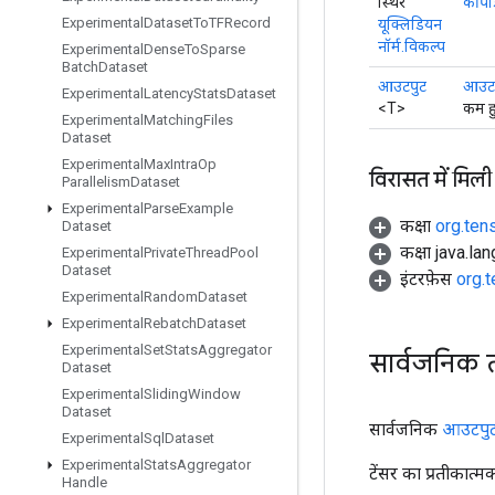
स्थिर
कीपड
Experimental
Dataset
To
TFRecord
यूक्लिडियन
नॉर्म.विकल्प
Experimental
Dense
To
Sparse
Batch
Dataset
आउटपुट
आउट
Experimental
Latency
Stats
Dataset
<T>
कम हु
Experimental
Matching
Files
Dataset
Experimental
Max
Intra
Op
विरासत में मिली
Parallelism
Dataset
Experimental
Parse
Example
कक्षा
org.ten
Dataset
कक्षा java.la
Experimental
Private
Thread
Pool
Dataset
इंटरफ़ेस
org.
Experimental
Random
Dataset
Experimental
Rebatch
Dataset
Experimental
Set
Stats
Aggregator
सार्वजनिक 
Dataset
Experimental
Sliding
Window
Dataset
सार्वजनिक
आउटपु
Experimental
Sql
Dataset
Experimental
Stats
Aggregator
टेंसर का प्रतीकात्म
Handle