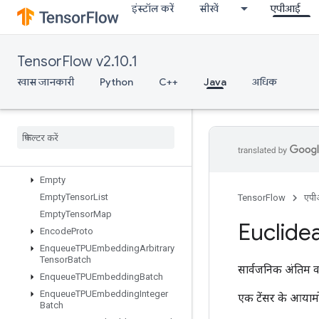
इंस्टॉल करें
सीखें
एपीआई
DummyIterationCounter
DummyMemoryCache
DummySeedGenerator
TensorFlow v2.10.1
DynamicEnqueueTPUEmbeddingArbitraryTensorBatch
DynamicEnqueueTPUEmbeddingRaggedTensorBatch
खास जानकारी
Python
C++
Java
अधिक
DynamicPartition
Dynamic
Stitch
Edit
Distance
Eig
Einsum
Empty
Empty
Tensor
List
TensorFlow
एप
Empty
Tensor
Map
Euclide
Encode
Proto
Enqueue
TPUEmbedding
Arbitrary
Tensor
Batch
सार्वजनिक अंतिम व
Enqueue
TPUEmbedding
Batch
Enqueue
TPUEmbedding
Integer
एक टेंसर के आयामों
Batch