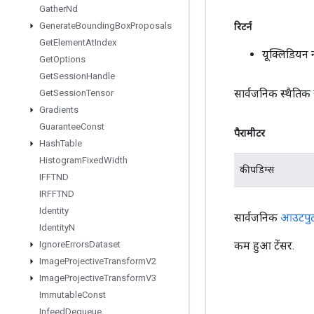
Gather
Nd
Generate
Bounding
Box
Proposals
रिटर्न
Get
Element
At
Index
यूक्लिडियन 
Get
Options
Get
Session
Handle
सार्वजनिक स्थैतिक
Get
Session
Tensor
Gradients
Guarantee
Const
पैरामीटर
Hash
Table
Histogram
Fixed
Width
कीपडिम्स
IFFTND
IRFFTND
Identity
सार्वजनिक
आउटपु
Identity
N
कम हुआ टेंसर.
Ignore
Errors
Dataset
Image
Projective
Transform
V2
Image
Projective
Transform
V3
Immutable
Const
Infeed
Dequeue