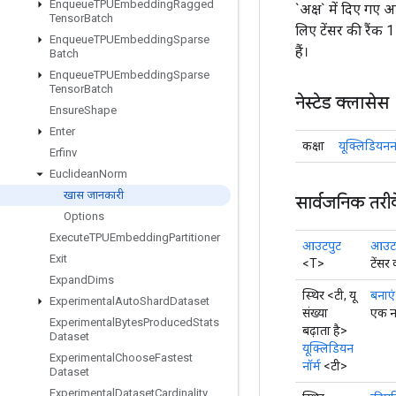
Enqueue
TPUEmbedding
Ragged
`अक्ष` में दिए गए 
Tensor
Batch
लिए टेंसर की रैंक
Enqueue
TPUEmbedding
Sparse
हैं।
Batch
Enqueue
TPUEmbedding
Sparse
Tensor
Batch
नेस्टेड क्लासेस
Ensure
Shape
Enter
कक्षा
यूक्लिडियननॉ
Erfinv
Euclidean
Norm
खास जानकारी
सार्वजनिक तरी
Options
Execute
TPUEmbedding
Partitioner
आउटपुट
आउटपु
Exit
<T>
टेंसर
Expand
Dims
स्थिर <टी, यू
बनाएं
Experimental
Auto
Shard
Dataset
संख्या
एक नए
Experimental
Bytes
Produced
Stats
बढ़ाता है>
Dataset
यूक्लिडियन
Experimental
Choose
Fastest
नॉर्म
<टी>
Dataset
Experimental
Dataset
Cardinality