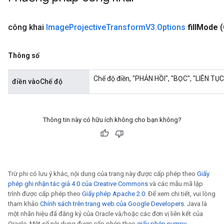
công khai
Image
Projective
Transform
V3
.
Options
fill
Mode
(
Thông số
Chế độ điền, "PHẢN HỒI", "BỌC", "LIÊN TỤ
điền vàoChế độ
Thông tin này có hữu ích không cho bạn không?
rs
mParameters
rs
Trừ phi có lưu ý khác, nội dung của trang này được cấp phép theo
Giấy
Parameters
phép ghi nhận tác giả 4.0 của Creative Commons
và các mẫu mã lập
trình được cấp phép theo
Giấy phép Apache 2.0
. Để xem chi tiết, vui lòng
tham khảo
Chính sách trên trang web của Google Developers
. Java là
rParameters
một nhãn hiệu đã đăng ký của Oracle và/hoặc các đơn vị liên kết của
Parameters
Oracle. Một số nội dung được cấp phép theo
giấy phép numpy
.