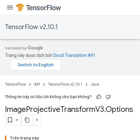
TensorFlow v2.10.1
Trang này được dịch bởi
Cloud Translation API
.
TensorFlow
API
TensorFlow v2.10.1
Java
Thông tin này có hữu ích không cho bạn không?
Image
Projective
Transform
V3
.
Options
Trên trang này