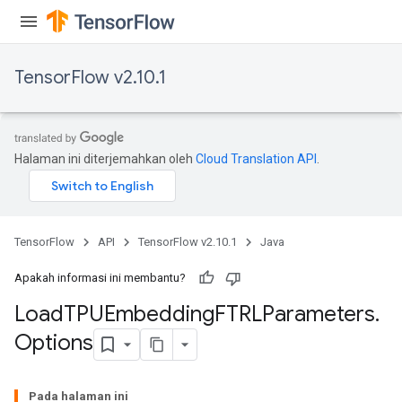
TensorFlow v2.10.1
Halaman ini diterjemahkan oleh
Cloud Translation API
.
TensorFlow
API
TensorFlow v2.10.1
Java
rs
Apakah informasi ini membantu?
mParameters
Load
TPUEmbedding
FTRLParameters
.
rs
Options
Parameters
Pada halaman ini