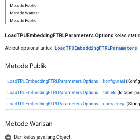
Metode Publik
rParameters
Metode Warisan
Parameters
Metode Publik
ters
arameters
LoadTPUEmbeddingFTRLParameters.Options
kelas statis
meters
rs
Atribut opsional untuk
LoadTPUEmbeddingFTRLParameters
tDescentParameters
Metode Publik
LoadTPUEmbeddingFTRLParameters.Options
konfigurasi
(Konfig
LoadTPUEmbeddingFTRLParameters.Options
tableId
(Id tabel p
LoadTPUEmbeddingFTRLParameters.Options
nama meja
(Strin
Metode Warisan
Dari kelas java.lang.Object