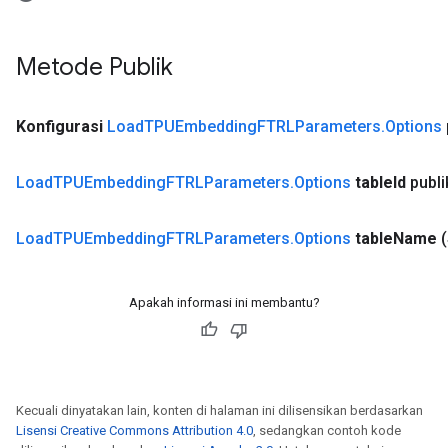
Metode Publik
Konfigurasi
Load
TPUEmbedding
FTRLParameters
.
Options
Load
TPUEmbedding
FTRLParameters
.
Options
table
Id
publ
Load
TPUEmbedding
FTRLParameters
.
Options
table
Name
(
Apakah informasi ini membantu?
Kecuali dinyatakan lain, konten di halaman ini dilisensikan berdasarkan
Lisensi Creative Commons Attribution 4.0
, sedangkan contoh kode