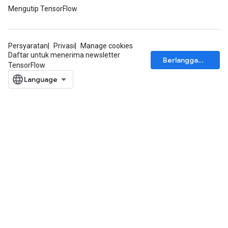
Mengutip TensorFlow
ize
Persyaratan
Privasi
Manage cookies
Daftar untuk menerima newsletter
Berlangganan
TensorFlow
Requantize
ize
AndReluAndRequantize
u
uAndRequantize
AndRelu
AndReluAndRequantize
ize
Requantize