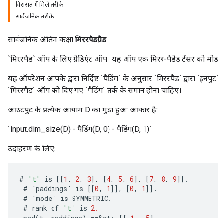
विरासत में मिले तरीके
सार्वजनिक तरीके
सार्वजनिक अंतिम कक्षा
मिररपैडग्रैड
`मिररपैड` ऑप के लिए ग्रेडिएंट ऑप। यह ऑप एक मिरर-पैडेड टेंसर को मोड़
यह ऑपरेशन आपके द्वारा निर्दिष्ट `पैडिंग` के अनुसार `मिररपैड` द्वारा `इनपुट` के ग
`मिररपैड` ऑप को दिए गए `पैडिंग` तर्क के समान होना चाहिए।
आउटपुट के प्रत्येक आयाम D का मुड़ा हुआ आकार है:
`input.dim_size(D) - पैडिंग(D, 0) - पैडिंग(D, 1)`
उदाहरण के लिए:
#
't'
is
[[
1
,
2
,
3
]
,
[
4
,
5
,
6
]
,
[
7
,
8
,
9
]]
.
#
'
paddings
'
is
[[
0
,
1
]]
,
[
0
,
1
]]
.
#
'
mode
'
is
SYMMETRIC
.
#
rank
of
't'
is
2.
pad
(
t
,
paddings
)
==
&
gt
;
[[
1
,
5
]