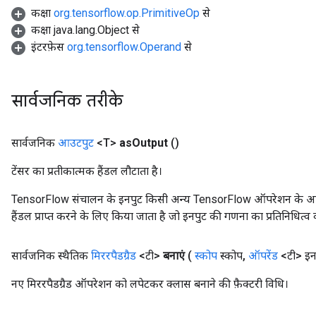
कक्षा
org.tensorflow.op.PrimitiveOp
से
कक्षा java.lang.Object से
इंटरफ़ेस
org.tensorflow.Operand
से
सार्वजनिक तरीके
सार्वजनिक
आउटपुट
<T>
as
Output
()
टेंसर का प्रतीकात्मक हैंडल लौटाता है।
TensorFlow संचालन के इनपुट किसी अन्य TensorFlow ऑपरेशन के आउटप
हैंडल प्राप्त करने के लिए किया जाता है जो इनपुट की गणना का प्रतिनिधित्व 
सार्वजनिक स्थैतिक
मिररपैडग्रैड
<टी>
बनाएं
(
स्कोप
स्कोप
,
ऑपरेंड
<टी> इन
नए मिररपैडग्रैड ऑपरेशन को लपेटकर क्लास बनाने की फ़ैक्टरी विधि।
ize