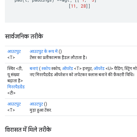
[
11
,
28
]]
सार्वजनिक तरीके
आउटपुट
आउटपुट के रूप में
()
<T>
टेंसर का प्रतीकात्मक हैंडल लौटाता है।
स्थिर <टी,
बनाएं
(
स्कोप
स्कोप,
ऑपरेंड
<T> इनपुट,
ऑपरेंड
<U> पैडिंग, स्ट्रिंग म
यू संख्या
नए मिररपैडग्रैड ऑपरेशन को लपेटकर क्लास बनाने की फ़ैक्टरी विधि।
बढ़ाता है>
मिररपैडग्रैड
<टी>
आउटपुट
आउटपुट
()
<T>
मुड़ा हुआ टेंसर.
विरासत में मिले तरीके