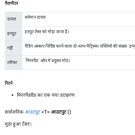
पैरामीटर
वर्तमान दायरा
दायरा
Requantize
इनपुट टेंसर को मोड़ा जाना है।
इनपुट
ize
AndReluAndRequantize
पैडिंग आकार निर्दिष्ट करने वाला दो-स्तंभ मैट्रिक्स। पंक्तियों की संख्या `
गद्दी
u
uAndRequantize
`मिररपैड` ऑप में प्रयुक्त मोड।
तरीका
AndRelu
रिटर्न
AndReluAndRequantize
मिररपैडग्रैड का एक नया उदाहरण
ize
सार्वजनिक
आउटपुट
<T>
आउटपुट
()
Requantize
ize
मुड़ा हुआ टेंसर।