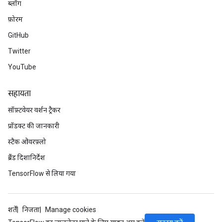
ब्लॉग
फ़ोरम
GitHub
Twitter
YouTube
सहायता
सॉफ़्टवेयर वर्शन ट्रैकर
प्रॉडक्ट की जानकारी
स्टैक ओवरफ़्लो
ब्रैंड दिशानिर्देश
TensorFlow से लिया गया
शर्तें
निजता
Manage cookies