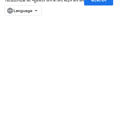
सदस्य बनें
TensorFlow का न्यूज़लेटर पाने के लिए साइन अप करें
m
rs
eters
ntumParameters
ters
ropParameters