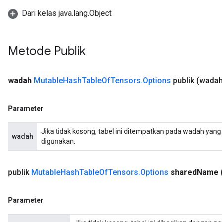
Dari kelas java.lang.Object
Metode Publik
wadah
Mutable
Hash
Table
Of
Tensors
.
Options
publik
(wadah
Parameter
Jika tidak kosong, tabel ini ditempatkan pada wadah yang 
wadah
digunakan.
publik
Mutable
Hash
Table
Of
Tensors
.
Options
shared
Name
Parameter