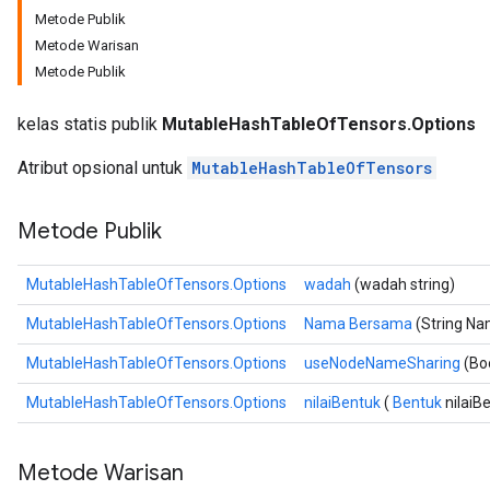
Metode Publik
Metode Warisan
Metode Publik
kelas statis publik
MutableHashTableOfTensors.Options
Atribut opsional untuk
MutableHashTableOfTensors
Metode Publik
MutableHashTableOfTensors.Options
wadah
(wadah string)
MutableHashTableOfTensors.Options
Nama Bersama
(String N
MutableHashTableOfTensors.Options
useNodeNameSharing
(Bo
MutableHashTableOfTensors.Options
nilaiBentuk
(
Bentuk
nilaiB
Metode Warisan