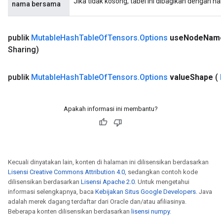
Jika tidak kosong, tabel ini dibagikan dengan n
nama bersama
publik
Mutable
Hash
Table
Of
Tensors
.
Options
use
Node
Nam
Sharing)
publik
Mutable
Hash
Table
Of
Tensors
.
Options
value
Shape
(
Apakah informasi ini membantu?
ize
Kecuali dinyatakan lain, konten di halaman ini dilisensikan berdasarkan
Lisensi Creative Commons Attribution 4.0
, sedangkan contoh kode
dilisensikan berdasarkan
Lisensi Apache 2.0
. Untuk mengetahui
informasi selengkapnya, baca
Kebijakan Situs Google Developers
. Java
adalah merek dagang terdaftar dari Oracle dan/atau afiliasinya.
Requantize
Beberapa konten dilisensikan berdasarkan
lisensi numpy
.
ize