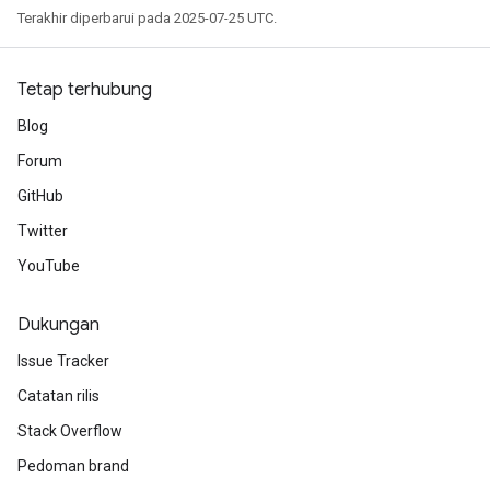
Terakhir diperbarui pada 2025-07-25 UTC.
AndReluAndRequantize
u
uAndRequantize
Tetap terhubung
Blog
AndRelu
Forum
AndReluAndRequantize
GitHub
Twitter
ize
YouTube
Requantize
ize
Dukungan
Issue Tracker
Catatan rilis
Stack Overflow
Pedoman brand