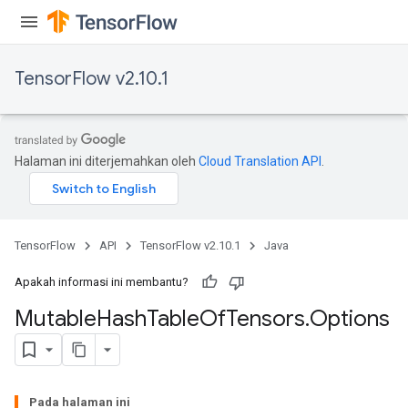
TensorFlow v2.10.1
Halaman ini diterjemahkan oleh
Cloud Translation API
.
TensorFlow
API
TensorFlow v2.10.1
Java
Apakah informasi ini membantu?
Mutable
Hash
Table
Of
Tensors
.
Options
Pada halaman ini