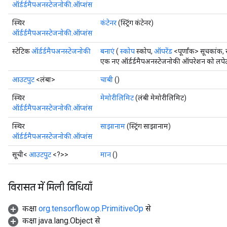
ऑर्डर्डमैपअनस्टेजनोकी.ऑप्शंस
स्थिर
कंटेनर
(स्ट्रिंग कंटेनर)
ऑर्डर्डमैपअनस्टेजनोकी.ऑप्शंस
स्टेटिक
ऑर्डर्डमैपअनस्टेजनोकी
बनाएं
(
स्कोप
स्कोप,
ऑपरेंड
<पूर्णांक> सूचकांक
एक नए ऑर्डर्डमैपअनस्टेजनोकी ऑपरेशन को लपेटक
आउटपुट
<लंबा>
चाबी
()
स्थिर
मेमोरीलिमिट
(लंबी मेमोरीलिमिट)
ize
ऑर्डर्डमैपअनस्टेजनोकी.ऑप्शंस
स्थिर
साझानाम
(स्ट्रिंग साझानाम)
ऑर्डर्डमैपअनस्टेजनोकी.ऑप्शंस
सूची<
आउटपुट
<?>>
मान
()
Requantize
ize
विरासत में मिली विधियाँ
AndReluAndRequantize
u
कक्षा
org.tensorflow.op.PrimitiveOp
से
uAndRequantize
कक्षा java.lang.Object से