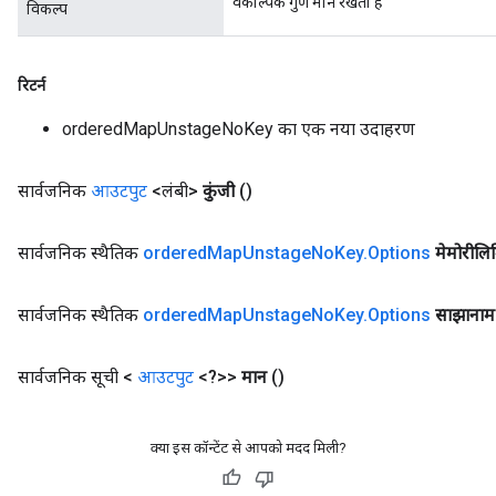
वैकल्पिक गुण मान रखता है
विकल्प
रिटर्न
orderedMapUnstageNoKey का एक नया उदाहरण
सार्वजनिक
आउटपुट
<लंबी>
कुंजी
()
सार्वजनिक स्थैतिक
ordered
Map
Unstage
No
Key
.
Options
मेमोरीलि
सार्वजनिक स्थैतिक
ordered
Map
Unstage
No
Key
.
Options
साझानाम
सार्वजनिक सूची <
आउटपुट
<?>>
मान
()
क्या इस कॉन्टेंट से आपको मदद मिली?