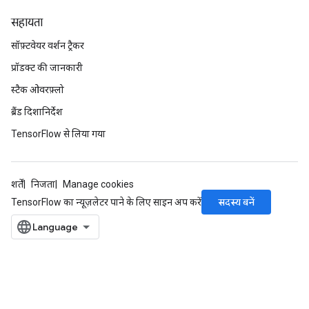
सहायता
सॉफ़्टवेयर वर्शन ट्रैकर
प्रॉडक्ट की जानकारी
स्टैक ओवरफ़्लो
ब्रैंड दिशानिर्देश
TensorFlow से लिया गया
शर्तें
निजता
Manage cookies
सदस्य बनें
TensorFlow का न्यूज़लेटर पाने के लिए साइन अप करें