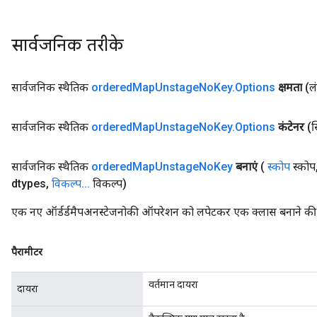
AndRelu
सार्वजनिक तरीके
AndReluAndRequantize
ize
सार्वजनिक स्थैतिक
ordered
Map
Unstage
No
Key
.
Options
क्षमता
(ल
Requantize
सार्वजनिक स्थैतिक
ordered
Map
Unstage
No
Key
.
Options
कंटेनर
(स
ize
सार्वजनिक स्थैतिक
ordered
Map
Unstage
No
Key
बनाएं
(
स्कोप
स्कोप
dtypes
,
विकल्प
.
.
.
विकल्प)
एक नए ऑर्डर्डमैपअनस्टेजनोकी ऑपरेशन को लपेटकर एक क्लास बनाने की फ
पैरामीटर
वर्तमान दायरा
दायरा