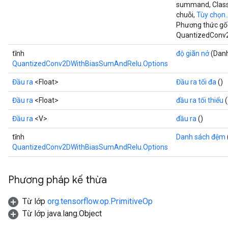
summand, Class
chuỗi,
Tùy chọn..
Phương thức gốc
QuantizedConv
tĩnh
độ giãn nở
(Danh
QuantizedConv2DWithBiasSumAndRelu.Options
Đầu ra
<Float>
Đầu ra tối đa
()
Đầu ra
<Float>
đầu ra tối thiểu
(
Đầu ra
<V>
đầu ra
()
tĩnh
Danh sách đệm
QuantizedConv2DWithBiasSumAndRelu.Options
Phương pháp kế thừa
Từ lớp
org.tensorflow.op.PrimitiveOp
Từ lớp java.lang.Object