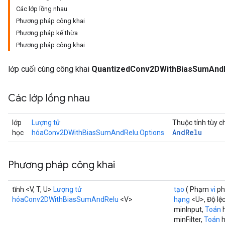
Các lớp lồng nhau
Phương pháp công khai
uAndRequantize
Phương pháp kế thừa
Phương pháp công khai
AndRelu
lớp cuối cùng công khai
QuantizedConv2DWithBiasSumAnd
AndReluAndRequantize
Các lớp lồng nhau
ize
Requantize
lớp
Lượng tử
Thuộc tính tùy 
And
Relu
ize
học
hóaConv2DWithBiasSumAndRelu.Options
Phương pháp công khai
tĩnh <V, T, U>
Lượng tử
tạo
( Phạm
vi
ph
hóaConv2DWithBiasSumAndRelu
<V>
hạng
<U>, Độ lệ
minInput,
Toán
h
minFilter,
Toán
h