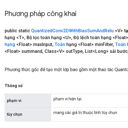
Phương pháp công khai
public static
Quantized
Conv2DWith
Bias
Sum
And
Relu
<V>
t
hạng <T>
,
Bộ lọc toán hạng <U>
,
Độ lệch toán hạng <Float
hạng
<Float> max
Input
,
Toán
hạng <Float> min
Filter
,
Toán
<Float> summand
,
Class<V> out
Type
,
List<Long> sải bước
Phương thức gốc để tạo một lớp bao gồm một thao tác Qua
Thông số
phạm vi hiện tại
phạm vi
mang các giá trị thuộc tính tùy chọn
tùy chọn