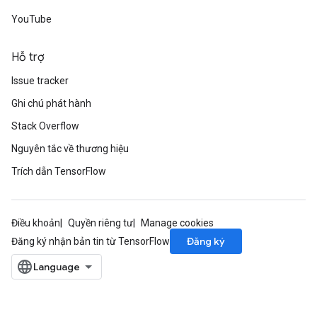
meters
YouTube
adParameters
rameters
Hỗ trợ
eters
Issue tracker
ientDescentParameters
Ghi chú phát hành
Stack Overflow
Nguyên tắc về thương hiệu
Trích dẫn TensorFlow
Điều khoản
Quyền riêng tư
Manage cookies
Đăng ký
Đăng ký nhận bản tin từ TensorFlow