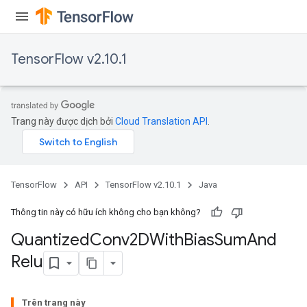
TensorFlow v2.10.1
Trang này được dịch bởi
Cloud Translation API
.
ize
TensorFlow
API
TensorFlow v2.10.1
Java
Thông tin này có hữu ích không cho bạn không?
Quantized
Conv2DWith
Bias
Sum
And
Requantize
Relu
ize
AndReluAndRequantize
u
Trên trang này