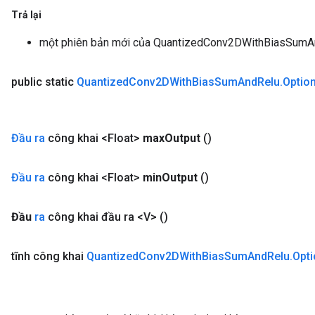
Trả lại
một phiên bản mới của QuantizedConv2DWithBiasSumA
public static
Quantized
Conv2DWith
Bias
Sum
And
Relu
.
Optio
Đầu ra
công khai <Float>
max
Output
()
Đầu ra
công khai <Float>
min
Output
()
Đầu
ra
công khai đầu ra <V>
()
tĩnh công khai
Quantized
Conv2DWith
Bias
Sum
And
Relu
.
Opt