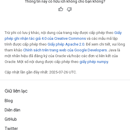
Thông tin này có hữu ích không cho bạn không?
Trừ phi có lưu ý khác, nội dung của trang này được cấp phép theo
Giấy
phép ghi nhận tác giả 4.0 của Creative Commons
và các mẫu mã lập
trình được cấp phép theo
Giấy phép Apache 2.0
. Để xem chi tiết, vui lòng
tham khảo
Chính sách trên trang web của Google Developers
. Java là
m
một nhãn hiệu đã đăng ký của Oracle và/hoặc các đơn vị liên kết của
Oracle. Một số nội dung được cấp phép theo
giấy phép numpy
.
Cập nhật lần gần đây nhất: 2025-07-26 UTC.
rs
eters
Giữ liên lạc
ntumParameters
Blog
ters
ropParameters
Diễn đàn
s
GitHub
atorParameters
Twitter
ghtParameters