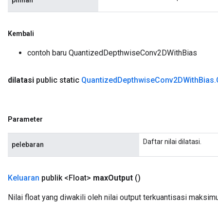
pilihan
Kembali
contoh baru QuantizedDepthwiseConv2DWithBias
m
dilatasi
public static
Quantized
Depthwise
Conv2DWith
Bias
.
rs
eters
Parameter
ntumParameters
ters
Daftar nilai dilatasi.
pelebaran
ropParameters
s
atorParameters
Keluaran
publik <Float>
max
Output
()
ghtParameters
meters
Nilai float yang diwakili oleh nilai output terkuantisasi maksim
adParameters
rameters