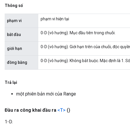
Thông số
rs
phạm vi hiện tại
phạm vi
eters
ntumParameters
0-D (vô hướng). Mục đầu tiên trong chuỗi.
bắt đầu
ters
ropParameters
0-D (vô hướng). Giới hạn trên của chuỗi, độc quyề
giới hạn
s
atorParameters
0-D (vô hướng). Không bắt buộc. Mặc định là 1. Số
đồng bằng
ghtParameters
meters
adParameters
Trả lại
rameters
eters
một phiên bản mới của Range
ientDescentParameters
Đầu ra công khai đầu ra
<T>
()
1-D.