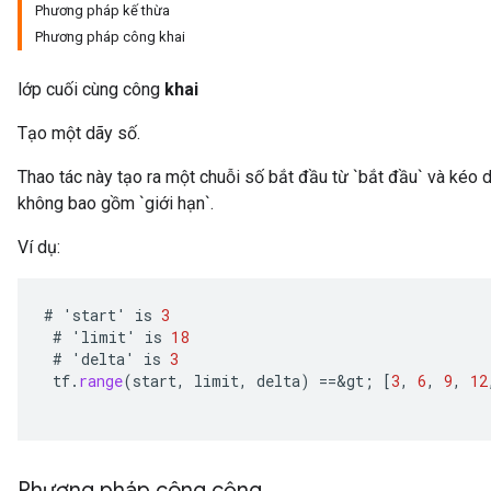
Phương pháp kế thừa
Phương pháp công khai
lớp cuối cùng công
khai
Tạo một dãy số.
Thao tác này tạo ra một chuỗi số bắt đầu từ `bắt đầu` và kéo d
không bao gồm `giới hạn`.
Ví dụ:
#
'
start
'
is
3
#
'
limit
'
is
18
#
'
delta
'
is
3
tf
.
range
(
start
,
limit
,
delta
)
==
&
gt
;
[
3
,
6
,
9
,
12
Phương pháp công cộng