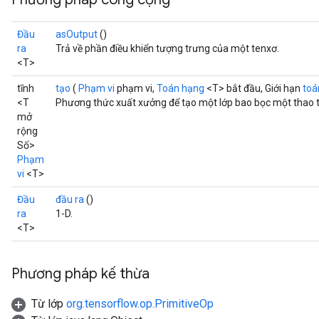
Đầu
asOutput
()
ra
Trả về phần điều khiển tượng trưng của một tenxơ.
<T>
tĩnh
tạo
(
Phạm vi
phạm vi,
Toán hạng
<T> bắt đầu, Giới hạn
toá
<T
Phương thức xuất xưởng để tạo một lớp bao bọc một thao 
mở
rộng
Số>
Phạm
vi
<T>
Đầu
đầu ra
()
ra
1-D.
<T>
Phương pháp kế thừa
Từ lớp
org.tensorflow.op.PrimitiveOp