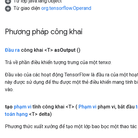
Từ lớp java.lang.Object
Từ giao diện
org.tensorflow.Operand
Phương pháp công khai
Đầu ra
công khai <T>
as
Output
()
Trả về phần điều khiển tượng trưng của một tenxơ.
Đầu vào của các hoạt động TensorFlow là đầu ra của một ho
này được sử dụng để thu được một thẻ điều khiển mang tính bi
vào.
tạo
phạm vi
tĩnh công khai <T>
(
Phạm vi
phạm vi
,
bắt đầu
toán hạng
<T> delta)
Phương thức xuất xưởng để tạo một lớp bao bọc một thao tác
m