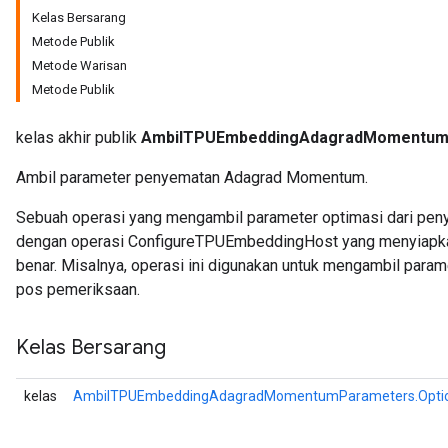
Kelas Bersarang
Metode Publik
ters
Metode Warisan
ropParameters
Metode Publik
s
atorParameters
kelas akhir publik
AmbilTPUEmbeddingAdagradMomentum
ghtParameters
meters
Ambil parameter penyematan Adagrad Momentum.
adParameters
rameters
Sebuah operasi yang mengambil parameter optimasi dari peny
eters
dengan operasi ConfigureTPUEmbeddingHost yang menyiapkan
ientDescentParameters
benar. Misalnya, operasi ini digunakan untuk mengambil par
pos pemeriksaan.
Kelas Bersarang
kelas
AmbilTPUEmbeddingAdagradMomentumParameters.Opti