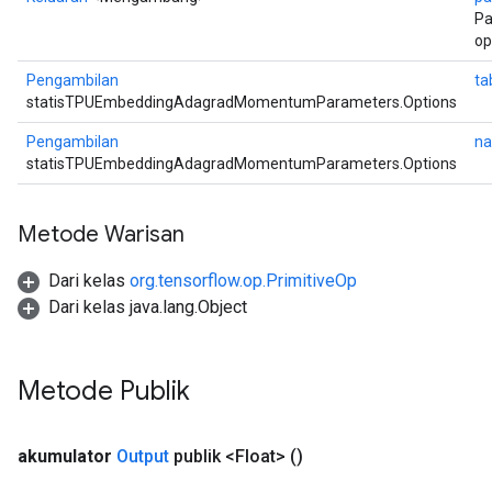
Pa
op
Pengambilan
ta
statisTPUEmbeddingAdagradMomentumParameters.Options
Pengambilan
na
statisTPUEmbeddingAdagradMomentumParameters.Options
Metode Warisan
Dari kelas
org.tensorflow.op.PrimitiveOp
Dari kelas java.lang.Object
Metode Publik
akumulator
Output
publik <Float>
()