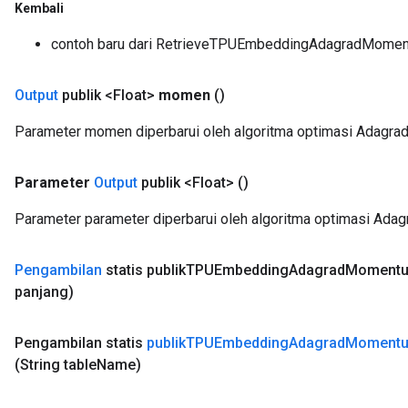
Kembali
contoh baru dari RetrieveTPUEmbeddingAdagradMome
Output
publik <Float>
momen
()
Parameter momen diperbarui oleh algoritma optimasi Adagr
Parameter
Output
publik <Float>
()
Parameter parameter diperbarui oleh algoritma optimasi Ad
Pengambilan
statis publik
TPUEmbedding
Adagrad
Moment
panjang)
Pengambilan statis
publik
TPUEmbedding
Adagrad
Moment
(String table
Name)