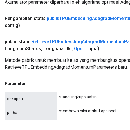
Akumulator parameter diperbarui oleh algoritma optimasi Ad
Pengambilan
statis
publik
TPUEmbedding
Adagrad
Moment
config)
public static
Retrieve
TPUEmbedding
Adagrad
Momentum
Pa
Long num
Shards
,
Long shard
Id
,
Opsi
.
.
.
opsi)
Metode pabrik untuk membuat kelas yang membungkus opera
RetrieveTPUEmbeddingAdagradMomentumParameters baru.
Parameter
ruang lingkup saat ini
cakupan
membawa nilai atribut opsional
pilihan