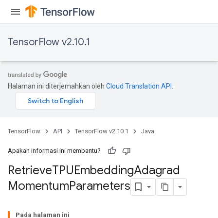
TensorFlow v2.10.1
Halaman ini diterjemahkan oleh
Cloud Translation API
.
TensorFlow
API
TensorFlow v2.10.1
Java
m
Apakah informasi ini membantu?
Retrieve
TPUEmbedding
Adagrad
Momentum
Parameters
rs
eters
ntumParameters
Pada halaman ini