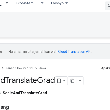
Ekosistem
Lainnya
Halaman ini diterjemahkan oleh
Cloud Translation API
.
TensorFlow v2.10.1
Java
Apaka
nd
Translate
Grad
ik
ScaleAndTranslateGrad
rang