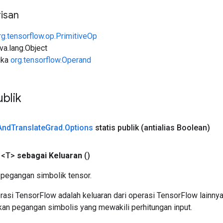
isan
rg.tensorflow.op.PrimitiveOp
ava.lang.Object
uka
org.tensorflow.Operand
blik
And
Translate
Grad
.
Options
statis publik
(antialias Boolean)
 <T>
sebagai Keluaran
()
pegangan simbolik tensor.
asi TensorFlow adalah keluaran dari operasi TensorFlow lainnya
an pegangan simbolis yang mewakili perhitungan input.