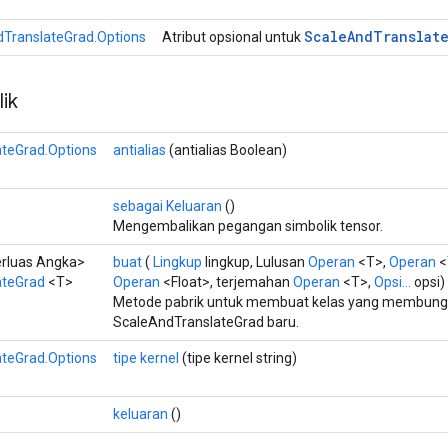
Scale
And
Translat
TranslateGrad.Options
Atribut opsional untuk
ik
teGrad.Options
antialias
(antialias Boolean)
sebagai Keluaran
()
Mengembalikan pegangan simbolik tensor.
erluas Angka>
buat
(
Lingkup
lingkup, Lulusan
Operan
<T>,
Operan
<
ateGrad
<T>
Operan
<Float>, terjemahan
Operan
<T>,
Opsi...
opsi)
Metode pabrik untuk membuat kelas yang membung
ScaleAndTranslateGrad baru.
teGrad.Options
tipe kernel
(tipe kernel string)
keluaran
()