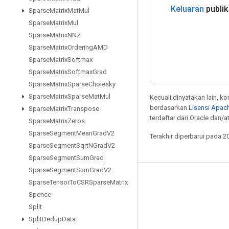
Keluaran
publik
Sparse
Matrix
Mat
Mul
Sparse
Matrix
Mul
Sparse
Matrix
NNZ
Sparse
Matrix
Ordering
AMD
Sparse
Matrix
Softmax
Sparse
Matrix
Softmax
Grad
Sparse
Matrix
Sparse
Cholesky
Sparse
Matrix
Sparse
Mat
Mul
Kecuali dinyatakan lain, k
berdasarkan
Lisensi Apach
Sparse
Matrix
Transpose
terdaftar dari Oracle dan/
Sparse
Matrix
Zeros
Sparse
Segment
Mean
Grad
V2
Terakhir diperbarui pada 2
Sparse
Segment
Sqrt
NGrad
V2
Sparse
Segment
Sum
Grad
Sparse
Segment
Sum
Grad
V2
Tetap terhubung
Sparse
Tensor
To
CSRSparse
Matrix
Spence
Blog
Split
Forum
Split
Dedup
Data