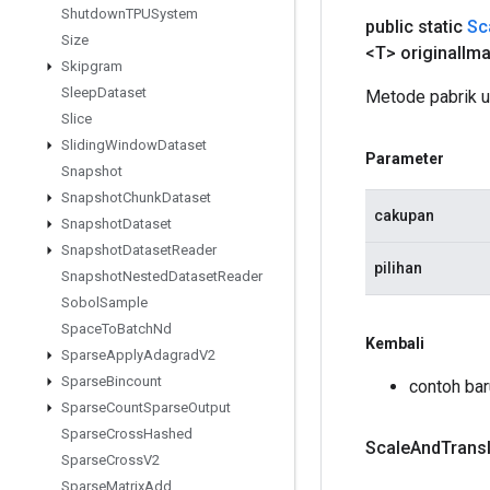
Shutdown
TPUSystem
public static
Sc
Size
<T> original
Im
Skipgram
Sleep
Dataset
Metode pabrik 
Slice
Sliding
Window
Dataset
Parameter
Snapshot
Snapshot
Chunk
Dataset
cakupan
Snapshot
Dataset
Snapshot
Dataset
Reader
pilihan
Snapshot
Nested
Dataset
Reader
Sobol
Sample
Space
To
Batch
Nd
Kembali
Sparse
Apply
Adagrad
V2
Sparse
Bincount
contoh ba
Sparse
Count
Sparse
Output
Sparse
Cross
Hashed
Scale
And
Trans
Sparse
Cross
V2
Sparse
Matrix
Add