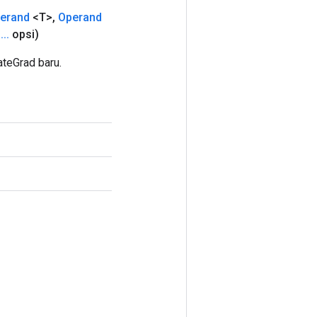
erand
<T>
,
Operand
i
.
.
.
opsi)
teGrad baru.