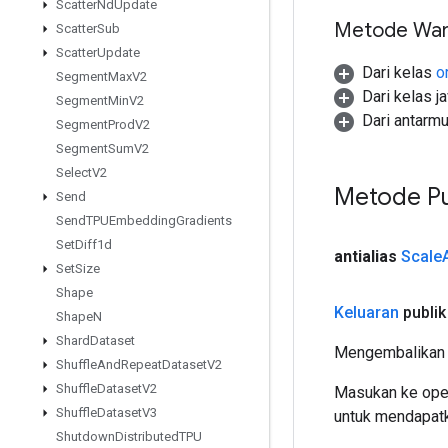
Scatter
Nd
Update
Metode War
Scatter
Sub
Scatter
Update
Dari kelas
o
Segment
Max
V2
Dari kelas j
Segment
Min
V2
Dari antarm
Segment
Prod
V2
Segment
Sum
V2
Select
V2
Metode Pu
Send
Send
TPUEmbedding
Gradients
Set
Diff1d
antialias
Scale
Set
Size
Shape
Keluaran
publik
Shape
N
Shard
Dataset
Mengembalikan 
Shuffle
And
Repeat
Dataset
V2
Shuffle
Dataset
V2
Masukan ke oper
Shuffle
Dataset
V3
untuk mendapatk
Shutdown
Distributed
TPU