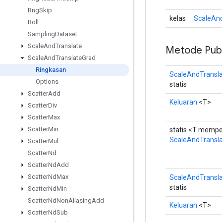
Rng
Skip
kelas
ScaleAnd
Roll
Sampling
Dataset
Scale
And
Translate
Metode Publ
Scale
And
Translate
Grad
Ringkasan
ScaleAndTransla
Options
statis
Scatter
Add
Keluaran
<T>
Scatter
Div
Scatter
Max
Scatter
Min
statis <T memp
ScaleAndTransl
Scatter
Mul
Scatter
Nd
Scatter
Nd
Add
Scatter
Nd
Max
ScaleAndTransla
statis
Scatter
Nd
Min
Scatter
Nd
Non
Aliasing
Add
Keluaran
<T>
Scatter
Nd
Sub