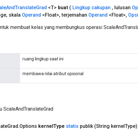
ale
And
Translate
Grad
<T>
buat
(
Lingkup cakupan
,
lulusan
Op
age
,
skala
Operand
<Float>
,
terjemahan
Operand
<Float>
,
Ops
untuk membuat kelas yang membungkus operasi ScaleAndTransla
ruang lingkup saat ini
membawa nilai atribut opsional
ru ScaleAndTranslateGrad
late
Grad
.
Options
kernel
Type
statis
publik
(String kernel
Type)