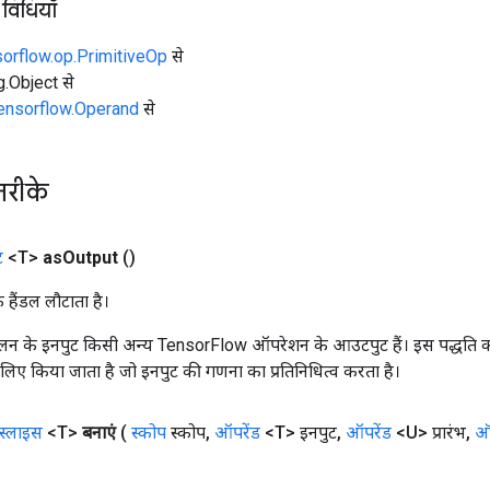
 विधियाँ
sorflow.op.PrimitiveOp
से
ng.Object से
tensorflow.Operand
से
तरीके
ट
<T>
as
Output
()
क हैंडल लौटाता है।
न के इनपुट किसी अन्य TensorFlow ऑपरेशन के आउटपुट हैं। इस पद्धति क
के लिए किया जाता है जो इनपुट की गणना का प्रतिनिधित्व करता है।
स्लाइस
<T>
बनाएं
(
स्कोप
स्कोप
,
ऑपरेंड
<T> इनपुट
,
ऑपरेंड
<U> प्रारंभ
,
ऑप