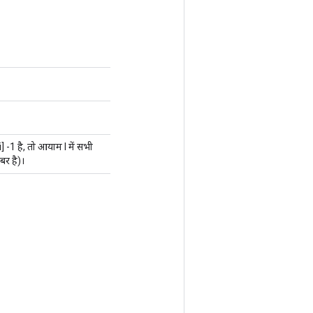
i] -1 है, तो आयाम I में सभी
बर है)।