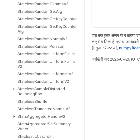
Stateless
Random
Gamma
V3
Stateless
Random
Get
Alg
Stateless
Random
Get
Key
Counter
Stateless
Random
Get
Key
Counter
Alg
जब तक कुछ अलग से न बताया जाए
Stateless
Random
Normal
V2
लाइसेंस मिला है. ज़्यादा जानकारी
Stateless
Random
Poisson
है. कुछ कॉन्टेंट को,
numpy lice
Stateless
Random
Uniform
Full
Int
आखिरी बार 2025-07-26 (UTC)
Stateless
Random
Uniform
Full
Int
V2
Stateless
Random
Uniform
Int
V2
Stateless
Random
Uniform
V2
जुड़े रहें
Stateless
Sample
Distorted
Bounding
Box
ब्लॉग
Stateless
Shuffle
फ़ोरम
Stateless
Truncated
Normal
V2
Stats
Aggregator
Handle
V2
GitHub
Stats
Aggregator
Set
Summary
Twitter
Writer
Stochastic
Cast
To
Int
YouTube