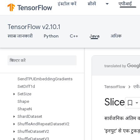
इंस्टॉल करें
सीखें
एपीआई
ScatterNdSub
ScatterNdUpdate
ScatterSub
TensorFlow v2.10.1
ScatterUpdate
SegmentMaxV2
खास जानकारी
Python
C++
Java
अधिक
SegmentMinV2
Segment
Prod
V2
Segment
Sum
V2
Select
V2
Send
Send
TPUEmbedding
Gradients
Set
Diff1d
TensorFlow
एप
Set
Size
Slice
Shape
Shape
N
Shard
Dataset
सार्वजनिक अंतिम व
Shuffle
And
Repeat
Dataset
V2
'इनपुट' से एक टुकड़
Shuffle
Dataset
V2
Shuffle
Dataset
V3