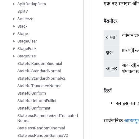
एक नए स्लाइस ऑपर
Split
Dedup
Data
Split
V
Squeeze
पैरामीटर
Stack
Stage
वर्तमान दा
दायरा
Stage
Clear
Stage
Peek
प्रारंभ[i] 
शुरू
Stage
Size
Stateful
Random
Binomial
आकार[i] स्
आकार
Stateful
Standard
Normal
शेष तत्व स
Stateful
Standard
Normal
V2
Stateful
Truncated
Normal
रिटर्न
Stateful
Uniform
Stateful
Uniform
Full
Int
स्लाइस का 
Stateful
Uniform
Int
Stateless
Parameterized
Truncated
सार्वजनिक
आउटपु
Normal
Stateless
Random
Binomial
Stateless
Random
Gamma
V2