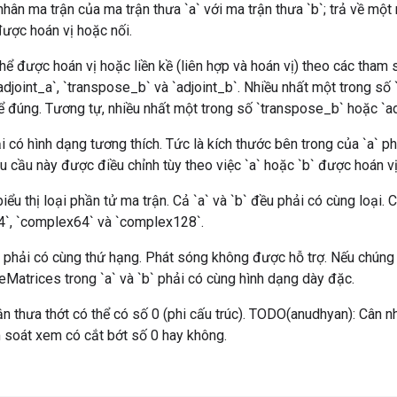
hân ma trận của ma trận thưa `a` với ma trận thưa `b`; trả về một m
 được hoán vị hoặc nối.
hể được hoán vị hoặc liền kề (liên hợp và hoán vị) theo các tham
adjoint_a`, `transpose_b` và `adjoint_b`. Nhiều nhất một trong s
hể đúng. Tương tự, nhiều nhất một trong số `transpose_b` hoặc `ad
 có hình dạng tương thích. Tức là kích thước bên trong của `a` p
êu cầu này được điều chỉnh tùy theo việc `a` hoặc `b` được hoán vị 
ểu thị loại phần tử ma trận. Cả `a` và `b` đều phải có cùng loại. C
t64`, `complex64` và `complex128`.
u phải có cùng thứ hạng. Phát sóng không được hỗ trợ. Nếu chúng 
Matrices trong `a` và `b` phải có cùng hình dạng dày đặc.
 thưa thớt có thể có số 0 (phi cấu trúc). TODO(anudhyan): Cân n
 soát xem có cắt bớt số 0 hay không.