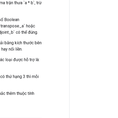
a trận thưa `a * b`, trừ
 số Boolean
ố `transpose_a` hoặc
joint_b` có thể đúng.
hải bằng kích thước bên
hay nối liền.
ác loại được hỗ trợ là:
có thứ hạng 3 thì mỗi
hắc thêm thuộc tính