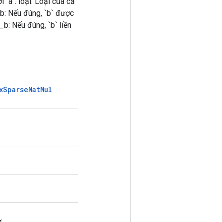
`a`. loại: Loại của cả
_b: Nếu đúng, `b` được
_b: Nếu đúng, `b` liền
x
Sparse
Mat
Mul
.