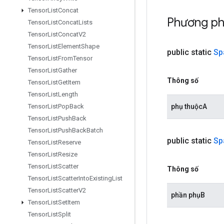
Tensor
List
Concat
Phương p
Tensor
List
Concat
Lists
Tensor
List
Concat
V2
Tensor
List
Element
Shape
public static
Sp
Tensor
List
From
Tensor
Tensor
List
Gather
Thông số
Tensor
List
Get
Item
Tensor
List
Length
phụ thuộcA
Tensor
List
Pop
Back
Tensor
List
Push
Back
Tensor
List
Push
Back
Batch
public static
Sp
Tensor
List
Reserve
Tensor
List
Resize
Tensor
List
Scatter
Thông số
Tensor
List
Scatter
Into
Existing
List
Tensor
List
Scatter
V2
phần phụB
Tensor
List
Set
Item
Tensor
List
Split