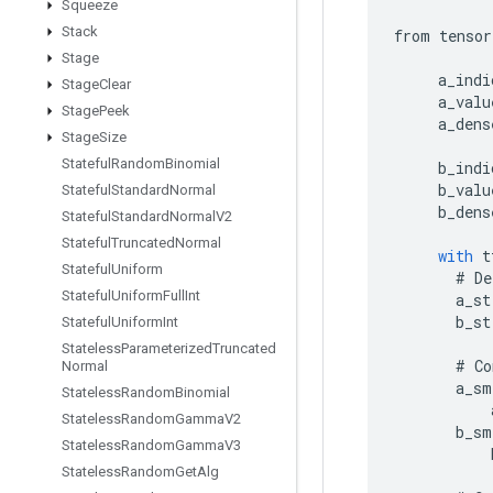
Squeeze
Stack
from
tensor
Stage
a_indi
Stage
Clear
a_valu
Stage
Peek
a_dens
Stage
Size
Stateful
Random
Binomial
b_indi
b_valu
Stateful
Standard
Normal
b_dens
Stateful
Standard
Normal
V2
Stateful
Truncated
Normal
with
t
Stateful
Uniform
#
De
Stateful
Uniform
Full
Int
a_st
b_st
Stateful
Uniform
Int
Stateless
Parameterized
Truncated
#
Co
Normal
a_sm
Stateless
Random
Binomial
Stateless
Random
Gamma
V2
b_sm
Stateless
Random
Gamma
V3
Stateless
Random
Get
Alg