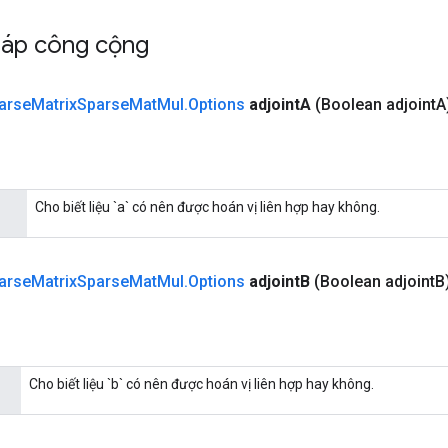
háp công cộng
arse
Matrix
Sparse
Mat
Mul
.
Options
adjoint
A
(Boolean adjoint
A
Cho biết liệu `a` có nên được hoán vị liên hợp hay không.
arse
Matrix
Sparse
Mat
Mul
.
Options
adjoint
B
(Boolean adjoint
B
Cho biết liệu `b` có nên được hoán vị liên hợp hay không.