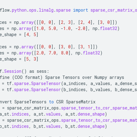
flow
.
python
.
ops
.
linalg
.
sparse
import
sparse_csr_matrix_
ces
=
np
.
array
(
[[
0
,
0
]
,
[
2
,
3
]
,
[
2
,
4
]
,
[
3
,
0
]]
)
es
=
np
.
array
(
[
1.0
,
5.0
,
-
1.0
,
-
2.0
]
,
np
.
float32
)
e_shape
=
[
4
,
5
]
ces
=
np
.
array
(
[[
0
,
0
]
,
[
3
,
0
]
,
[
3
,
1
]]
)
es
=
np
.
array
(
[
2.0
,
7.0
,
8.0
]
,
np
.
float32
)
e_shape
=
[
5
,
3
]
f
.
Session
()
as
sess
:
fine
(
COO
format
)
Sparse
Tensors
over
Numpy
arrays
=
tf
.
sparse
.
SparseTensor
(
a_indices
,
a_values
,
a_dense_s
=
tf
.
sparse
.
SparseTensor
(
b_indices
,
b_values
,
b_dense_s
nvert
SparseTensors
to
CSR
SparseMatrix
=
sparse_csr_matrix_ops
.
sparse_tensor_to_csr_sparse_ma
a_st
.
indices
,
a_st
.
values
,
a_st
.
dense_shape
)
=
sparse_csr_matrix_ops
.
sparse_tensor_to_csr_sparse_ma
b_st
.
indices
,
b_st
.
values
,
b_st
.
dense_shape
)