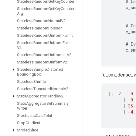
#
Co
Stateless
Random
Get
Key
Counter
c_sm
Stateless
Random
Get
Key
Counter
Alg
Stateless
Random
Normal
V2
#
Co
Stateless
Random
Poisson
c_sm
Stateless
Random
Uniform
Full
Int
Stateless
Random
Uniform
Full
Int
#
Ev
V2
c_sm
Stateless
Random
Uniform
Int
V2
Stateless
Random
Uniform
V2
Stateless
Sample
Distorted
`c_sm_dense_val
Bounding
Box
Stateless
Shuffle
Stateless
Truncated
Normal
V2
[[
2.
0.
Stats
Aggregator
Handle
V2
[
0.
Stats
Aggregator
Set
Summary
[
35.
Writer
[
-
4.
Stochastic
Cast
To
Int
Stop
Gradient
Strided
Slice