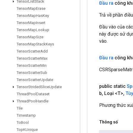
Tensor
List
Stack
Đầu ra
công kha
Tensor
Map
Erase
Trả về phần điều
Tensor
Map
Has
Key
Tensor
Map
Insert
Đầu vào của các
Tensor
Map
Lookup
này được sử dụng
Tensor
Map
Size
vào.
Tensor
Map
Stack
Keys
Tensor
Scatter
Add
Đầu ra
công kha
Tensor
Scatter
Max
Tensor
Scatter
Min
CSRSparseMatri
Tensor
Scatter
Sub
Tensor
Scatter
Update
public static
Sp
Tensor
Strided
Slice
Update
b
,
Loại <T>
,
Tùy
Thread
Pool
Dataset
Thread
Pool
Handle
Phương thức xuấ
Tile
Timestamp
Thông số
To
Bool
Top
KUnique