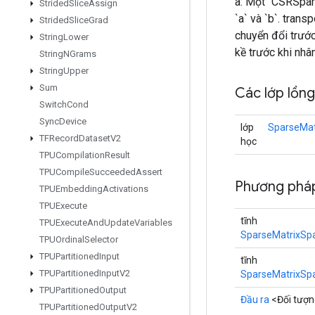
a: Một `CSRSpars
Strided
Slice
Assign
`a` và `b`. tran
Strided
Slice
Grad
chuyển đổi trước 
String
Lower
kề trước khi nhân
String
NGrams
String
Upper
Sum
Các lớp lồn
Switch
Cond
Sync
Device
lớp
SparseMat
TFRecord
Dataset
V2
học
TPUCompilation
Result
TPUCompile
Succeeded
Assert
Phương phá
TPUEmbedding
Activations
TPUExecute
tĩnh
TPUExecute
And
Update
Variables
SparseMatrixSp
TPUOrdinal
Selector
TPUPartitioned
Input
tĩnh
TPUPartitioned
Input
V2
SparseMatrixSp
TPUPartitioned
Output
Đầu ra
<Đối tượ
TPUPartitioned
Output
V2