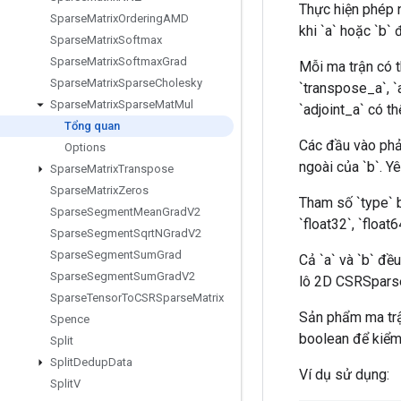
Thực hiện phép n
Sparse
Matrix
Ordering
AMD
khi `a` hoặc `b`
Sparse
Matrix
Softmax
Sparse
Matrix
Softmax
Grad
Mỗi ma trận có t
Sparse
Matrix
Sparse
Cholesky
`transpose_a`, `
Sparse
Matrix
Sparse
Mat
Mul
`adjoint_a` có t
Tổng quan
Các đầu vào phải
Options
ngoài của `b`. Y
Sparse
Matrix
Transpose
Sparse
Matrix
Zeros
Tham số `type` bi
Sparse
Segment
Mean
Grad
V2
`float32`, `floa
Sparse
Segment
Sqrt
NGrad
V2
Sparse
Segment
Sum
Grad
Cả `a` và `b` đề
Sparse
Segment
Sum
Grad
V2
lô 2D CSRSparse
Sparse
Tensor
To
CSRSparse
Matrix
Sản phẩm ma trận
Spence
boolean để kiểm
Split
Split
Dedup
Data
Ví dụ sử dụng:
Split
V