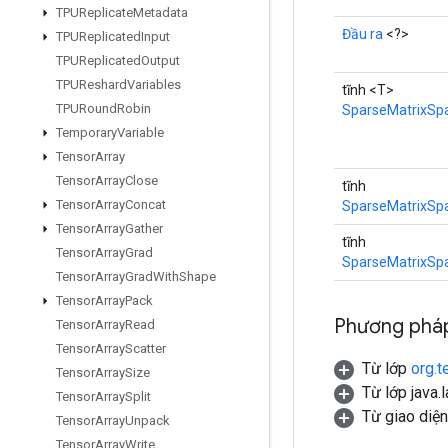
TPUReplicate
Metadata
Đầu ra
<?>
TPUReplicated
Input
TPUReplicated
Output
TPUReshard
Variables
tĩnh <T>
TPURound
Robin
SparseMatrixSp
Temporary
Variable
Tensor
Array
Tensor
Array
Close
tĩnh
Tensor
Array
Concat
SparseMatrixSp
Tensor
Array
Gather
tĩnh
Tensor
Array
Grad
SparseMatrixSp
Tensor
Array
Grad
With
Shape
Tensor
Array
Pack
Phương pháp
Tensor
Array
Read
Tensor
Array
Scatter
Từ lớp
org.t
Tensor
Array
Size
Từ lớp java.
Tensor
Array
Split
Từ giao diệ
Tensor
Array
Unpack
Tensor
Array
Write