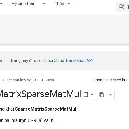
Hệ sinh thái
Thêm
Trang này được dịch bởi
Cloud Translation API
.
TensorFlow v2.10.1
Java
Thông tin này có hữ
atrix
Sparse
Mat
Mul
ông khai
SparseMatrixSparseMatMul
n hai ma trận CSR `a` và `b`.