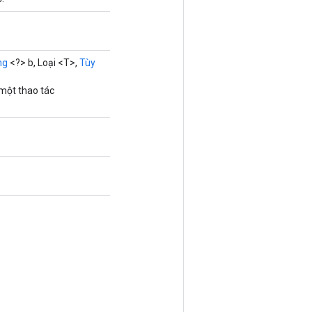
ng
<?> b, Loại <T>,
Tùy
một thao tác