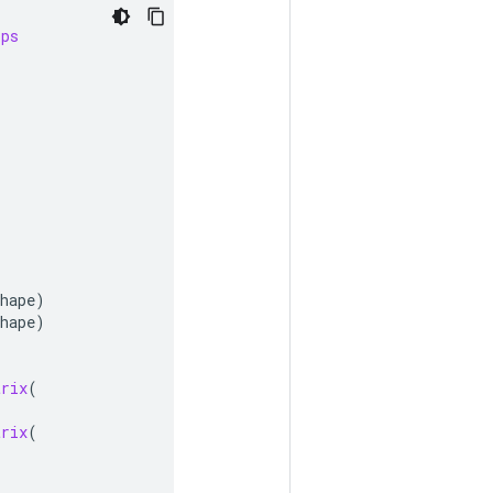
ops
hape
)
hape
)
trix
(
trix
(