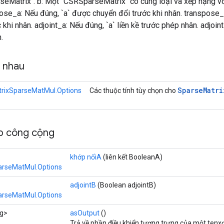
eMatrix`. b: Một `CSRSparseMatrix` có cùng loại và xếp hạng với 
spose_a: Nếu đúng, `a` được chuyển đổi trước khi nhân. transpose
khi nhân. adjoint_a: Nếu đúng, `a` liền kề trước phép nhân. adjoint
.
g nhau
Sparse
Matri
rixSparseMatMul.Options
Các thuộc tính tùy chọn cho
p công cộng
khớp nốiA
(liên kết BooleanA)
arseMatMul.Options
adjointB
(Boolean adjointB)
arseMatMul.Options
ng>
asOutput
()
Trả về phần điều khiển tượng trưng của một tenxơ