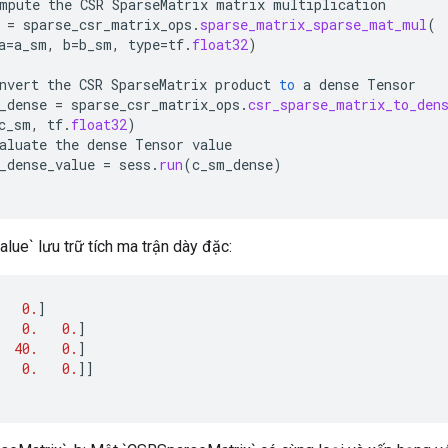
mpute
the
CSR
SparseMatrix
matrix
multiplication
=
sparse_csr_matrix_ops
.
sparse_matrix_sparse_mat_mul
(
a
=
a_sm
,
b
=
b_sm
,
type
=
tf
.
float32
)
nvert
the
CSR
SparseMatrix
product
to
a
dense
Tensor
_dense
=
sparse_csr_matrix_ops
.
csr_sparse_matrix_to_den
c_sm
,
tf
.
float32
)
aluate
the
dense
Tensor
value
_dense_value
=
sess
.
run
(
c_sm_dense
)
ue` lưu trữ tích ma trận dày đặc:
0.
]
0.
0.
]
40.
0.
]
0.
0.
]]