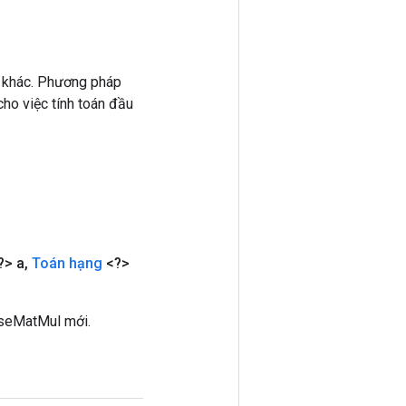
 khác. Phương pháp
ho việc tính toán đầu
?> a
,
Toán hạng
<?>
rseMatMul mới.