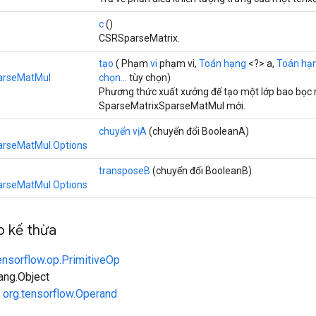
c
()
CSRSparseMatrix.
tạo
( Phạm
vi
phạm vi,
Toán hạng
<?> a,
Toán hạ
arseMatMul
chọn...
tùy chọn)
Phương thức xuất xưởng để tạo một lớp bao bọc 
SparseMatrixSparseMatMul mới.
chuyển vịA
(chuyển đổi BooleanA)
arseMatMul.Options
transposeB
(chuyển đổi BooleanB)
arseMatMul.Options
 kế thừa
ensorflow.op.PrimitiveOp
lang.Object
n
org.tensorflow.Operand