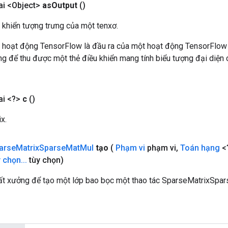
i <Object>
as
Output
()
 khiển tượng trưng của một tenxơ.
 hoạt động TensorFlow là đầu ra của một hoạt động TensorFlow
 để thu được một thẻ điều khiển mang tính biểu tượng đại diện c
i <?>
c
()
x.
arse
Matrix
Sparse
Mat
Mul
tạo
(
Phạm vi
phạm vi
,
Toán hạng
<
 chọn
.
.
.
tùy chọn)
t xưởng để tạo một lớp bao bọc một thao tác SparseMatrixSpa