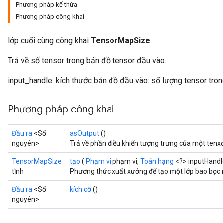
Phương pháp kế thừa
Phương pháp công khai
lớp cuối cùng công khai
TensorMapSize
Trả về số tensor trong bản đồ tensor đầu vào.
input_handle: kích thước bản đồ đầu vào: số lượng tensor tro
Phương pháp công khai
Đầu ra
<Số
asOutput
()
nguyên>
Trả về phần điều khiển tượng trưng của một tenxơ
TensorMapSize
tạo
(
Phạm vi
phạm vi,
Toán hạng
<?> inputHandl
tĩnh
Phương thức xuất xưởng để tạo một lớp bao bọc
Đầu ra
<Số
kích cỡ
()
nguyên>