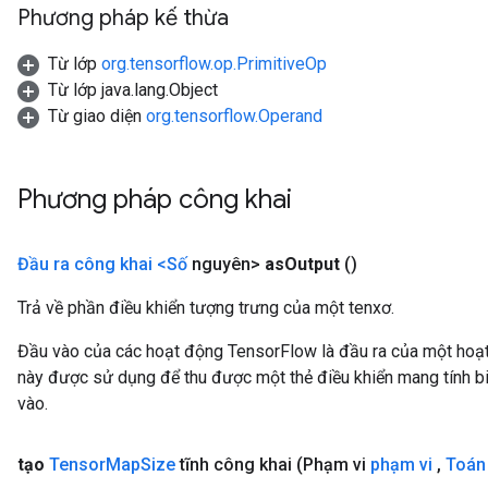
Phương pháp kế thừa
Từ lớp
org.tensorflow.op.PrimitiveOp
Từ lớp java.lang.Object
Từ giao diện
org.tensorflow.Operand
Phương pháp công khai
Đầu ra công khai <Số
nguyên>
as
Output
()
Trả về phần điều khiển tượng trưng của một tenxơ.
Đầu vào của các hoạt động TensorFlow là đầu ra của một ho
này được sử dụng để thu được một thẻ điều khiển mang tính bi
vào.
tạo
Tensor
Map
Size
tĩnh công khai
(Phạm vi
phạm vi
,
Toán