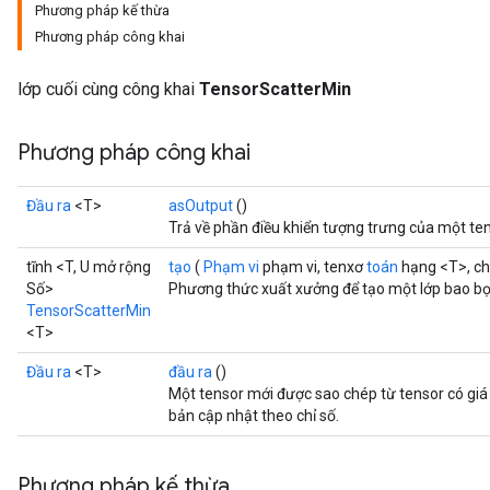
Phương pháp kế thừa
Phương pháp công khai
lớp cuối cùng công khai
TensorScatterMin
Phương pháp công khai
Đầu ra
<T>
asOutput
()
Trả về phần điều khiển tượng trưng của một te
tĩnh <T, U mở rộng
tạo
(
Phạm vi
phạm vi, tenxơ
toán
hạng <T>, ch
Số>
Phương thức xuất xưởng để tạo một lớp bao bọ
TensorScatterMin
<T>
Đầu ra
<T>
đầu ra
()
Một tensor mới được sao chép từ tensor có giá t
bản cập nhật theo chỉ số.
Phương pháp kế thừa