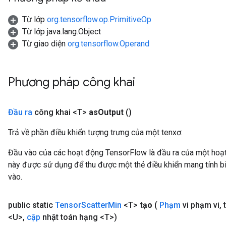
Từ lớp
org.tensorflow.op.PrimitiveOp
Từ lớp java.lang.Object
Từ giao diện
org.tensorflow.Operand
Phương pháp công khai
Đầu ra
công khai <T>
as
Output
()
Trả về phần điều khiển tượng trưng của một tenxơ.
Đầu vào của các hoạt động TensorFlow là đầu ra của một ho
này được sử dụng để thu được một thẻ điều khiển mang tính bi
vào.
public static
Tensor
Scatter
Min
<T>
tạo
(
Phạm
vi phạm vi
,
<U>
,
cập
nhật toán hạng <T>)