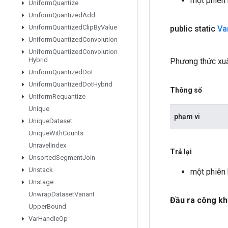
một phiên
Uniform
Quantize
Uniform
Quantized
Add
Uniform
Quantized
Clip
By
Value
public static
Va
Uniform
Quantized
Convolution
Uniform
Quantized
Convolution
Hybrid
Phương thức xuấ
Uniform
Quantized
Dot
Uniform
Quantized
Dot
Hybrid
Thông số
Uniform
Requantize
Unique
phạm vi
Unique
Dataset
Unique
With
Counts
Unravel
Index
Trả lại
Unsorted
Segment
Join
Unstack
một phiên
Unstage
Unwrap
Dataset
Variant
Đầu ra công kh
Upper
Bound
Var
Handle
Op