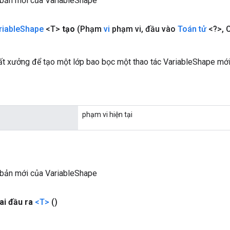
 bản mới của VariableShape
riable
Shape
<T>
tạo
(Phạm
vi
phạm vi
,
đầu vào
Toán tử
<?>
,
C
t xưởng để tạo một lớp bao bọc một thao tác VariableShape mới
phạm vi hiện tại
 bản mới của VariableShape
ai đầu ra
<T>
()