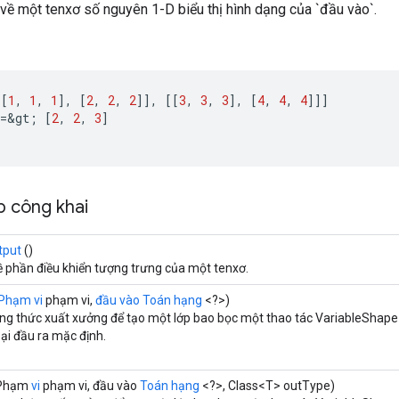
 về một tenxơ số nguyên 1-D biểu thị hình dạng của `đầu vào`.
[[
1
,
1
,
1
]
,
[
2
,
2
,
2
]]
,
[[
3
,
3
,
3
]
,
[
4
,
4
,
4
]]]
=
&
gt
;
[
2
,
2
,
3
]
 công khai
tput
()
ề phần điều khiển tượng trưng của một tenxơ.
Phạm vi
phạm vi,
đầu vào Toán hạng
<?>)
g thức xuất xưởng để tạo một lớp bao bọc một thao tác VariableShap
oại đầu ra mặc định.
Phạm
vi
phạm vi, đầu vào
Toán hạng
<?>, Class<T> outType)