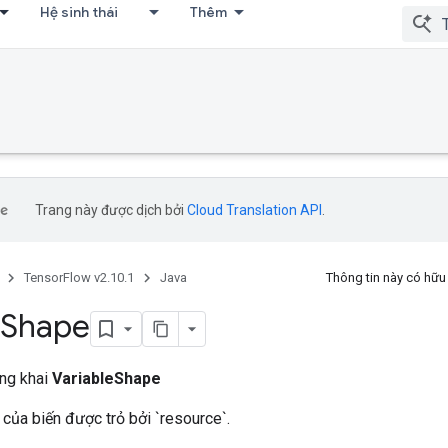
Hệ sinh thái
Thêm
Trang này được dịch bởi
Cloud Translation API
.
TensorFlow v2.10.1
Java
Thông tin này có hữ
Shape
ông khai
VariableShape
 của biến được trỏ bởi `resource`.