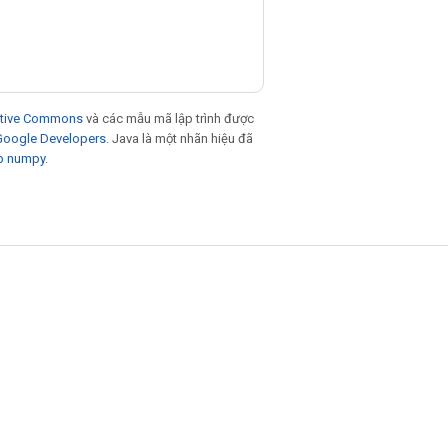
eative Commons
và các mẫu mã lập trình được
 Google Developers
. Java là một nhãn hiệu đã
p numpy
.