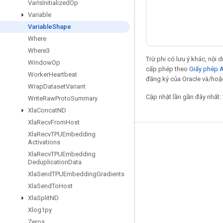
Var
Is
Initialized
Op
Variable
Variable
Shape
Where
Where3
Trừ phi có lưu ý khác, nội
Window
Op
cấp phép theo
Giấy phép 
Worker
Heartbeat
đăng ký của Oracle và/hoặc
Wrap
Dataset
Variant
Cập nhật lần gần đây nhất:
Write
Raw
Proto
Summary
Xla
Concat
ND
Xla
Recv
From
Host
Xla
Recv
TPUEmbedding
Giữ liên lạc
Activations
Xla
Recv
TPUEmbedding
Blog
Deduplication
Data
Diễn đàn
Xla
Send
TPUEmbedding
Gradients
Xla
Send
To
Host
GitHub
Xla
Split
ND
Twitter
Xlog1py
YouTube
Zeros