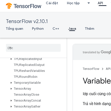
Cài đặt
Học tập
API
TPUEmbeddingActivations
TPUExecute
TPUExecuteAndUpdateVariables
TensorFlow v2.10.1
TPUOrdinalSelector
Tổng quan
Python
C++
Java
Thêm
TPUPartitionedInput
TPUPartitioned
Input
V2
TPUPartitioned
Output
TPUPartitioned
Output
V2
TPUReplicate
Metadata
TPUReplicated
Input
TPUReplicated
Output
TensorFlow
API
TPUReshard
Variables
TPURound
Robin
Variable
Temporary
Variable
Tensor
Array
lớp cuối cùng c
Tensor
Array
Close
Tensor
Array
Concat
Trả về hình dạng
Tensor
Array
Gather