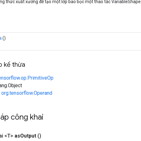
g thức xuất xưởng để tạo một lớp bao bọc một thao tác VariableShape
a
()
 kế thừa
ensorflow.op.PrimitiveOp
lang.Object
n
org.tensorflow.Operand
áp công khai
ai <T>
as
Output
()