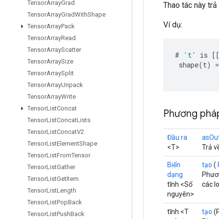
Tensor
Array
Grad
Thao tác này trả
Tensor
Array
Grad
With
Shape
Ví dụ:
Tensor
Array
Pack
Tensor
Array
Read
Tensor
Array
Scatter
#
't'
is
[
Tensor
Array
Size
shape
(
t
)
=
Tensor
Array
Split
Tensor
Array
Unpack
Tensor
Array
Write
Tensor
List
Concat
Phương pháp
Tensor
List
Concat
Lists
Tensor
List
Concat
V2
Đầu ra
asOu
Tensor
List
Element
Shape
<T>
Trả v
Tensor
List
From
Tensor
Biến
tạo
(
Tensor
List
Gather
dạng
Phươn
Tensor
List
Get
Item
tĩnh <Số
các l
Tensor
List
Length
nguyên>
Tensor
List
Pop
Back
tĩnh <T
tạo
(
Tensor
List
Push
Back