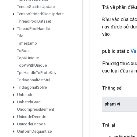
Trả về phần điều
Tensor
Scatter
Update
Tensor
Strided
Slice
Update
Đầu vào của các
Thread
Pool
Dataset
này được sử dụng
Thread
Pool
Handle
vào.
Tile
Timestamp
public static
Va
To
Bool
Top
KUnique
Phương thức xuấ
Top
KWith
Unique
các loại đầu ra 
Tpu
Handle
To
Proto
Key
Tridiagonal
Mat
Mul
Tridiagonal
Solve
Thông số
Unbatch
Unbatch
Grad
phạm vi
Uncompress
Element
Unicode
Decode
Unicode
Encode
Trả lại
Uniform
Dequantize