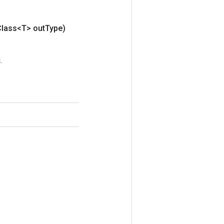
lass<T> out
Type)
.