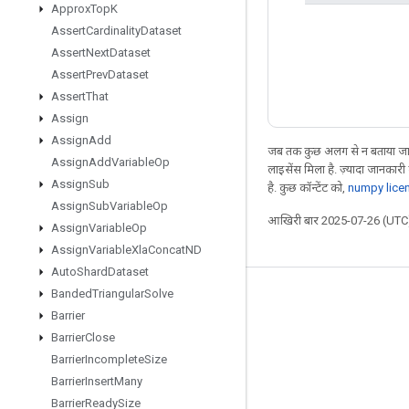
Approx
Top
K
Assert
Cardinality
Dataset
Assert
Next
Dataset
Assert
Prev
Dataset
Assert
That
Assign
Assign
Add
जब तक कुछ अलग से न बताया जाए
Assign
Add
Variable
Op
लाइसेंस मिला है. ज़्यादा जानकारी
Assign
Sub
है. कुछ कॉन्टेंट को,
numpy lice
Assign
Sub
Variable
Op
आखिरी बार 2025-07-26 (UTC)
Assign
Variable
Op
Assign
Variable
Xla
Concat
ND
Auto
Shard
Dataset
Banded
Triangular
Solve
जुड़े रहें
Barrier
ब्लॉग
Barrier
Close
Barrier
Incomplete
Size
फ़ोरम
Barrier
Insert
Many
GitHub
Barrier
Ready
Size