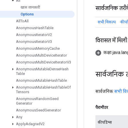
All
सार्वजनिक तरी
खास जानकारी
Options
All
To
All
सभी.विकल्प
कीपड
Anonymous
Hash
Table
Anonymous
Iterator
V2
विरासत में मिली
Anonymous
Iterator
V3
Anonymous
Memory
Cache
कक्षा java.la
Anonymous
Multi
Device
Iterator
Anonymous
Multi
Device
Iterator
V3
Anonymous
Mutable
Dense
Hash
सार्वजनिक 
Table
Anonymous
Mutable
Hash
Table
Anonymous
Mutable
Hash
Table
Of
सार्वजनिक
सभी वि
Tensors
Anonymous
Random
Seed
Generator
पैरामीटर
Anonymous
Seed
Generator
Any
कीपडिम्स
Apply
Adagrad
V2