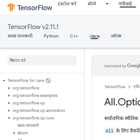
इंस्टॉल करें
सीखें
एपीआई
TensorFlow v2.11.1
खास जानकारी
Python
C++
Java
अधिक
Tensor
Flow for Java
TensorFlow
एप
org
.
tensorflow
org
.
tensorflow
.
examples
All
.
Opti
org
.
tensorflow
.
op
org
.
tensorflow
.
op
.
annotation
सार्वजनिक स्थैतिक 
org
.
tensorflow
.
op
.
core
खास जानकारी
All
के लिए वैकल्
Abort