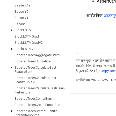
AssertCard
Bessel
K1e
Bessel
Y0
सार्वजनिक
आउटपु
Bessel
Y1
Bitcast
Block
LSTM
Block
LSTMGrad
Block
LSTMGrad
V2
Block
LSTMV2
Boosted
Trees
Aggregate
Stats
जब तक कुछ अलग से न बताया जाए
Boosted
Trees
Bucketize
लाइसेंस मिला है. ज़्यादा जानकारी
Boosted
Trees
Calculate
Best
है. कुछ कॉन्टेंट को,
numpy lice
Feature
Split
Boosted
Trees
Calculate
Best
आखिरी बार 2025-07-26 (UTC)
Feature
Split
V2
Boosted
Trees
Calculate
Best
Gains
Per
Feature
Boosted
Trees
Center
Bias
जुड़े रहें
Boosted
Trees
Create
Ensemble
Boosted
Trees
Create
Quantile
ब्लॉग
Stream
Resource