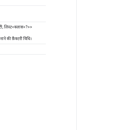
िटी, लिस्ट<क्लास<?>>
 की फ़ैक्टरी विधि।