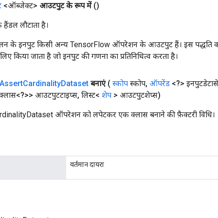
ट
<ऑब्जेक्ट>
आउटपुट के रूप में
()
क हैंडल लौटाता है।
न के इनपुट किसी अन्य TensorFlow ऑपरेशन के आउटपुट हैं। इस पद्धति क
के लिए किया जाता है जो इनपुट की गणना का प्रतिनिधित्व करता है।
Assert
Cardinality
Dataset
बनाएं
(
स्कोप
स्कोप
,
ऑपरेंड
<?> इनपुटडेटास
क्लास<?>> आउटपुटटाइप्स
,
लिस्ट<
शेप
> आउटपुटशेप्स)
inalityDataset ऑपरेशन को लपेटकर एक क्लास बनाने की फ़ैक्टरी विधि।
वर्तमान दायरा