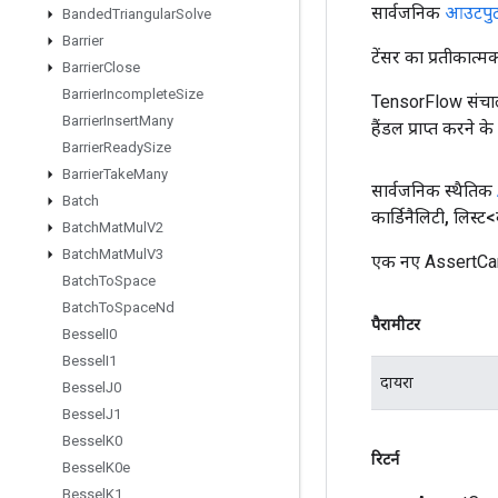
सार्वजनिक
आउटपु
Banded
Triangular
Solve
Barrier
टेंसर का प्रतीकात्म
Barrier
Close
Barrier
Incomplete
Size
TensorFlow संचाल
Barrier
Insert
Many
हैंडल प्राप्त करने 
Barrier
Ready
Size
Barrier
Take
Many
सार्वजनिक स्थैतिक
Batch
कार्डिनैलिटी
,
लिस्ट<
Batch
Mat
Mul
V2
Batch
Mat
Mul
V3
एक नए AssertCard
Batch
To
Space
Batch
To
Space
Nd
पैरामीटर
Bessel
I0
Bessel
I1
दायरा
Bessel
J0
Bessel
J1
Bessel
K0
रिटर्न
Bessel
K0e
Bessel
K1