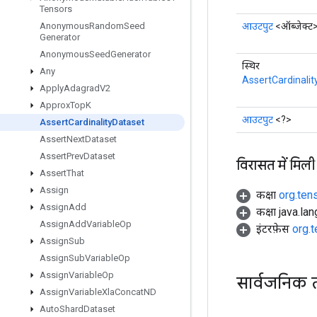
Tensors
आउटपुट
<ऑब्जेक्ट
Anonymous
Random
Seed
Generator
Anonymous
Seed
Generator
स्थिर
Any
AssertCardinalit
Apply
Adagrad
V2
Approx
Top
K
आउटपुट
<?>
Assert
Cardinality
Dataset
Assert
Next
Dataset
Assert
Prev
Dataset
विरासत में मिली
Assert
That
Assign
कक्षा
org.ten
Assign
Add
कक्षा java.la
Assign
Add
Variable
Op
इंटरफ़ेस
org.
Assign
Sub
Assign
Sub
Variable
Op
Assign
Variable
Op
सार्वजनिक 
Assign
Variable
Xla
Concat
ND
Auto
Shard
Dataset