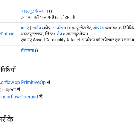
>
आउटपुट के रूप में
()
टेंसर का प्रतीकात्मक हैंडल लौटाता है।
बनाएं
(
स्कोप
स्कोप,
ऑपरेंड
<?> इनपुटडेटासेट,
ऑपरेंड
<लॉन्ग> कार्डिनैल
yDataset
आउटपुटटाइप्स, लिस्ट<
शेप
> आउटपुटशेप्स)
एक नए AssertCardinalityDataset ऑपरेशन को लपेटकर एक क्लास बनाने
सँभालना
()
 विधियाँ
sorflow.op.PrimitiveOp
से
ng.Object से
tensorflow.Operand
से
तरीके