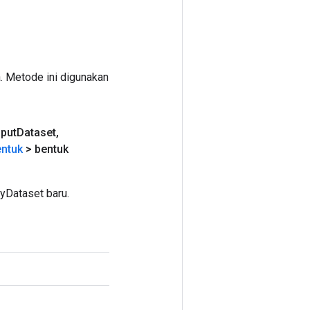
. Metode ini digunakan
nput
Dataset
,
ntuk
> bentuk
yDataset baru.