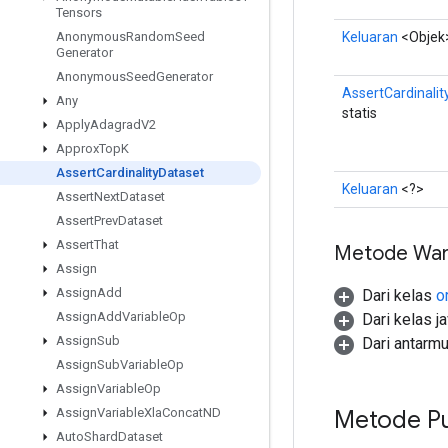
Tensors
Keluaran
<Objek
Anonymous
Random
Seed
Generator
Anonymous
Seed
Generator
AssertCardinalit
Any
statis
Apply
Adagrad
V2
Approx
Top
K
Assert
Cardinality
Dataset
Keluaran
<?>
Assert
Next
Dataset
Assert
Prev
Dataset
Assert
That
Metode War
Assign
Assign
Add
Dari kelas
o
Assign
Add
Variable
Op
Dari kelas j
Assign
Sub
Dari antarm
Assign
Sub
Variable
Op
Assign
Variable
Op
Metode Pu
Assign
Variable
Xla
Concat
ND
Auto
Shard
Dataset