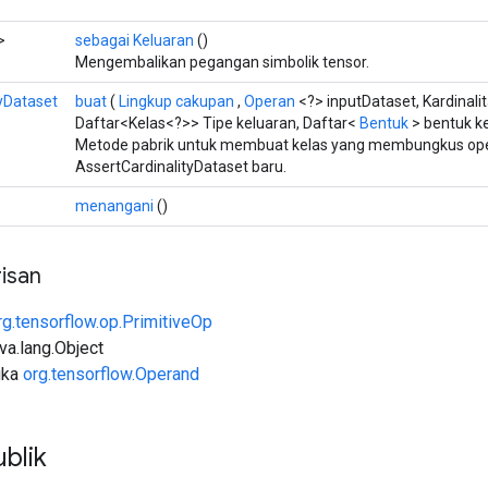
>
sebagai Keluaran
()
Mengembalikan pegangan simbolik tensor.
yDataset
buat
(
Lingkup cakupan
,
Operan
<?> inputDataset, Kardinali
Daftar<Kelas<?>> Tipe keluaran, Daftar<
Bentuk
> bentuk k
Metode pabrik untuk membuat kelas yang membungkus ope
AssertCardinalityDataset baru.
menangani
()
isan
rg.tensorflow.op.PrimitiveOp
ava.lang.Object
uka
org.tensorflow.Operand
blik