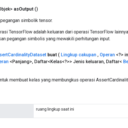
Objek>
as
Output
()
pegangan simbolik tensor.
asi TensorFlow adalah keluaran dari operasi TensorFlow lainnya
an pegangan simbolis yang mewakili perhitungan input.
sert
Cardinality
Dataset
buat
(
Lingkup cakupan
,
Operan
<?> i
eran
<Panjang>
,
Daftar<Kelas<?>> Jenis keluaran
,
Daftar<
Be
ntuk membuat kelas yang membungkus operasi AssertCardinalit
ruang lingkup saat ini