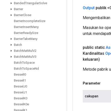
Banded
Triangular
Solve
Output
publik <
Barrier
Barrier
Close
Mengembalikan 
Barrier
Incomplete
Size
Barrier
Insert
Many
Masukan ke oper
Barrier
Ready
Size
untuk mendapatk
Barrier
Take
Many
Batch
public static
As
Batch
Mat
Mul
V2
Kardinalitas
Op
Batch
Mat
Mul
V3
keluaran)
Batch
To
Space
Batch
To
Space
Nd
Metode pabrik u
Bessel
I0
Bessel
I1
Parameter
Bessel
J0
Bessel
J1
cakupan
Bessel
K0
Bessel
K0e
Bessel
K1