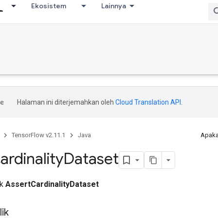
Ekosistem
Lainnya
Halaman ini diterjemahkan oleh
Cloud Translation API
.
TensorFlow v2.11.1
Java
Apaka
ardinality
Dataset
ik
AssertCardinalityDataset
ik