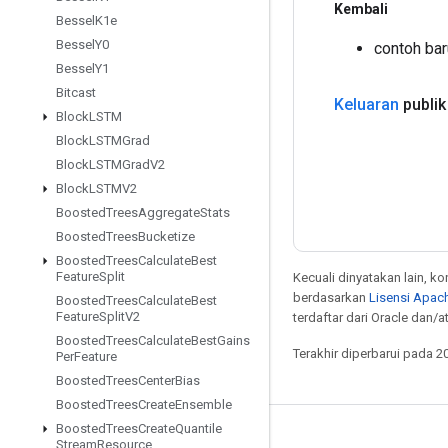
Kembali
Bessel
K1e
Bessel
Y0
contoh bar
Bessel
Y1
Bitcast
Keluaran
publik
Block
LSTM
Block
LSTMGrad
Block
LSTMGrad
V2
Block
LSTMV2
Boosted
Trees
Aggregate
Stats
Boosted
Trees
Bucketize
Boosted
Trees
Calculate
Best
Feature
Split
Kecuali dinyatakan lain, k
berdasarkan
Lisensi Apach
Boosted
Trees
Calculate
Best
Feature
Split
V2
terdaftar dari Oracle dan/
Boosted
Trees
Calculate
Best
Gains
Terakhir diperbarui pada 2
Per
Feature
Boosted
Trees
Center
Bias
Boosted
Trees
Create
Ensemble
Boosted
Trees
Create
Quantile
Tetap terhubung
Stream
Resource