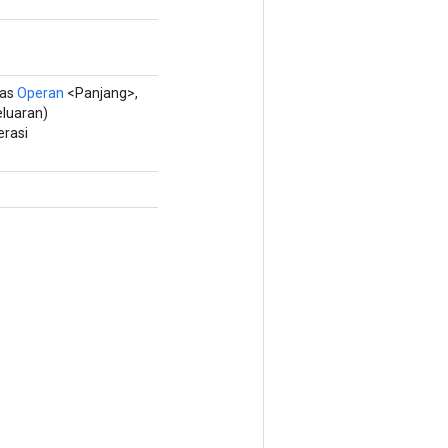
tas
Operan
<Panjang>,
eluaran)
rasi