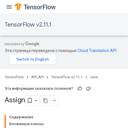
TensorFlow v2.11.1
rs
Эта страница переведена с помощью
Cloud Translation API
.
TensorFlow
API, API
TensorFlow v2.11.1
Java
Эта информация оказалась полезной?
Assign
Содержание
Вложенные классы