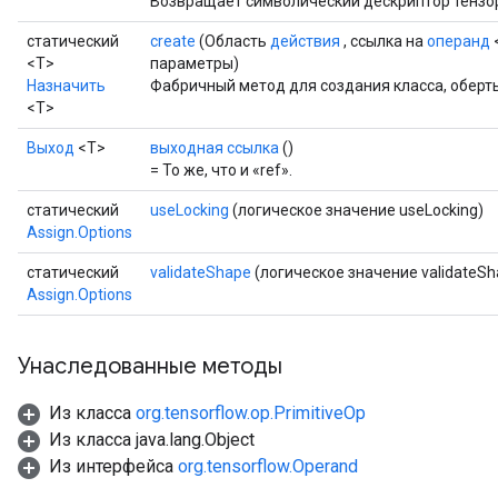
Возвращает символический дескриптор тензо
статический
create
(Область
действия
, ссылка на
операнд
<T>
параметры)
Назначить
Фабричный метод для создания класса, оберт
<T>
Выход
<Т>
выходная ссылка
()
= То же, что и «ref».
статический
useLocking
(логическое значение useLocking)
Assign.Options
статический
validateShape
(логическое значение validateSh
Assign.Options
Унаследованные методы
Из класса
org.tensorflow.op.PrimitiveOp
Из класса java.lang.Object
Из интерфейса
org.tensorflow.Operand