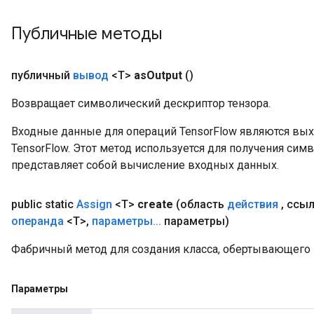
t
Публичные методы
публичный
вывод
<T>
as
Output
()
Возвращает символический дескриптор тензора.
source
Входные данные для операций TensorFlow являются вы
TensorFlow. Этот метод используется для получения сим
leOp
представляет собой вычисление входных данных.
public static
Assign
<T>
create
(область
действия
,
ссыл
операнда
<T>
,
параметры
.
.
.
параметры)
Фабричный метод для создания класса, обертывающего 
Параметры