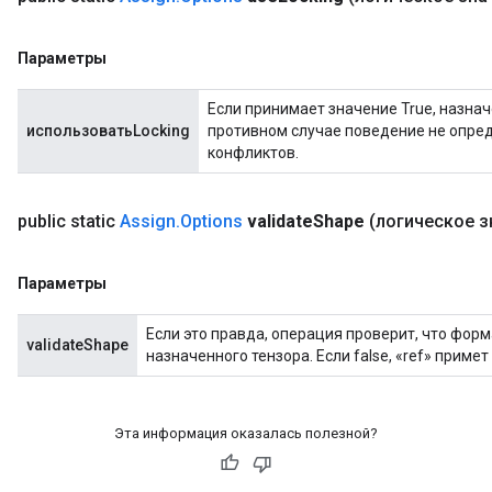
Параметры
Если принимает значение True, назна
использоватьLocking
противном случае поведение не опре
конфликтов.
public static
Assign
.
Options
validate
Shape
(логическое з
Параметры
Если это правда, операция проверит, что фор
validateShape
назначенного тензора. Если false, «ref» примет
Эта информация оказалась полезной?