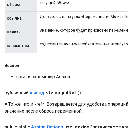
текущий объем
объем
Должно быть из узла «Переменная». Может б
ссылка
Flush
Значение, которое будет присвоено переменн
ценить
содержит значения необязательных атрибут
eHandleOp
параметры
Возврат
ureSplit
новый экземпляр Assign
публичный
вывод
<T>
output
Ref
()
= То же, что и «ref». Возвращается для удобства операци
значение после сброса переменной.
public static
Assign
.
Options
use
Locking
(логическое зна