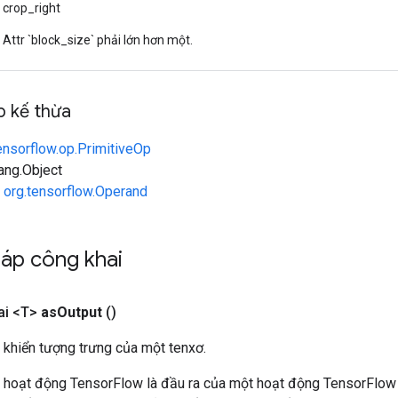
crop_right
Attr `block_size` phải lớn hơn một.
 kế thừa
ensorflow.op.PrimitiveOp
lang.Object
n
org.tensorflow.Operand
áp công khai
ai <T>
as
Output
()
 khiển tượng trưng của một tenxơ.
 hoạt động TensorFlow là đầu ra của một hoạt động TensorFlow