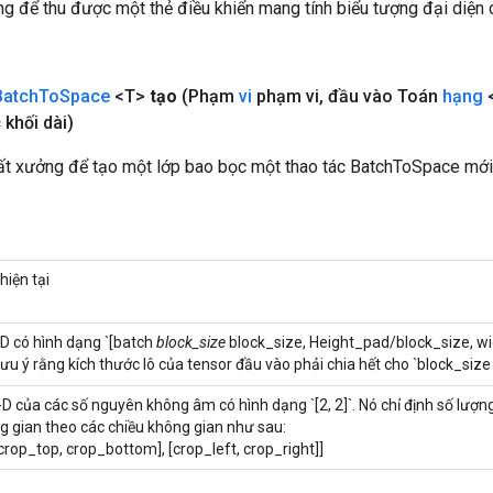
 để thu được một thẻ điều khiển mang tính biểu tượng đại diện c
Batch
To
Space
<T>
tạo
(Phạm
vi
phạm vi
,
đầu vào Toán
hạng
 khối dài)
t xưởng để tạo một lớp bao bọc một thao tác BatchToSpace mới
hiện tại
D có hình dạng `[batch
block_size
block_size, Height_pad/block_size, w
Lưu ý rằng kích thước lô của tensor đầu vào phải chia hết cho `block_size 
D của các số nguyên không âm có hình dạng `[2, 2]`. Nó chỉ định số lượng
g gian theo các chiều không gian như sau:
[crop_top, crop_bottom], [crop_left, crop_right]]