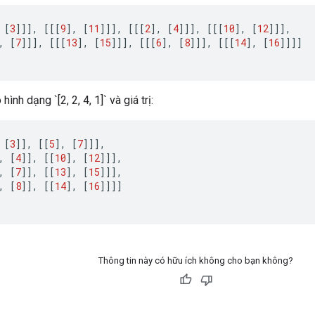
[
3
]]]
,
[[[
9
]
,
[
11
]]]
,
[[[
2
]
,
[
4
]]]
,
[[[
10
]
,
[
12
]]]
,
,
[
7
]]]
,
[[[
13
]
,
[
15
]]]
,
[[[
6
]
,
[
8
]]]
,
[[[
14
]
,
[
16
]]]]
ình dạng `[2, 2, 4, 1]` và giá trị:
[
3
]]
,
[[
5
]
,
[
7
]]]
,
,
[
4
]]
,
[[
10
]
,
[
12
]]]
,
,
[
7
]]
,
[[
13
]
,
[
15
]]]
,
,
[
8
]]
,
[[
14
]
,
[
16
]]]]
Thông tin này có hữu ích không cho bạn không?