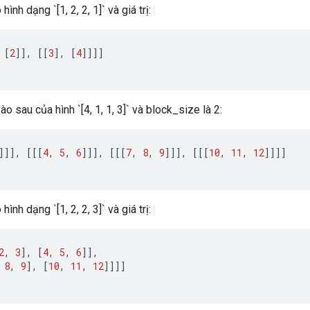
ình dạng `[1, 2, 2, 1]` và giá trị:
[
2
]]
,
[[
3
]
,
[
4
]]]]
ào sau của hình `[4, 1, 1, 3]` và block_size là 2:
]]]
,
[[[
4
,
5
,
6
]]]
,
[[[
7
,
8
,
9
]]]
,
[[[
10
,
11
,
12
]]]]
ình dạng `[1, 2, 2, 3]` và giá trị:
2
,
3
]
,
[
4
,
5
,
6
]]
,
8
,
9
]
,
[
10
,
11
,
12
]]]]