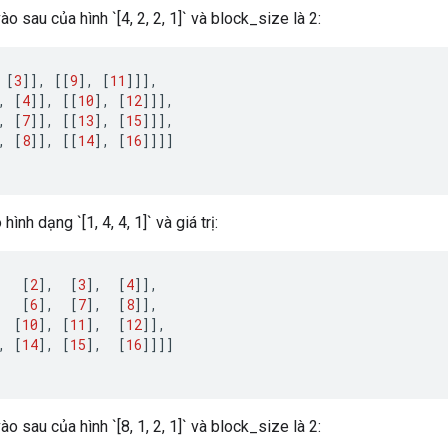
ào sau của hình `[4, 2, 2, 1]` và block_size là 2:
[
3
]]
,
[[
9
]
,
[
11
]]]
,
,
[
4
]]
,
[[
10
]
,
[
12
]]]
,
,
[
7
]]
,
[[
13
]
,
[
15
]]]
,
,
[
8
]]
,
[[
14
]
,
[
16
]]]]
ình dạng `[1, 4, 4, 1]` và giá trị:
[
2
]
,
[
3
]
,
[
4
]]
,
[
6
]
,
[
7
]
,
[
8
]]
,
[
10
]
,
[
11
]
,
[
12
]]
,
,
[
14
]
,
[
15
]
,
[
16
]]]]
ào sau của hình `[8, 1, 2, 1]` và block_size là 2: