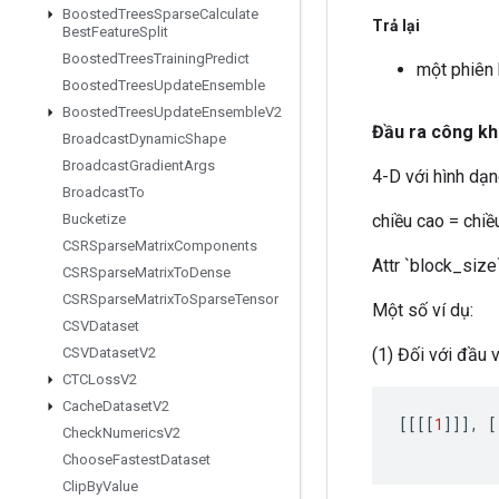
Boosted
Trees
Sparse
Calculate
Trả lại
Best
Feature
Split
Boosted
Trees
Training
Predict
một phiên
Boosted
Trees
Update
Ensemble
Boosted
Trees
Update
Ensemble
V2
Đầu ra công kh
Broadcast
Dynamic
Shape
Broadcast
Gradient
Args
4-D với hình dạng
Broadcast
To
chiều cao = chiề
Bucketize
CSRSparse
Matrix
Components
Attr `block_size
CSRSparse
Matrix
To
Dense
CSRSparse
Matrix
To
Sparse
Tensor
Một số ví dụ:
CSVDataset
(1) Đối với đầu v
CSVDataset
V2
CTCLoss
V2
Cache
Dataset
V2
[[[[
1
]]]
,
[
Check
Numerics
V2
Choose
Fastest
Dataset
Clip
By
Value