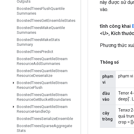
Outputs
này được sử dụng
Boosted
Trees
Flush
Quantile
vào.
Summaries
Boosted
Trees
Get
Ensemble
States
tĩnh công khai
Boosted
Trees
Make
Quantile
Summaries
<U>
,
Kích thước
Boosted
Trees
Make
Stats
Summary
Phương thức xuấ
Boosted
Trees
Predict
Boosted
Trees
Quantile
Stream
Thông số
Resource
Add
Summaries
Boosted
Trees
Quantile
Stream
Resource
Deserialize
phạm vi 
phạm
vi
Boosted
Trees
Quantile
Stream
Resource
Flush
Tenor 4-
đầu
Boosted
Trees
Quantile
Stream
deep]`. 
vào
Resource
Get
Bucket
Boundaries
Boosted
Trees
Quantile
Stream
Tenxơ 2-
Resource
Handle
Op
cây
quả trun
Boosted
Trees
Serialize
Ensemble
trồng
crop = [
Boosted
Trees
Sparse
Aggregate
Stats