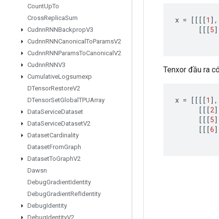
Count
Up
To
Cross
Replica
Sum
x
=
[[[[
1
]
,
[[[
5
]
Cudnn
RNNBackprop
V3
Cudnn
RNNCanonical
To
Params
V2
Cudnn
RNNParams
To
Canonical
V2
Cudnn
RNNV3
Tenxor đầu ra có h
Cumulative
Logsumexp
DTensor
Restore
V2
x
=
[[[[
1
]
,
DTensor
Set
Global
TPUArray
[[[
2
]
Data
Service
Dataset
[[[
5
]
Data
Service
Dataset
V2
[[[
6
]
Dataset
Cardinality
Dataset
From
Graph
Dataset
To
Graph
V2
Dawsn
Debug
Gradient
Identity
Debug
Gradient
Ref
Identity
Debug
Identity
Debug
Identity
V2