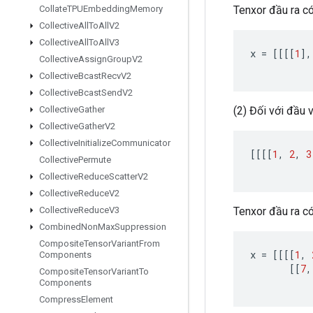
Tenxor đầu ra có h
Collate
TPUEmbedding
Memory
Collective
All
To
All
V2
Collective
All
To
All
V3
x
=
[[[[
1
]
,
Collective
Assign
Group
V2
Collective
Bcast
Recv
V2
Collective
Bcast
Send
V2
(2) Đối với đầu v
Collective
Gather
Collective
Gather
V2
Collective
Initialize
Communicator
[[[[
1
,
2
,
3
Collective
Permute
Collective
Reduce
Scatter
V2
Collective
Reduce
V2
Tenxor đầu ra có h
Collective
Reduce
V3
Combined
Non
Max
Suppression
Composite
Tensor
Variant
From
x
=
[[[[
1
,
Components
[[
7
,
Composite
Tensor
Variant
To
Components
Compress
Element