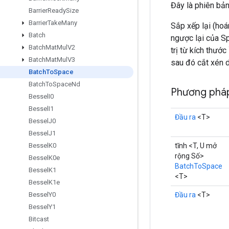
Đây là phiên bả
Barrier
Ready
Size
Barrier
Take
Many
Sắp xếp lại (hoá
Batch
ngược lại của S
Batch
Mat
Mul
V2
trị từ kích thướ
Batch
Mat
Mul
V3
sau đó cắt xén d
Batch
To
Space
Batch
To
Space
Nd
Phương pháp
Bessel
I0
Bessel
I1
Đầu ra
<T>
Bessel
J0
Bessel
J1
tĩnh <T, U mở
Bessel
K0
rộng Số>
Bessel
K0e
BatchToSpace
Bessel
K1
<T>
Bessel
K1e
Đầu ra
<T>
Bessel
Y0
Bessel
Y1
Bitcast