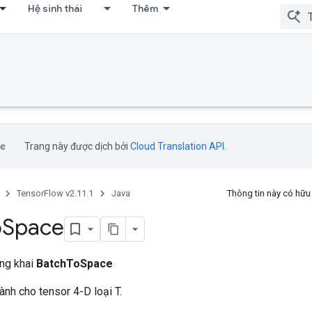
Hệ sinh thái
Thêm
Trang này được dịch bởi
Cloud Translation API
.
TensorFlow v2.11.1
Java
Thông tin này có hữ
o
Space
ông khai
BatchToSpace
nh cho tensor 4-D loại T.