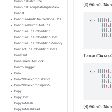
Compute
Batch
Size
(3) Đối với đầu v
Compute
Dedup
Data
Tuple
Mask
Concat
Configure
And
Initialize
Global
TPU
x
=
[[[[
1
]
,
[[[
2
]
Configure
Distributed
TPU
[[[
5
]
Configure
TPUEmbedding
[[[
6
]
Configure
TPUEmbedding
Host
Configure
TPUEmbedding
Memory
Connect
TPUEmbedding
Hosts
Tenxor đầu ra có h
Constant
Consume
Mutex
Lock
Control
Trigger
x
=
[[[[
1
]
,
Conv
[[
5
]
,
Conv2DBackprop
Filter
V2
[[
9
]
,
Conv2DBackprop
Input
V2
[[
13
]
Copy
Copy
Host
Copy
To
Mesh
(4) Đối với đầu v
Copy
To
Mesh
Grad