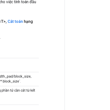
ho việc tính toán đầu
<T>
,
Cắt toán
hạng
.
idth_pad/block_size,
* block_size`.
 phần tử cần cắt từ kết