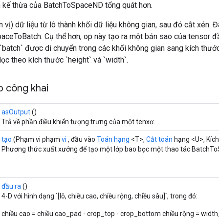
n kế thừa của BatchToSpaceND tổng quát hơn.
n vị) dữ liệu từ lô thành khối dữ liệu không gian, sau đó cắt xén. 
paceToBatch. Cụ thể hơn, op này tạo ra một bản sao của tensor đ
c `batch` được di chuyển trong các khối không gian sang kích thước 
ọc theo kích thước `height` và `width`.
 công khai
asOutput
()
Trả về phần điều khiển tượng trưng của một tenxơ.
tạo
(Phạm vi phạm
vi
, đầu vào
Toán hạng
<T>,
Cắt toán
hạng <U>, Kích
Phương thức xuất xưởng để tạo một lớp bao bọc một thao tác BatchTo
đầu ra
()
4-D với hình dạng `[lô, chiều cao, chiều rộng, chiều sâu]`, trong đó:
chiều cao = chiều cao_pad - crop_top - crop_bottom chiều rộng = width_