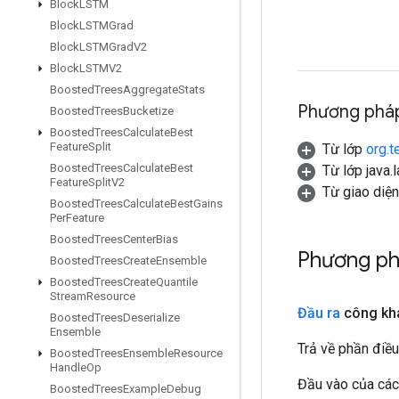
Block
LSTM
Block
LSTMGrad
Block
LSTMGrad
V2
Block
LSTMV2
Boosted
Trees
Aggregate
Stats
Phương pháp
Boosted
Trees
Bucketize
Boosted
Trees
Calculate
Best
Feature
Split
Từ lớp
org.t
Boosted
Trees
Calculate
Best
Từ lớp java.
Feature
Split
V2
Từ giao diệ
Boosted
Trees
Calculate
Best
Gains
Per
Feature
Boosted
Trees
Center
Bias
Phương ph
Boosted
Trees
Create
Ensemble
Boosted
Trees
Create
Quantile
Stream
Resource
Đầu ra
công kh
Boosted
Trees
Deserialize
Ensemble
Trả về phần điều
Boosted
Trees
Ensemble
Resource
Handle
Op
Đầu vào của các
Boosted
Trees
Example
Debug