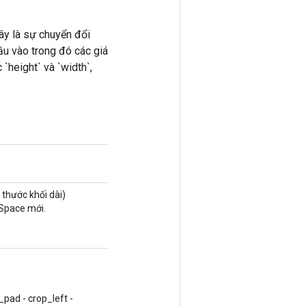
Đây là sự chuyển đổi
ầu vào trong đó các giá
`height` và `width`,
 thước khối dài)
Space mới.
pad - crop_left -