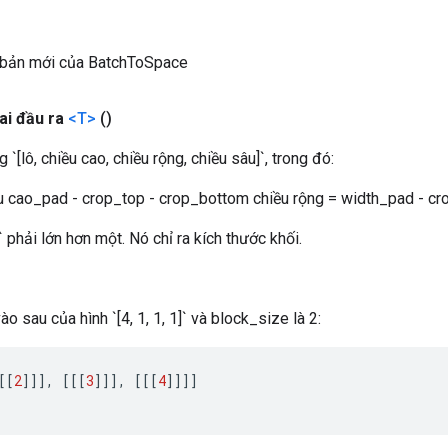
 bản mới của BatchToSpace
ai đầu ra
<T>
()
 `[lô, chiều cao, chiều rộng, chiều sâu]`, trong đó:
u cao_pad - crop_top - crop_bottom chiều rộng = width_pad - cro
` phải lớn hơn một. Nó chỉ ra kích thước khối.
ào sau của hình `[4, 1, 1, 1]` và block_size là 2:
[[
2
]]]
,
[[[
3
]]]
,
[[[
4
]]]]