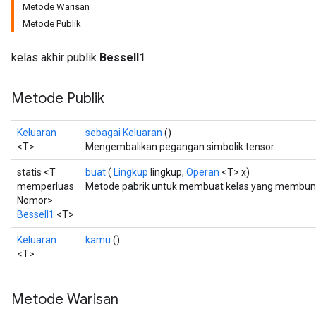
Metode Warisan
Metode Publik
kelas akhir publik
BesselI1
Metode Publik
Keluaran
sebagai Keluaran
()
<T>
Mengembalikan pegangan simbolik tensor.
statis <T
buat
(
Lingkup
lingkup,
Operan
<T> x)
memperluas
Metode pabrik untuk membuat kelas yang membungk
Nomor>
BesselI1
<T>
Keluaran
kamu
()
<T>
t
Metode Warisan