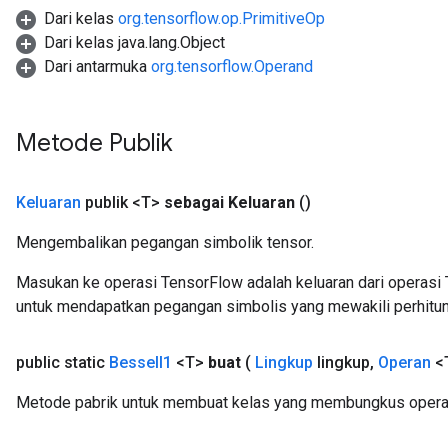
Dari kelas
org.tensorflow.op.PrimitiveOp
Dari kelas java.lang.Object
Dari antarmuka
org.tensorflow.Operand
source
Metode Publik
leOp
Keluaran
publik <T>
sebagai Keluaran
()
Mengembalikan pegangan simbolik tensor.
Masukan ke operasi TensorFlow adalah keluaran dari operasi 
untuk mendapatkan pegangan simbolis yang mewakili perhitun
public static
Bessel
I1
<T>
buat
(
Lingkup
lingkup
,
Operan
<T
Metode pabrik untuk membuat kelas yang membungkus operas