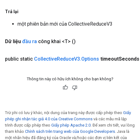
Trả lại
một phiên bản mới của CollectiveReduceV3
Dữ liệu
đầu ra
công khai <T>
()
public static
Collective
Reduce
V3
.
Options
timeout
Seconds
Thông tin này có hữu ích không cho bạn không?
Trừ phi có lưu ý khác, nội dung của trang này được cấp phép theo
Giấy
phép ghi nhận tác giả 4.0 của Creative Commons
và các mẫu mã lập
ryTensorBatch
trình được cấp phép theo
Giấy phép Apache 2.0
. Để xem chi tiết, vui lòng
dTensorBatch
tham khảo
Chính sách trên trang web của Google Developers
. Java là
một nhãn hiệu đã đăng ký của Oracle và/hoặc các đơn vị liên kết của