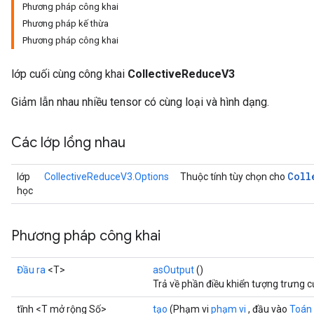
Phương pháp công khai
Phương pháp kế thừa
Phương pháp công khai
lớp cuối cùng công khai
CollectiveReduceV3
Giảm lẫn nhau nhiều tensor có cùng loại và hình dạng.
Các lớp lồng nhau
Coll
lớp
CollectiveReduceV3.Options
Thuộc tính tùy chọn cho
học
Phương pháp công khai
Đầu ra
<T>
asOutput
()
Trả về phần điều khiển tượng trưng 
tĩnh <T mở rộng Số>
tạo
(Phạm vi
phạm vi
, đầu vào
Toán