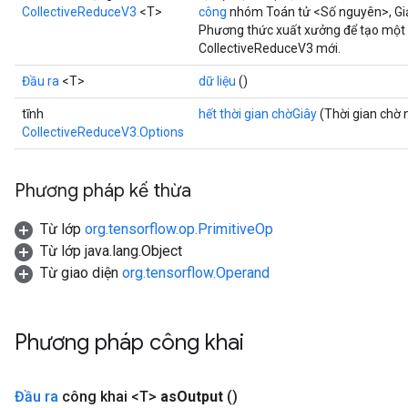
CollectiveReduceV3
<T>
công
nhóm Toán tử <Số nguyên>, Gi
Phương thức xuất xưởng để tạo một 
CollectiveReduceV3 mới.
Đầu ra
<T>
dữ liệu
()
tĩnh
hết thời gian chờGiây
(Thời gian chờ 
CollectiveReduceV3.Options
Phương pháp kế thừa
Từ lớp
org.tensorflow.op.PrimitiveOp
Từ lớp java.lang.Object
Từ giao diện
org.tensorflow.Operand
Phương pháp công khai
Đầu ra
công khai <T>
as
Output
()