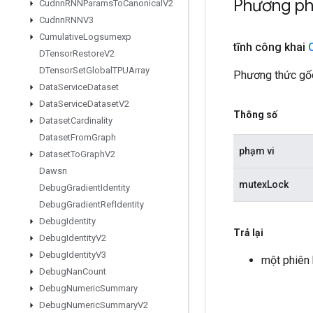
Phương ph
Cudnn
RNNParams
To
Canonical
V2
Cudnn
RNNV3
Cumulative
Logsumexp
tĩnh công khai
DTensor
Restore
V2
DTensor
Set
Global
TPUArray
Phương thức gố
Data
Service
Dataset
Data
Service
Dataset
V2
Thông số
Dataset
Cardinality
Dataset
From
Graph
phạm vi
Dataset
To
Graph
V2
Dawsn
mutexLock
Debug
Gradient
Identity
Debug
Gradient
Ref
Identity
Debug
Identity
Trả lại
Debug
Identity
V2
Debug
Identity
V3
một phiên
Debug
Nan
Count
Debug
Numeric
Summary
Debug
Numeric
Summary
V2