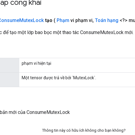
áp công khai
Consume
Mutex
Lock
tạo
(
Phạm
vi phạm vi
,
Toán hạng
<?> mu
c để tạo một lớp bao bọc một thao tác ConsumeMutexLock mới.
phạm vi hiện tại
Một tensor được trả về bởi `MutexLock`.
 bản mới của ConsumeMutexLock
Thông tin này có hữu ích không cho bạn không?