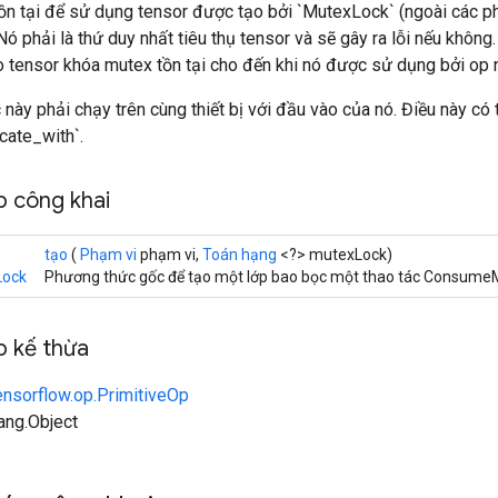
ồn tại để sử dụng tensor được tạo bởi `MutexLock` (ngoài các p
. Nó phải là thứ duy nhất tiêu thụ tensor và sẽ gây ra lỗi nếu khôn
o tensor khóa mutex tồn tại cho đến khi nó được sử dụng bởi op 
 này phải chạy trên cùng thiết bị với đầu vào của nó. Điều này có
cate_with`.
 công khai
tạo
(
Phạm vi
phạm vi,
Toán hạng
<?> mutexLock)
ock
Phương thức gốc để tạo một lớp bao bọc một thao tác Consume
 kế thừa
ensorflow.op.PrimitiveOp
lang.Object