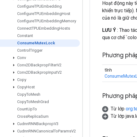
Hoạt động này t
Configure
TPUEmbedding
khiển trực tiếp)
Configure
TPUEmbedding
Host
của nó là giữ ch
Configure
TPUEmbedding
Memory
Connect
TPUEmbedding
Hosts
LƯU Ý
: Thao tác
Constant
qua cơ chế `colo
Consume
Mutex
Lock
Control
Trigger
Phương pháp
Conv
Conv2DBackprop
Filter
V2
tĩnh
Conv2DBackprop
Input
V2
ConsumeMutexL
Copy
Copy
Host
Phương pháp
Copy
To
Mesh
Copy
To
Mesh
Grad
Từ lớp
org.t
Count
Up
To
Từ lớp java.
Cross
Replica
Sum
Cudnn
RNNBackprop
V3
Cudnn
RNNCanonical
To
Params
V2