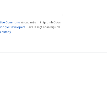
eative Commons
và các mẫu mã lập trình được
 Google Developers
. Java là một nhãn hiệu đã
p numpy
.