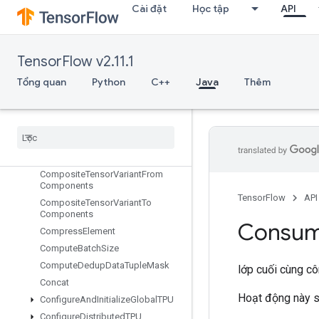
CollectiveBcastRecvV2
Cài đặt
Học tập
API
CollectiveBcastSendV2
CollectiveGather
CollectiveGatherV2
TensorFlow v2.11.1
CollectiveInitializeCommunicator
Tổng quan
Python
C++
Java
Thêm
CollectivePermute
Collective
Reduce
Scatter
V2
Collective
Reduce
V2
Collective
Reduce
V3
Combined
Non
Max
Suppression
Composite
Tensor
Variant
From
Components
TensorFlow
API
Composite
Tensor
Variant
To
Components
Consu
Compress
Element
Compute
Batch
Size
Compute
Dedup
Data
Tuple
Mask
lớp cuối cùng c
Concat
Hoạt động này s
Configure
And
Initialize
Global
TPU
Configure
Distributed
TPU