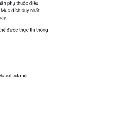
hần phụ thuộc điều
g. Mục đích duy nhất
này.
 thể được thực thi thông
MutexLock mới.