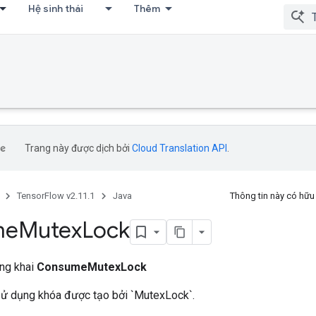
Hệ sinh thái
Thêm
Trang này được dịch bởi
Cloud Translation API
.
TensorFlow v2.11.1
Java
Thông tin này có hữ
me
Mutex
Lock
ông khai
ConsumeMutexLock
ử dụng khóa được tạo bởi `MutexLock`.