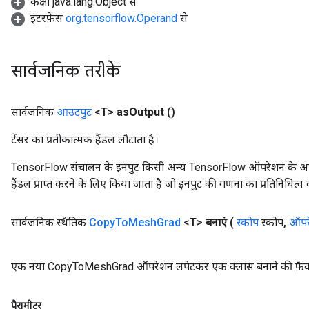
कक्षा java.lang.Object से
इंटरफ़ेस
org.tensorflow.Operand
से
सार्वजनिक तरीके
सार्वजनिक
आउटपुट
<T>
as
Output
()
टेंसर का प्रतीकात्मक हैंडल लौटाता है।
TensorFlow संचालन के इनपुट किसी अन्य TensorFlow ऑपरेशन के आउटप
हैंडल प्राप्त करने के लिए किया जाता है जो इनपुट की गणना का प्रतिनिधित्व 
सार्वजनिक स्थैतिक
Copy
To
Mesh
Grad
<T>
बनाएं
(
स्कोप
स्कोप
,
ऑपरे
एक नया CopyToMeshGrad ऑपरेशन लपेटकर एक क्लास बनाने की फ़ैक्
पैरामीटर