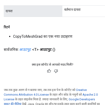
वर्तमान दायरा
दायरा
रिटर्न
CopyToMeshGrad का एक नया उदाहरण
सार्वजनिक
आउटपुट
<T>
आउटपुट
()
ryTensorBatch
dTensorBatch
क्या इस कॉन्टेंट से आपको मदद मिली?
जब तक कुछ अलग से न बताया जाए, तब तक इस पेज के कॉन्टेंट को
Creative
Commons Attribution 4.0 License
के तहत और कोड के नमूनों को
Apache 2.0
License
के तहत लाइसेंस मिला है. ज़्यादा जानकारी के लिए,
Google Developers
साइट की नीतियां
देखें. Java, Oracle का और/या इसके तहत काम करने वाली कंपनियों का