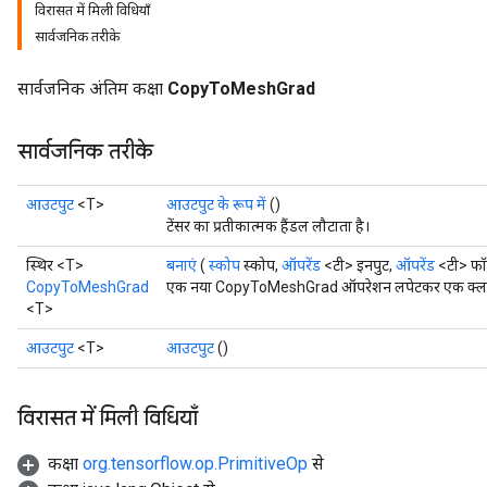
विरासत में मिली विधियाँ
सार्वजनिक तरीके
सार्वजनिक अंतिम कक्षा
CopyToMeshGrad
सार्वजनिक तरीके
आउटपुट
<T>
आउटपुट के रूप में
()
टेंसर का प्रतीकात्मक हैंडल लौटाता है।
स्थिर <T>
बनाएं
(
स्कोप
स्कोप,
ऑपरेंड
<टी> इनपुट,
ऑपरेंड
<टी> फॉर
CopyToMeshGrad
एक नया CopyToMeshGrad ऑपरेशन लपेटकर एक क्लास ब
<T>
आउटपुट
<T>
आउटपुट
()
विरासत में मिली विधियाँ
कक्षा
org.tensorflow.op.PrimitiveOp
से