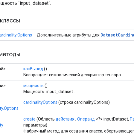
ность `input_dataset`.
классы
Dataset
Cardin
rdinality.Options
Дополнительные атрибуты для
методы
ый>
какВывод
()
Возвращает символический дескриптор тензора.
ый>
мощность
()
Мощность `input_dataset`.
cardinalityOptions
(строка cardinalityOptions)
ty.Options
create
(Область
действия
,
Операнд
<?> inputDataset,
П
ty
параметры)
Фабричный метод для создания класса, обертывающе