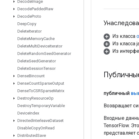
Decode
Image
Decode
Padded
Raw
Decode
Proto
Унаследова
Deep
Copy
Delete
Iterator
Из класса
o
Delete
Memory
Cache
Из класса ja
Delete
Multi
Device
Iterator
Из интерф
Delete
Random
Seed
Generator
Delete
Seed
Generator
Delete
Session
Tensor
Публичны
Dense
Bincount
Dense
Count
Sparse
Output
Dense
To
CSRSparse
Matrix
публичный
вы
Destroy
Resource
Op
Возвращает си
Destroy
Temporary
Variable
Device
Index
Входные данны
Directed
Interleave
Dataset
TensorFlow. Эт
Disable
Copy
On
Read
представляет 
Distributed
Save