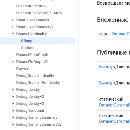
Возвращает мощ
DTensor
Restore
V2
DTensor
Set
Global
TPUArray
Вложенные 
Data
Service
Dataset
Data
Service
Dataset
V2
сорт
DatasetCa
Dataset
Cardinality
Обзор
Options
Публичные 
Dataset
From
Graph
Dataset
To
Graph
V2
Вывод
<Длинн
Dawsn
Debug
Gradient
Identity
Debug
Gradient
Ref
Identity
Вывод
<Длинн
Debug
Identity
Debug
Identity
V2
статический
Debug
Identity
V3
DatasetCardinali
Debug
Nan
Count
статический
Debug
Numeric
Summary
DatasetCardinali
Debug
Numeric
Summary
V2