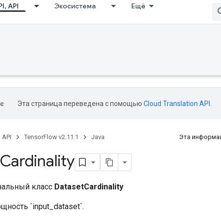
I, API
Экосистема
Ещё
Эта страница переведена с помощью
Cloud Translation API
.
, API
TensorFlow v2.11.1
Java
Эта информац
Cardinality
нальный класс
DatasetCardinality
ность `input_dataset`.