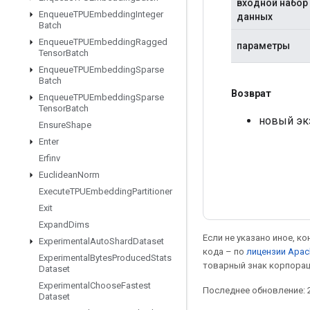
входной набор
Enqueue
TPUEmbedding
Integer
данных
Batch
Enqueue
TPUEmbedding
Ragged
параметры
Tensor
Batch
Enqueue
TPUEmbedding
Sparse
Batch
Возврат
Enqueue
TPUEmbedding
Sparse
Tensor
Batch
новый экз
Ensure
Shape
Enter
Erfinv
Euclidean
Norm
Execute
TPUEmbedding
Partitioner
Exit
Expand
Dims
Если не указано иное, к
Experimental
Auto
Shard
Dataset
кода – по
лицензии Apac
Experimental
Bytes
Produced
Stats
товарный знак корпорац
Dataset
Experimental
Choose
Fastest
Последнее обновление: 2
Dataset