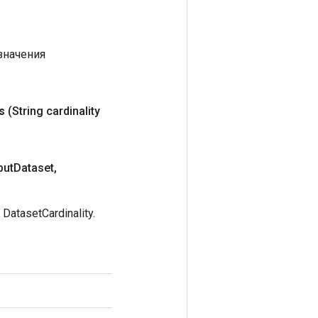
значения
s
(String cardinality
put
Dataset
,
tasetCardinality.