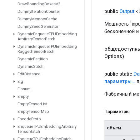
Draw
Bounding
Boxes
V2
public
Output
<
Dummy
Iteration
Counter
Dummy
Memory
Cache
Мощность `inp
Dummy
Seed
Generator
бесконечной и
Dynamic
Enqueue
TPUEmbedding
Arbitrary
Tensor
Batch
Dynamic
Enqueue
TPUEmbedding
общедоступны
Ragged
Tensor
Batch
Options)
Dynamic
Partition
Dynamic
Stitch
public static
Da
Edit
Distance
параметры
.
.
.
п
Eig
Einsum
Фабричный мет
Empty
Empty
Tensor
List
Параметры
Empty
Tensor
Map
Encode
Proto
Enqueue
TPUEmbedding
Arbitrary
объем
Tensor
Batch
Enqueue
TPUEmbedding
Batch