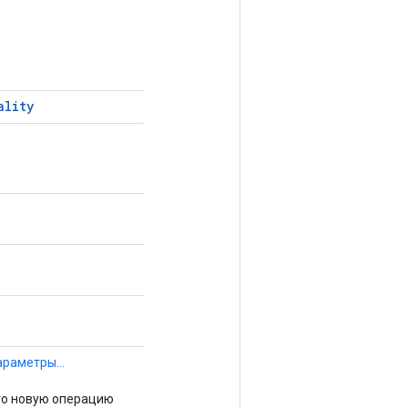
ality
араметры...
го новую операцию