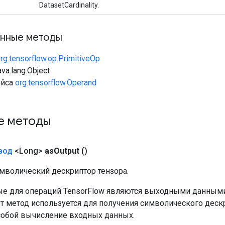
DatasetCardinality.
нные методы
rg.tensorflow.op.PrimitiveOp
va.lang.Object
ейса
org.tensorflow.Operand
е методы
вод
<Long>
as
Output
()
мволический дескриптор тензора.
е для операций TensorFlow являются выходными данными
от метод используется для получения символического деск
собой вычисление входных данных.