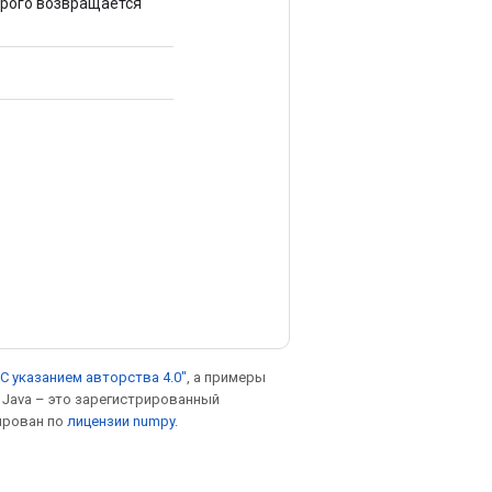
орого возвращается
С указанием авторства 4.0"
, а примеры
. Java – это зарегистрированный
ирован по
лицензии numpy
.