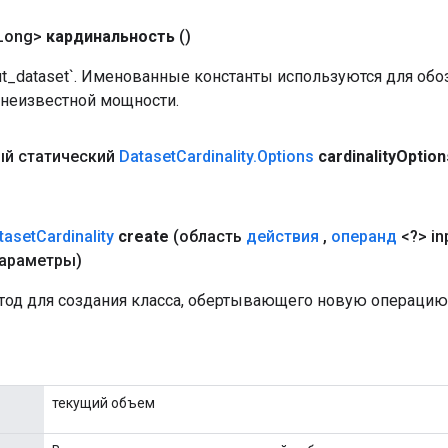
Long>
кардинальность
()
ut_dataset`. Именованные константы используются для обо
 неизвестной мощности.
й статический
Dataset
Cardinality
.
Options
cardinality
Option
taset
Cardinality
create
(область
действия
,
операнд
<?> in
араметры)
од для создания класса, обертывающего новую операцию Da
текущий объем