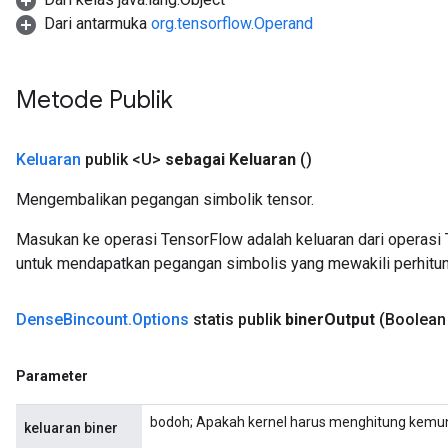
Dari antarmuka
org.tensorflow.Operand
Metode Publik
Keluaran
publik <U>
sebagai Keluaran
()
Mengembalikan pegangan simbolik tensor.
Masukan ke operasi TensorFlow adalah keluaran dari operasi 
untuk mendapatkan pegangan simbolis yang mewakili perhitun
Dense
Bincount
.
Options
statis publik
biner
Output
(Boolean
Parameter
bodoh; Apakah kernel harus menghitung kemu
keluaran biner