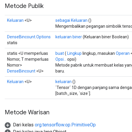
Metode Publik
Keluaran
<U>
sebagai Keluaran
()
Mengembalikan pegangan simbolik tenso
DenseBincount.Options
keluaran biner
(Keluaran biner Boolean)
statis
rBatch
statis <U memperluas
buat
(
Lingkup
lingkup, masukan
Operan
<
Nomor, T memperluas
Opsi...
opsi)
Nomor>
Metode pabrik untuk membuat kelas ya
Batch
DenseBincount
<U>
baru.
atch
Keluaran
<U>
keluaran
()
`Tensor` 1D dengan panjang sama dengan
[batch_size, `size`].
Metode Warisan
Dari kelas
org.tensorflow.op.PrimitiveOp
Dari kelas java.lang.Object