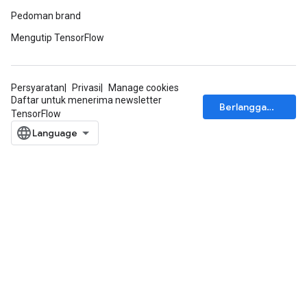
Pedoman brand
Mengutip TensorFlow
Persyaratan
Privasi
Manage cookies
Daftar untuk menerima newsletter
Berlangganan
TensorFlow
rs
mParameters
rs
Parameters