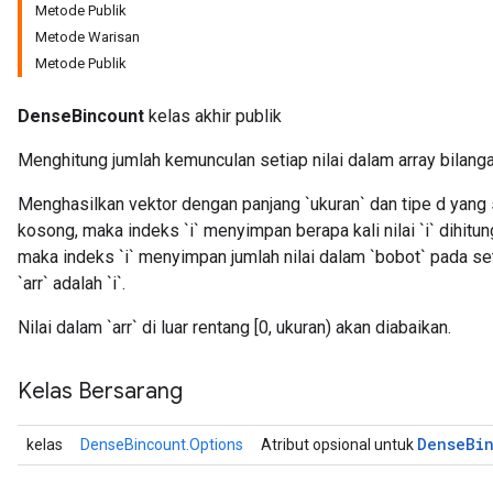
Metode Publik
Metode Warisan
Metode Publik
DenseBincount
kelas akhir publik
Menghitung jumlah kemunculan setiap nilai dalam array bilanga
Menghasilkan vektor dengan panjang `ukuran` dan tipe d yang 
kosong, maka indeks `i` menyimpan berapa kali nilai `i` dihitun
maka indeks `i` menyimpan jumlah nilai dalam `bobot` pada set
`arr` adalah `i`.
Nilai dalam `arr` di luar rentang [0, ukuran) akan diabaikan.
ryTensorBatch
Kelas Bersarang
dTensorBatch
Dense
Bi
kelas
DenseBincount.Options
Atribut opsional untuk