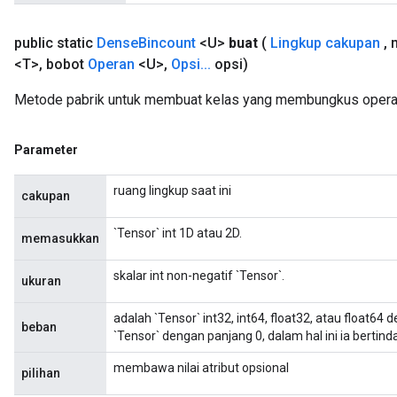
public static
Dense
Bincount
<U>
buat
(
Lingkup cakupan
,
m
<T>
,
bobot
Operan
<U>
,
Opsi
.
.
.
opsi)
Metode pabrik untuk membuat kelas yang membungkus operas
Parameter
ruang lingkup saat ini
cakupan
`Tensor` int 1D atau 2D.
memasukkan
skalar int non-negatif `Tensor`.
ukuran
adalah `Tensor` int32, int64, float32, atau float6
beban
`Tensor` dengan panjang 0, dalam hal ini ia berti
membawa nilai atribut opsional
pilihan