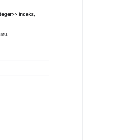
teger>> indeks
,
aru.