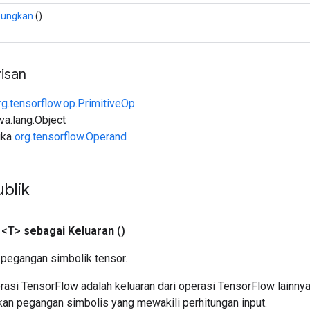
bungkan
()
isan
rg.tensorflow.op.PrimitiveOp
ava.lang.Object
uka
org.tensorflow.Operand
blik
 <T>
sebagai Keluaran
()
pegangan simbolik tensor.
asi TensorFlow adalah keluaran dari operasi TensorFlow lainnya
an pegangan simbolis yang mewakili perhitungan input.