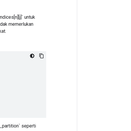
ndices[n][j]` untuk
 tidak memerlukan
kat.
partition` seperti