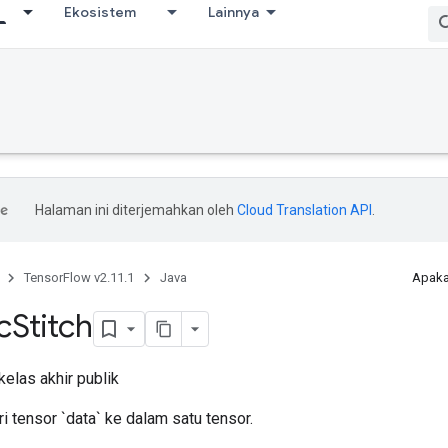
Ekosistem
Lainnya
Halaman ini diterjemahkan oleh
Cloud Translation API
.
TensorFlow v2.11.1
Java
Apaka
c
Stitch
kelas akhir publik
ri tensor `data` ke dalam satu tensor.