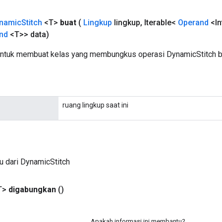
namic
Stitch
<T>
buat
(
Lingkup
lingkup
,
Iterable<
Operand
<In
nd
<T>> data)
untuk membuat kelas yang membungkus operasi DynamicStitch b
ruang lingkup saat ini
u dari DynamicStitch
T>
digabungkan
()
Apakah informasi ini membantu?