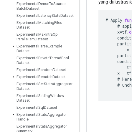
yang diilustrasi
Experimental
Dense
To
Sparse
Batch
Dataset
Experimental
Latency
Stats
Dataset
#
Apply
fun
Experimental
Matching
Files
#
appl
Dataset
x
=
tf
.
c
Experimental
Max
Intra
Op
condit
Parallelism
Dataset
partit
Experimental
Parse
Example
x
,
Dataset
partit
Experimental
Private
Thread
Pool
condit
Dataset
tf
Experimental
Random
Dataset
x
=
tf
Experimental
Rebatch
Dataset
#
Here
Experimental
Set
Stats
Aggregator
#
unch
Dataset
Experimental
Sliding
Window
Dataset
Experimental
Sql
Dataset
Experimental
Stats
Aggregator
Handle
Experimental
Stats
Aggregator
Summary