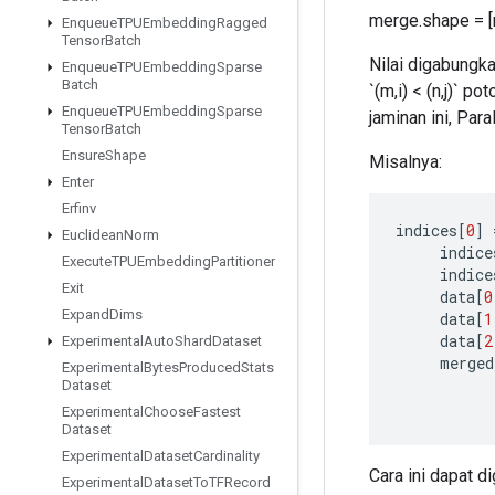
merge.shape = [
Enqueue
TPUEmbedding
Ragged
Tensor
Batch
Nilai digabungkan
Enqueue
TPUEmbedding
Sparse
Batch
`(m,i) < (n,j)` 
Enqueue
TPUEmbedding
Sparse
jaminan ini, Par
Tensor
Batch
Ensure
Shape
Misalnya:
Enter
Erfinv
indices
[
0
]
Euclidean
Norm
indice
Execute
TPUEmbedding
Partitioner
indice
Exit
data
[
0
Expand
Dims
data
[
1
data
[
2
Experimental
Auto
Shard
Dataset
merged
Experimental
Bytes
Produced
Stats
Dataset
Experimental
Choose
Fastest
Dataset
Experimental
Dataset
Cardinality
Cara ini dapat d
Experimental
Dataset
To
TFRecord