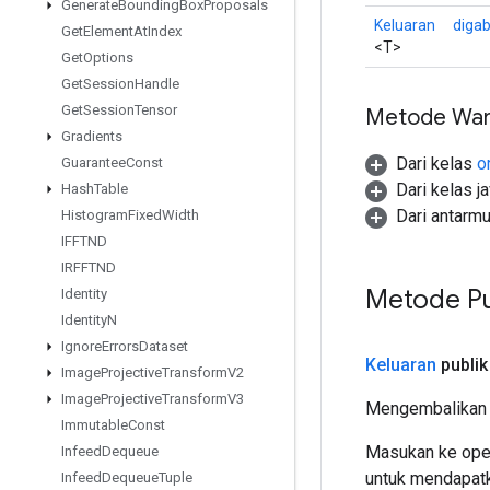
Generate
Bounding
Box
Proposals
Keluaran
diga
Get
Element
At
Index
<T>
Get
Options
Get
Session
Handle
Get
Session
Tensor
Metode War
Gradients
Dari kelas
o
Guarantee
Const
Dari kelas j
Hash
Table
Dari antarm
Histogram
Fixed
Width
IFFTND
IRFFTND
Metode Pu
Identity
Identity
N
Ignore
Errors
Dataset
Keluaran
publik
Image
Projective
Transform
V2
Image
Projective
Transform
V3
Mengembalikan 
Immutable
Const
Masukan ke oper
Infeed
Dequeue
untuk mendapatk
Infeed
Dequeue
Tuple