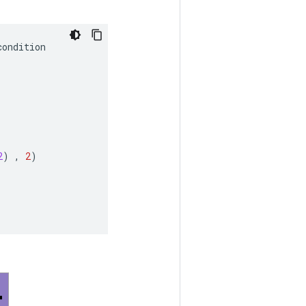
condition
2
)
,
2
)