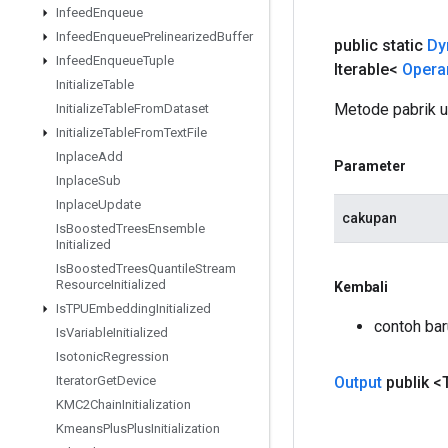
Infeed
Enqueue
Infeed
Enqueue
Prelinearized
Buffer
public static
Dy
Infeed
Enqueue
Tuple
Iterable<
Opera
Initialize
Table
Metode pabrik 
Initialize
Table
From
Dataset
Initialize
Table
From
Text
File
Inplace
Add
Parameter
Inplace
Sub
Inplace
Update
cakupan
Is
Boosted
Trees
Ensemble
Initialized
Is
Boosted
Trees
Quantile
Stream
Resource
Initialized
Kembali
Is
TPUEmbedding
Initialized
contoh bar
Is
Variable
Initialized
Isotonic
Regression
Iterator
Get
Device
Output
publik <
KMC2Chain
Initialization
Kmeans
Plus
Plus
Initialization