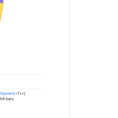
Operand
<T>>)
ch baru.