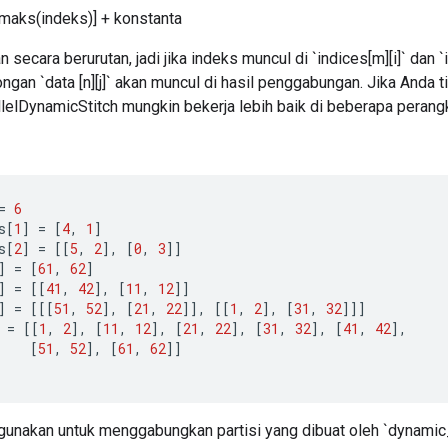
maks(indeks)] + konstanta
 secara berurutan, jadi jika indeks muncul di `indices[m][i]` dan `i
potongan `data [n][j]` akan muncul di hasil penggabungan. Jika Anda
allelDynamicStitch mungkin bekerja lebih baik di beberapa perang
=
6
s
[
1
]
=
[
4
,
1
]
s
[
2
]
=
[[
5
,
2
]
,
[
0
,
3
]]
]
=
[
61
,
62
]
]
=
[[
41
,
42
]
,
[
11
,
12
]]
]
=
[[[
51
,
52
]
,
[
21
,
22
]]
,
[[
1
,
2
]
,
[
31
,
32
]]]
=
[[
1
,
2
]
,
[
11
,
12
]
,
[
21
,
22
]
,
[
31
,
32
]
,
[
41
,
42
]
,
[
51
,
52
]
,
[
61
,
62
]]
igunakan untuk menggabungkan partisi yang dibuat oleh `dynamic_