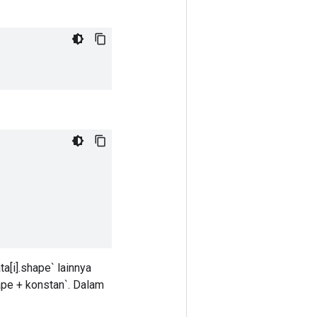
ta[i].shape` lainnya
hape + konstan`. Dalam