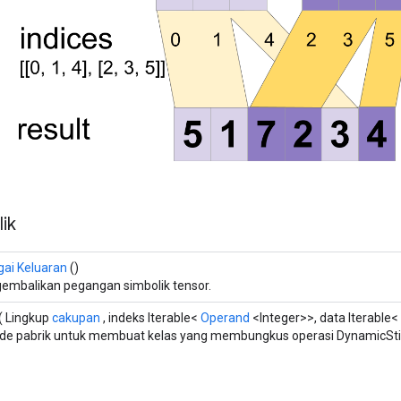
ik
gai Keluaran
()
embalikan pegangan simbolik tensor.
( Lingkup
cakupan
, indeks Iterable<
Operand
<Integer>>, data Iterable<
de pabrik untuk membuat kelas yang membungkus operasi DynamicStit