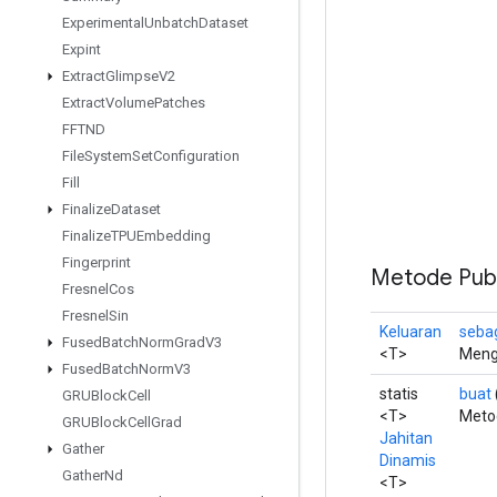
Experimental
Unbatch
Dataset
Expint
Extract
Glimpse
V2
Extract
Volume
Patches
FFTND
File
System
Set
Configuration
Fill
Finalize
Dataset
Finalize
TPUEmbedding
Fingerprint
Metode Publ
Fresnel
Cos
Fresnel
Sin
Keluaran
seba
Fused
Batch
Norm
Grad
V3
<T>
Meng
Fused
Batch
Norm
V3
statis
buat
GRUBlock
Cell
<T>
Meto
GRUBlock
Cell
Grad
Jahitan
Gather
Dinamis
Gather
Nd
<T>