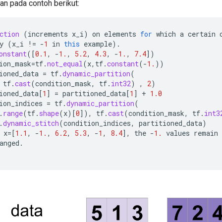
kan pada contoh berikut:
ction
(
increments
x_i
)
on
elements
for
which
a
certain
y
(
x_i
!=
-
1
in
this
example
).
onstant
(
[
0.1
,
-
1.
,
5.2
,
4.3
,
-
1.
,
7.4
]
)
ion_mask
=
tf
.
not_equal
(
x
,
tf
.
constant
(
-
1.
))
ioned_data
=
tf
.
dynamic_partition
(
tf
.
cast
(
condition_mask
,
tf
.
int32
)
,
2
)
ioned_data
[
1
]
=
partitioned_data
[
1
]
+
1.0
ion_indices
=
tf
.
dynamic_partition
(
.
range
(
tf
.
shape
(
x
)
[
0
]
),
tf
.
cast
(
condition_mask
,
tf
.
int3
.
dynamic_stitch
(
condition_indices
,
partitioned_data
)
x
=[
1.1
,
-
1.
,
6.2
,
5.3
,
-
1
,
8.4
]
,
the
-
1.
values
remain
anged
.