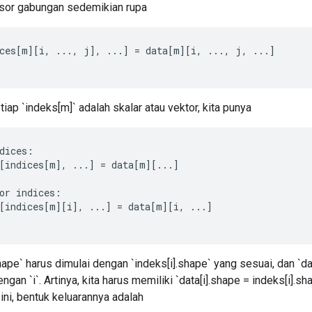
or gabungan sedemikian rupa
ces
[
m
][
i
,
...,
j
]
,
...
]
=
data
[
m
][
i
,
...,
j
,
...
]
tiap `indeks[m]` adalah skalar atau vektor, kita punya
dices
:
[
indices
[
m
]
,
...
]
=
data
[
m
][
...
]
or
indices
:
[
indices
[
m
][
i
]
,
...
]
=
data
[
m
][
i
,
...
]
shape` harus dimulai dengan `indeks[i].shape` yang sesuai, dan `da
ngan `i`. Artinya, kita harus memiliki `data[i].shape = indeks[i].s
 ini, bentuk keluarannya adalah