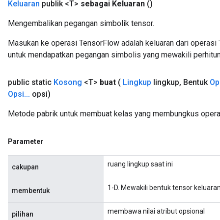
Keluaran
publik <T>
sebagai Keluaran
()
Mengembalikan pegangan simbolik tensor.
Masukan ke operasi TensorFlow adalah keluaran dari operasi 
untuk mendapatkan pegangan simbolis yang mewakili perhitun
public static
Kosong
<T>
buat
(
Lingkup
lingkup
,
Bentuk
Op
Opsi
.
.
.
opsi)
Metode pabrik untuk membuat kelas yang membungkus opera
Parameter
ruang lingkup saat ini
cakupan
1-D. Mewakili bentuk tensor keluaran
membentuk
membawa nilai atribut opsional
pilihan