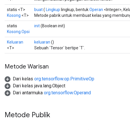
statis <T>
buat
(
Lingkup
lingkup, bentuk
Operan
<Integer>, Ke
Kosong
<T>
Metode pabrik untuk membuat kelas yang membung
statis
init
(Boolean init)
Kosong.Opsi
Keluaran
keluaran
()
<T>
Sebuah `Tensor` bertipe `T`.
Metode Warisan
Dari kelas
org.tensorflow.op.PrimitiveOp
Dari kelas java.lang.Object
Dari antarmuka
org.tensorflow.Operand
Metode Publik