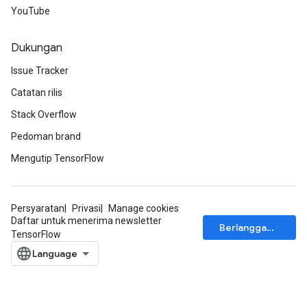
YouTube
Dukungan
Issue Tracker
Catatan rilis
Stack Overflow
Pedoman brand
Mengutip TensorFlow
rs
Persyaratan
Privasi
Manage cookies
Daftar untuk menerima newsletter
mParameters
Berlangganan
TensorFlow
rs
Parameters
rParameters
Parameters