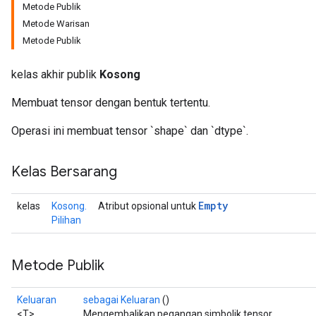
Metode Publik
Metode Warisan
Metode Publik
kelas akhir publik
Kosong
rBatch
Membuat tensor dengan bentuk tertentu.
Operasi ini membuat tensor `shape` dan `dtype`.
Batch
Kelas Bersarang
atch
Empty
kelas
Kosong.
Atribut opsional untuk
Pilihan
Metode Publik
Keluaran
sebagai Keluaran
()
<T>
Mengembalikan pegangan simbolik tensor.