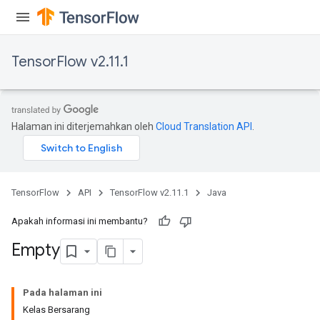
TensorFlow v2.11.1
Halaman ini diterjemahkan oleh
Cloud Translation API
.
ryTensorBatch
TensorFlow
API
TensorFlow v2.11.1
Java
dTensorBatch
Apakah informasi ini membantu?
Empty
Pada halaman ini
Kelas Bersarang