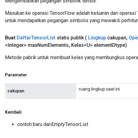
Mengembalikan pegangan simbolik tensor.
Masukan ke operasi TensorFlow adalah keluaran dari operasi 
untuk mendapatkan pegangan simbolis yang mewakili perhitun
Buat
Daftar
Tensor
List
statis publik
(
Lingkup
cakupan
,
Ope
<Integer> max
Num
Elements
,
Kelas<U> element
Dtype)
Metode pabrik untuk membuat kelas yang membungkus operas
Parameter
ruang lingkup saat ini
cakupan
Kembali
contoh baru dariEmptyTensorList