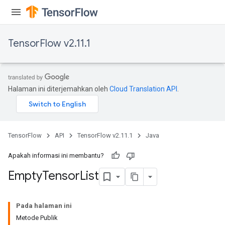
TensorFlow v2.11.1
Halaman ini diterjemahkan oleh
Cloud Translation API
.
ryTensorBatch
TensorFlow
API
TensorFlow v2.11.1
Java
dTensorBatch
Apakah informasi ini membantu?
Empty
Tensor
List
Pada halaman ini
Metode Publik