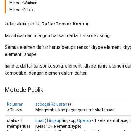
Metode Warisan
Metode Publik
rBatch
kelas akhir publik
DaftarTensor Kosong
Membuat dan mengembalikan daftar tensor kosong.
Batch
Semua elemen daftar harus berupa tensor dtype element_dty
element_shape.
atch
handle: daftar tensor kosong. element_dtype: jenis elemen da
kompatibel dengan elemen dalam daftar.
Metode Publik
Keluaran
sebagai Keluaran
()
<Objek>
Mengembalikan pegangan simbolik tensor.
statis <T
buat
(
Lingkup
lingkup,
Operan
<T> elementShape,
memperluas
Kelas<U> elementDtype)