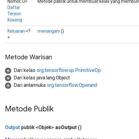
Nomor, U>
Metode pabrik untuk membuat kelas yang membungk
Daftar
Tensor
Kosong
Keluaran
<?
menangani
()
>
Metode Warisan
Dari kelas
org.tensorflow.op.PrimitiveOp
Dari kelas java.lang.Object
Dari antarmuka
org.tensorflow.Operand
Metode Publik
Output
publik <Objek>
as
Output
()