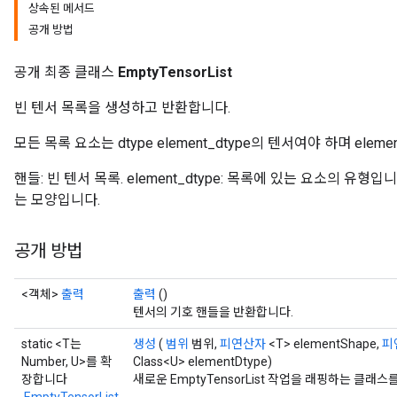
상속된 메서드
공개 방법
rBatch
공개 최종 클래스
EmptyTensorList
빈 텐서 목록을 생성하고 반환합니다.
Batch
모든 목록 요소는 dtype element_dtype의 텐서여야 하며 ele
atch
핸들: 빈 텐서 목록. element_dtype: 목록에 있는 요소의 유형입니
는 모양입니다.
공개 방법
<객체>
출력
출력
()
텐서의 기호 핸들을 반환합니다.
static <T는
생성
(
범위
범위,
피연산자
<T> elementShape,
피
Number, U>를 확
Class<U> elementDtype)
장합니다
새로운 EmptyTensorList 작업을 래핑하는 클