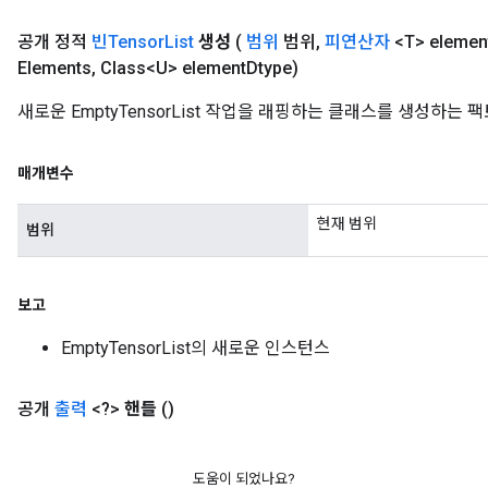
공개 정적
빈Tensor
List
생성
(
범위
범위
,
피연산자
<T> elemen
Elements
,
Class<U> element
Dtype)
새로운 EmptyTensorList 작업을 래핑하는 클래스를 생성하는
매개변수
현재 범위
범위
보고
EmptyTensorList의 새로운 인스턴스
공개
출력
<?>
핸들
()
도움이 되었나요?