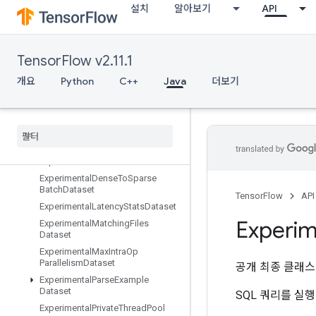
EuclideanNorm
설치
알아보기
API
ExecuteTPUEmbeddingPartitioner
Exit
ExpandDims
TensorFlow v2.11.1
ExperimentalAutoShardDataset
개요
Python
C++
Java
더보기
Experimental
Bytes
Produced
Stats
Dataset
Experimental
Choose
Fastest
Dataset
Experimental
Dataset
Cardinality
Experimental
Dataset
To
TFRecord
Experimental
Dense
To
Sparse
Batch
Dataset
TensorFlow
API
Experimental
Latency
Stats
Dataset
Experim
Experimental
Matching
Files
Dataset
Experimental
Max
Intra
Op
Parallelism
Dataset
공개 최종 클래
Experimental
Parse
Example
Dataset
SQL 쿼리를 실
Experimental
Private
Thread
Pool