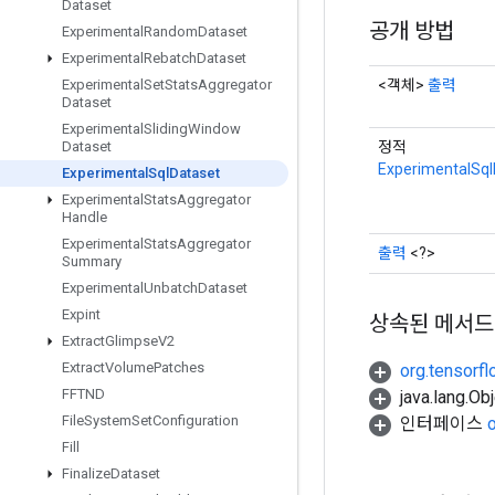
Dataset
공개 방법
Experimental
Random
Dataset
Experimental
Rebatch
Dataset
<객체>
출력
Experimental
Set
Stats
Aggregator
Dataset
Experimental
Sliding
Window
정적
Dataset
ExperimentalSql
Experimental
Sql
Dataset
Experimental
Stats
Aggregator
Handle
Experimental
Stats
Aggregator
출력
<?>
Summary
Experimental
Unbatch
Dataset
Expint
상속된 메서드
Extract
Glimpse
V2
Extract
Volume
Patches
org.tensorfl
FFTND
java.lang.
File
System
Set
Configuration
인터페이스
Fill
Finalize
Dataset