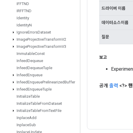
IFFTND
드라이버 이름
IRFFTND
Identity
데이터소스이름
Identity
N
Ignore
Errors
Dataset
질문
Image
Projective
Transform
V2
Image
Projective
Transform
V3
Immutable
Const
보고
Infeed
Dequeue
Infeed
Dequeue
Tuple
Experime
Infeed
Enqueue
Infeed
Enqueue
Prelinearized
Buffer
공개
출력
<?>
핸
Infeed
Enqueue
Tuple
Initialize
Table
Initialize
Table
From
Dataset
Initialize
Table
From
Text
File
Inplace
Add
Inplace
Sub
Inplace
Update