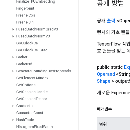
공개 방법
Finalize
TPUEmbedding
Fingerprint
Fresnel
Cos
공개
출력
<Obje
Fresnel
Sin
Fused
Batch
Norm
Grad
V3
텐서의 기호 핸들
Fused
Batch
Norm
V3
GRUBlock
Cell
TensorFlow
GRUBlock
Cell
Grad
호 핸들을 얻는 
Gather
Gather
Nd
public static
Ex
Generate
Bounding
Box
Proposals
Operand
<Strin
Get
Element
At
Index
Shape
> output
Get
Options
Get
Session
Handle
새로운 Experi
Get
Session
Tensor
Gradients
매개변수
Guarantee
Const
Hash
Table
범위
Histogram
Fixed
Width