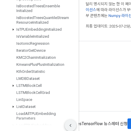
달리 명시되지 않는 한 이 
Is
Boosted
Trees
Ensemble
이선스
에 따라 라이선스가 
Initialized
부 콘텐츠에는
Numpy 라이
Is
Boosted
Trees
Quantile
Stream
Resource
Initialized
최종 업데이트: 2025-07-25(
Is
TPUEmbedding
Initialized
Is
Variable
Initialized
Isotonic
Regression
Iterator
Get
Device
최신 소식 확인하기
KMC2Chain
Initialization
블로그
Kmeans
Plus
Plus
Initialization
포럼
Kth
Order
Statistic
LMDBDataset
GitHub
LSTMBlock
Cell
Twitter
LSTMBlock
Cell
Grad
YouTube
Lin
Space
List
Dataset
Load
All
TPUEmbedding
Parameters
약관
개인정보처리방침
Manage cookies
TensorFlow 뉴스레터 신청
Load
TPUEmbedding
ADAMParameters