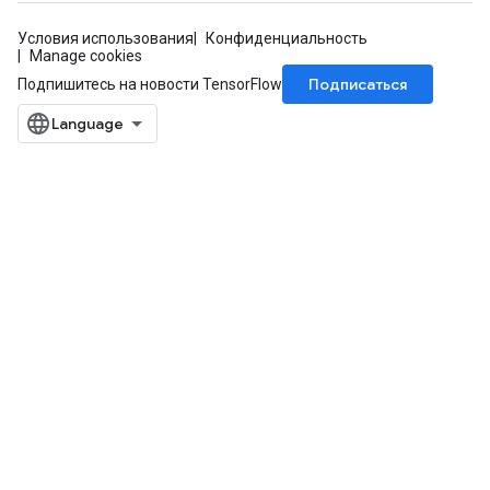
Условия использования
Конфиденциальность
Manage cookies
Подписаться
Подпишитесь на новости TensorFlow
ize
Requantize
ize
AndReluAndRequantize
u
uAndRequantize
AndRelu
AndReluAndRequantize