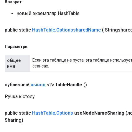
Возврат
новый экземпляр HashTable
public static
Hash
Table
.
Optionsshared
Name
(
Stringshare
Параметры
Если эта таблица не пуста, эта таблица использу
общее
сеансах.
имя
публичный
вывод
<?>
table
Handle
()
Ручка к столу.
public static
Hash
Table
.
Options
use
Node
Name
Sharing
(л
Sharing)