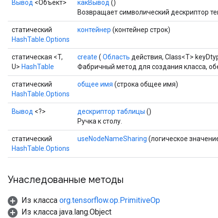
Вывод
<Объект>
какВывод
()
Возвращает символический дескриптор те
статический
контейнер
(контейнер строк)
HashTable.Options
статическая <T,
create
(
Область
действия, Class<T> keyDtyp
U>
HashTable
Фабричный метод для создания класса, о
статический
общее имя
(строка общее имя)
HashTable.Options
Вывод
<?>
дескриптор таблицы
()
Ручка к столу.
статический
useNodeNameSharing
(логическое значени
HashTable.Options
Унаследованные методы
Из класса
org.tensorflow.op.PrimitiveOp
Из класса java.lang.Object