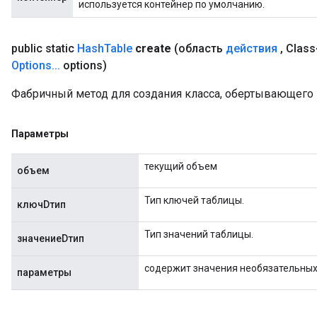
используется контейнер по умолчанию.
public static
Hash
Table
create
(область
действия
,
Class
Options
.
.
.
options)
Фабричный метод для создания класса, обертывающего 
Параметры
текущий объем
объем
Тип ключей таблицы.
ключDтип
Тип значений таблицы.
значениеDтип
содержит значения необязательных
параметры