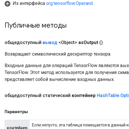
Из интерфейса
org.tensorflow.Operand
rs
Публичные методы
mParameters
rs
Parameters
общедоступный
вывод
<Object>
as
Output
()
rParameters
Возвращает символический дескриптор тензора.
Parameters
Входные данные для операций TensorFlow являются вы
ters
TensorFlow. Этот метод используется для получения сим
arameters
представляет собой вычисление входных данных.
meters
rs
tDescentParameters
общедоступный статический
контейнер
Hash
Table
.
Opt
Параметры
Если непусто, эта таблица помещается в данный к
контейнер