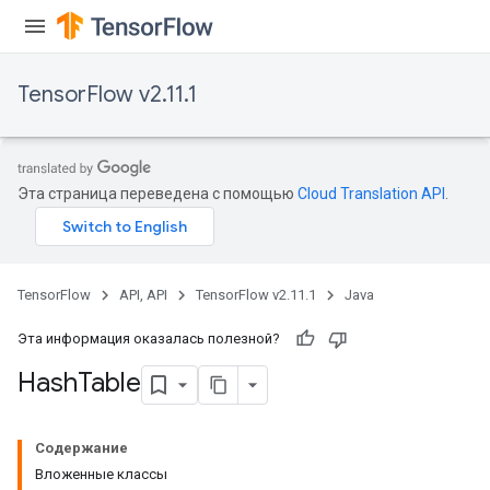
TensorFlow v2.11.1
Эта страница переведена с помощью
Cloud Translation API
.
TensorFlow
API, API
TensorFlow v2.11.1
Java
Эта информация оказалась полезной?
Hash
Table
Содержание
Вложенные классы