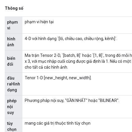
Thông số
phạm vi hiện tại
phạm
vi
4-D với hình dạng `[lô, chiều cao, chiều rộng, kênh]`.
hình
ảnh
Ma trận Tensor 2-D, `[batch, 8]` hoặc `[1, 8]`, trong đó mỗ
biến
x 3, với mục nhập cuối cùng được giả định là 1. Nếu có mộ
đổi
cho tất cả các hình ảnh.
Tenor 1-D [new_height, new_width].
đầu
raHình
dạng
Phương pháp nội suy, "GẦN NHẤT" hoặc "BILINEAR".
phép
nội
suy
mang các giá trị thuộc tính tùy chọn
tùy
chọn