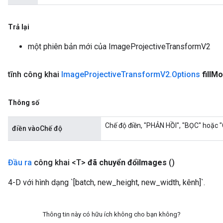
Trả lại
một phiên bản mới của ImageProjectiveTransformV2
tĩnh công khai
Image
Projective
Transform
V2
.
Options
fill
Mo
Thông số
Chế độ điền, "PHẢN HỒI", "BỌC" hoặc
điền vàoChế độ
Đầu ra
công khai <T>
đã chuyển đổi
Images
()
4-D với hình dạng `[batch, new_height, new_width, kênh]`.
Thông tin này có hữu ích không cho bạn không?