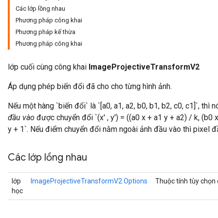
Các lớp lồng nhau
Phương pháp công khai
Phương pháp kế thừa
Phương pháp công khai
lớp cuối cùng công khai
ImageProjectiveTransformV2
Áp dụng phép biến đổi đã cho cho từng hình ảnh.
Nếu một hàng `biến đổi` là `[a0, a1, a2, b0, b1, b2, c0, c1]`, thì
đầu vào
được chuyển đổi `(x' , y') = ((a0 x + a1 y + a2) / k, (b0 
y + 1`. Nếu điểm chuyển đổi nằm ngoài ảnh đầu vào thì pixel đ
Các lớp lồng nhau
lớp
ImageProjectiveTransformV2.Options
Thuộc tính tùy chọn
học