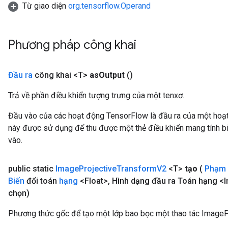
Từ giao diện
org.tensorflow.Operand
rParameters
Parameters
ters
Phương pháp công khai
arameters
meters
rs
Đầu ra
công khai <T>
as
Output
()
tDescentParameters
Trả về phần điều khiển tượng trưng của một tenxơ.
Đầu vào của các hoạt động TensorFlow là đầu ra của một ho
này được sử dụng để thu được một thẻ điều khiển mang tính bi
vào.
public static
Image
Projective
Transform
V2
<T>
tạo
(
Phạm 
Biến
đổi toán
hạng
<Float>
,
Hình dạng đầu ra Toán hạng <I
chọn)
Phương thức gốc để tạo một lớp bao bọc một thao tác ImageP