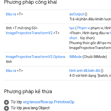
Phương pháp công khai
Đầu ra
<T>
asOutput
()
Trả về phần điều khiển tượ
tĩnh <T mở rộng Số>
tạo
(
Phạm vi
phạm vi, Hìn
ImageProjectiveTransformV2
<T>
<Float>, Hình dạng đầu ra
chọn...
tùy chọn)
Phương thức gốc để tạo mộ
ImageProjectiveTransfor
ImageProjectiveTransformV2.Options
fillMode
(Chuỗi fillMode)
tĩnh
Đầu ra
<T>
hình ảnh đã biến đổi
()
4-D với hình dạng `[batch,
rs
Phương pháp kế thừa
mParameters
rs
Từ lớp
org.tensorflow.op.PrimitiveOp
Parameters
Từ lớp java.lang.Object