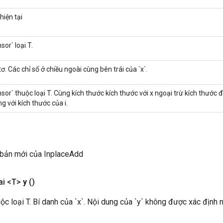
hiện tại
sor` loại T.
ơ. Các chỉ số ở chiều ngoài cùng bên trái của `x`.
sor` thuộc loại T. Cùng kích thước kích thước với x ngoại trừ kích thước đ
ng với kích thước của i.
 bản mới của InplaceAdd
ai <T>
y
()
ộc loại T. Bí danh của `x`. Nội dung của `y` không được xác định n