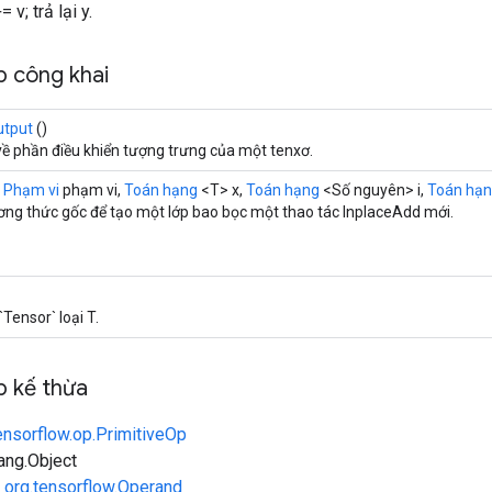
+= v; trả lại y.
 công khai
utput
()
về phần điều khiển tượng trưng của một tenxơ.
(
Phạm vi
phạm vi,
Toán hạng
<T> x,
Toán hạng
<Số nguyên> i,
Toán hạ
ng thức gốc để tạo một lớp bao bọc một thao tác InplaceAdd mới.
`Tensor` loại T.
 kế thừa
ensorflow.op.PrimitiveOp
lang.Object
n
org.tensorflow.Operand