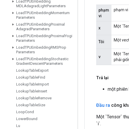
Load
TPUEmbedding
MDLAdagrad
Light
Parameters
phạm vi 
phạm
Load
TPUEmbedding
Momentum
vi
Parameters
Load
TPUEmbedding
Proximal
Một `Ten
x
Adagrad
Parameters
Load
TPUEmbedding
Proximal
Yogi
Một vect
Parameters
Tôi
Load
TPUEmbedding
RMSProp
Parameters
Một `Ten
v
Load
TPUEmbedding
Stochastic
phải giố
Gradient
Descent
Parameters
Lookup
Table
Export
Lookup
Table
Find
Trả lại
Lookup
Table
Import
một phiên
Lookup
Table
Insert
Lookup
Table
Remove
Đầu ra
công kh
Lookup
Table
Size
Loop
Cond
Một `Tensor` thu
Lower
Bound
`i`.
Lu