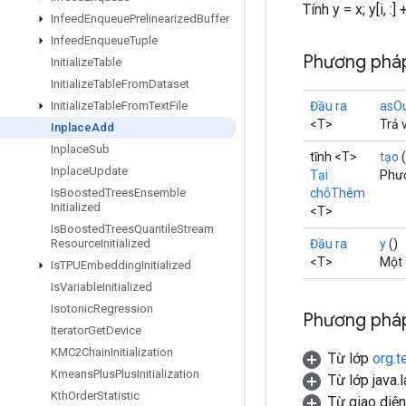
Tính y = x; y[i, :] 
Infeed
Enqueue
Prelinearized
Buffer
Infeed
Enqueue
Tuple
Phương pháp
Initialize
Table
Initialize
Table
From
Dataset
Đầu ra
asO
Initialize
Table
From
Text
File
<T>
Trả 
Inplace
Add
Inplace
Sub
tĩnh <T>
tạo
Inplace
Update
Tại
Phươ
chỗThêm
Is
Boosted
Trees
Ensemble
Initialized
<T>
Is
Boosted
Trees
Quantile
Stream
Đầu ra
y
()
Resource
Initialized
<T>
Một 
Is
TPUEmbedding
Initialized
Is
Variable
Initialized
Isotonic
Regression
Phương pháp
Iterator
Get
Device
KMC2Chain
Initialization
Từ lớp
org.t
Kmeans
Plus
Plus
Initialization
Từ lớp java.
Kth
Order
Statistic
Từ giao diệ