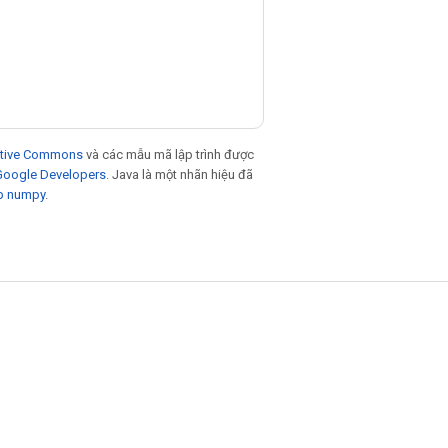
eative Commons
và các mẫu mã lập trình được
 Google Developers
. Java là một nhãn hiệu đã
p numpy
.