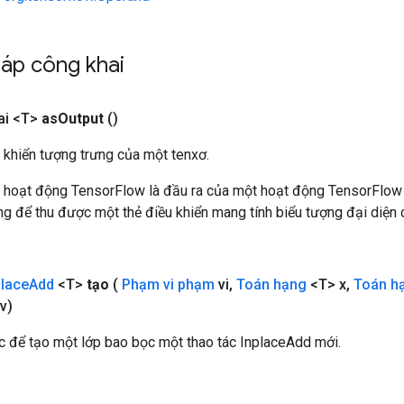
áp công khai
ai <T>
as
Output
()
 khiển tượng trưng của một tenxơ.
 hoạt động TensorFlow là đầu ra của một hoạt động TensorFlow
 để thu được một thẻ điều khiển mang tính biểu tượng đại diện c
place
Add
<T>
tạo
(
Phạm vi phạm
vi
,
Toán hạng
<T> x
,
Toán h
v)
 để tạo một lớp bao bọc một thao tác InplaceAdd mới.