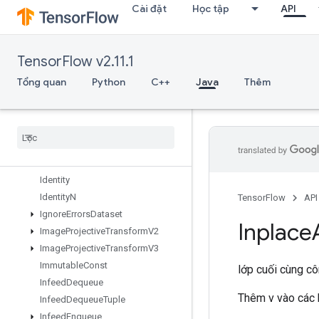
Cài đặt
Học tập
API
GetElementAtIndex
GetOptions
GetSessionHandle
TensorFlow v2.11.1
GetSessionTensor
Gradients
Tổng quan
Python
C++
Java
Thêm
GuaranteeConst
Hash
Table
Histogram
Fixed
Width
IFFTND
IRFFTND
Identity
Identity
N
TensorFlow
API
Ignore
Errors
Dataset
Inplace
Image
Projective
Transform
V2
Image
Projective
Transform
V3
Immutable
Const
lớp cuối cùng c
Infeed
Dequeue
Thêm v vào các 
Infeed
Dequeue
Tuple
Infeed
Enqueue