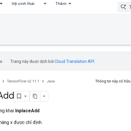
Hệ sinh thái
Thêm
Trang này được dịch bởi
Cloud Translation API
.
TensorFlow v2.11.1
Java
Thông tin này có hữ
Add
ông khai
InplaceAdd
hàng x được chỉ định.