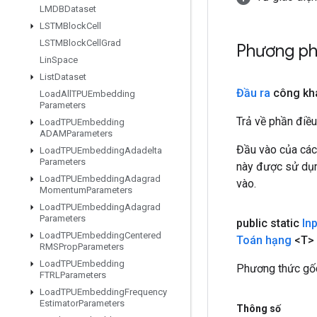
LMDBDataset
LSTMBlock
Cell
LSTMBlock
Cell
Grad
Phương ph
Lin
Space
List
Dataset
Đầu ra
công kh
Load
All
TPUEmbedding
Parameters
Trả về phần điều
Load
TPUEmbedding
ADAMParameters
Đầu vào của các
Load
TPUEmbedding
Adadelta
Parameters
này được sử dụng
Load
TPUEmbedding
Adagrad
vào.
Momentum
Parameters
Load
TPUEmbedding
Adagrad
Parameters
public static
In
Load
TPUEmbedding
Centered
Toán hạng
<T> 
RMSProp
Parameters
Load
TPUEmbedding
Phương thức gốc
FTRLParameters
Load
TPUEmbedding
Frequency
Estimator
Parameters
Thông số