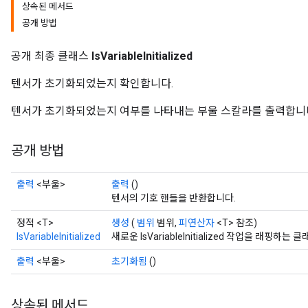
상속된 메서드
공개 방법
공개 최종 클래스
IsVariableInitialized
텐서가 초기화되었는지 확인합니다.
텐서가 초기화되었는지 여부를 나타내는 부울 스칼라를 출력합니
공개 방법
출력
<부울>
출력
()
텐서의 기호 핸들을 반환합니다.
정적 <T>
생성
(
범위
범위,
피연산자
<T> 참조)
rs
IsVariableInitialized
새로운 IsVariableInitialized 작업을 래핑
mParameters
rs
출력
<부울>
초기화됨
()
Parameters
상속된 메서드
rParameters