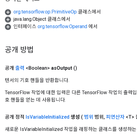
Parameters
org.tensorflow.op.PrimitiveOp
클래스에서
ters
java.lang.Object 클래스에서
arameters
인터페이스
org.tensorflow.Operand
에서
meters
rs
tDescentParameters
공개 방법
공개
출력
<Boolean>
as
Output
()
텐서의 기호 핸들을 반환합니다.
TensorFlow 작업에 대한 입력은 다른 TensorFlow 작업의 
호 핸들을 얻는 데 사용됩니다.
공개 정적
Is
Variable
Initialized
생성
(
범위
범위
,
피연산자
<T>
새로운 IsVariableInitialized 작업을 래핑하는 클래스를 생성