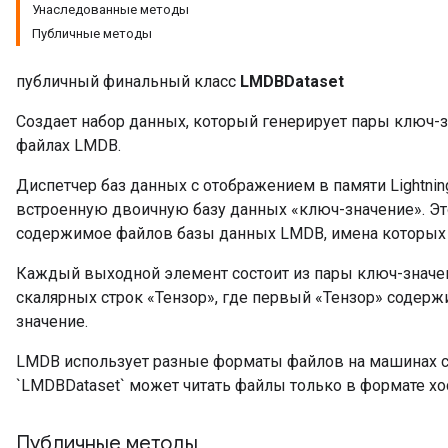
Унаследованные методы
Публичные методы
публичный финальный класс
LMDBDataset
Создает набор данных, который генерирует пары ключ-
файлах LMDB.
rs
Диспетчер баз данных с отображением в памяти Lightnin
mParameters
встроенную двоичную базу данных «ключ-значение». Эт
rs
содержимое файлов базы данных LMDB, имена которых
Parameters
Каждый выходной элемент состоит из пары ключ-значен
скалярных строк «Тензор», где первый «Тензор» содержи
rParameters
значение.
Parameters
ters
LMDB использует разные форматы файлов на машинах 
arameters
`LMDBDataset` может читать файлы только в формате хо
meters
rs
Публичные методы
tDescentParameters