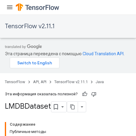
TensorFlow v2.11.1
Эта страница переведена с помощью
Cloud Translation API
.
TensorFlow
API, API
TensorFlow v2.11.1
Java
Эта информация оказалась полезной?
LMDBDataset
Содержание
Публичные методы