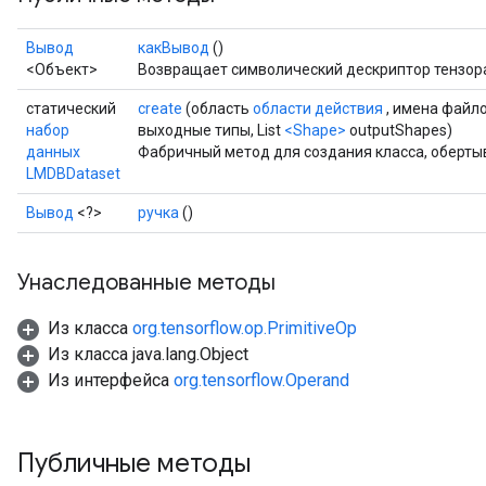
Вывод
какВывод
()
<Объект>
Возвращает символический дескриптор тензор
статический
create
(область
области действия
, имена файл
набор
выходные типы, List
<Shape>
outputShapes)
данных
Фабричный метод для создания класса, оберт
LMDBDataset
Вывод
<?>
ручка
()
Унаследованные методы
Из класса
org.tensorflow.op.PrimitiveOp
Из класса java.lang.Object
Из интерфейса
org.tensorflow.Operand
Публичные методы