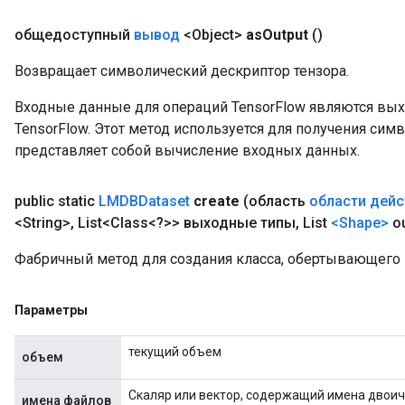
общедоступный
вывод
<Object>
as
Output
()
Возвращает символический дескриптор тензора.
Входные данные для операций TensorFlow являются вы
TensorFlow. Этот метод используется для получения сим
представляет собой вычисление входных данных.
public static
LMDBDataset
create
(область
области дейс
<String>
,
List<Class<?>> выходные типы
,
List
<Shape>
ou
Фабричный метод для создания класса, обертывающего
Параметры
текущий объем
объем
Скаляр или вектор, содержащий имена двоич
имена файлов