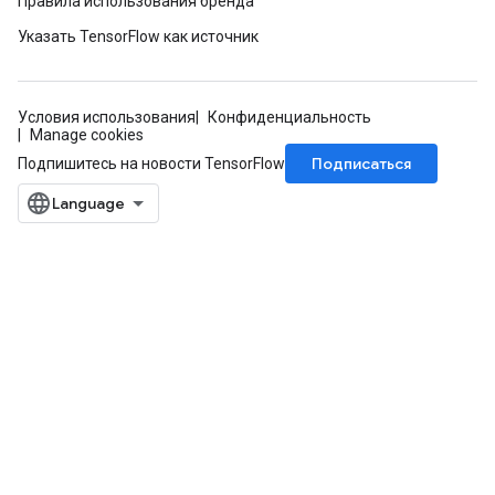
Правила использования бренда
Указать TensorFlow как источник
Условия использования
Конфиденциальность
Manage cookies
Подписаться
Подпишитесь на новости TensorFlow
ize
Requantize
ize
AndReluAndRequantize
u