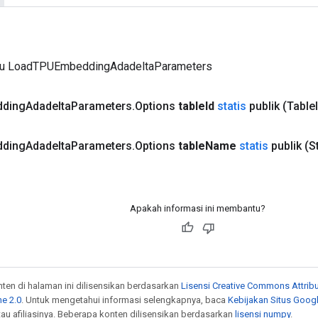
ru LoadTPUEmbeddingAdadeltaParameters
ding
Adadelta
Parameters
.
Options
table
Id
statis
publik
(Table
ding
Adadelta
Parameters
.
Options
table
Name
statis
publik
(S
Apakah informasi ini membantu?
onten di halaman ini dilisensikan berdasarkan
Lisensi Creative Commons Attribu
e 2.0
. Untuk mengetahui informasi selengkapnya, baca
Kebijakan Situs Goog
atau afiliasinya. Beberapa konten dilisensikan berdasarkan
lisensi numpy
.