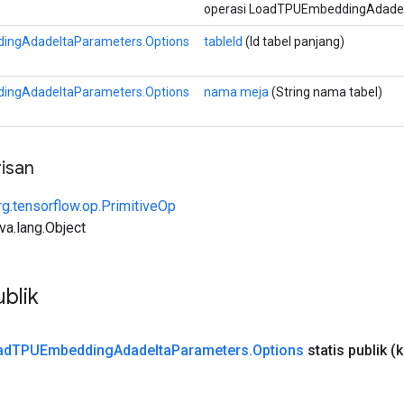
operasi LoadTPUEmbeddingAdadel
ngAdadeltaParameters.Options
tableId
(Id tabel panjang)
ngAdadeltaParameters.Options
nama meja
(String nama tabel)
isan
rg.tensorflow.op.PrimitiveOp
ava.lang.Object
blik
ad
TPUEmbedding
Adadelta
Parameters
.
Options
statis publik
(k