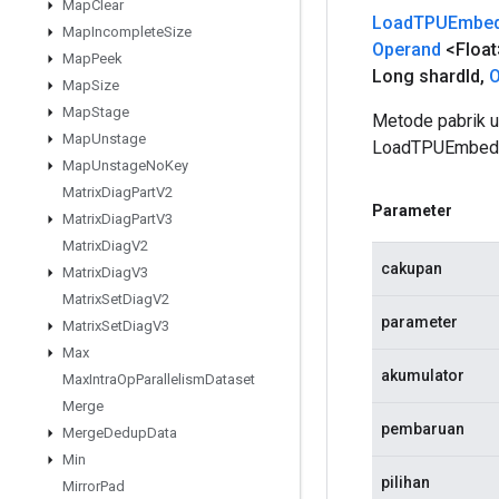
Map
Clear
Load
TPUEmbed
Map
Incomplete
Size
Operand
<Float
Map
Peek
Long shard
Id
,
O
Map
Size
Map
Stage
Metode pabrik 
Map
Unstage
LoadTPUEmbeddi
Map
Unstage
No
Key
Matrix
Diag
Part
V2
Parameter
Matrix
Diag
Part
V3
Matrix
Diag
V2
cakupan
Matrix
Diag
V3
Matrix
Set
Diag
V2
parameter
Matrix
Set
Diag
V3
Max
akumulator
Max
Intra
Op
Parallelism
Dataset
Merge
pembaruan
Merge
Dedup
Data
Min
pilihan
Mirror
Pad