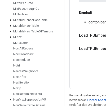
Mirror
Pad
Grad
Mlir
Passthrough
Op
Kembali
Mul
No
Nan
Mutable
Dense
Hash
Table
contoh ba
Mutable
Hash
Table
Mutable
Hash
Table
Of
Tensors
Load
TPUEmbed
Mutex
Mutex
Lock
Load
TPUEmbed
Nccl
All
Reduce
Nccl
Broadcast
Nccl
Reduce
Ndtri
Nearest
Neighbors
Next
After
Next
Iteration
No
Op
Non
Deterministic
Ints
Kecuali dinyatakan lain, k
Non
Max
Suppression
V5
berdasarkan
Lisensi Apach
terdaftar dari Oracle dan/
Non
Serializable
Dataset