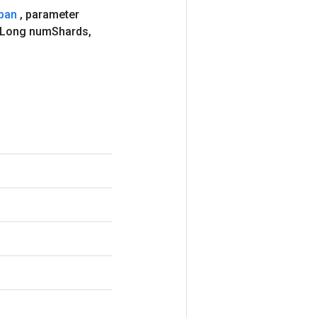
pan
,
parameter
Long num
Shards
,
.