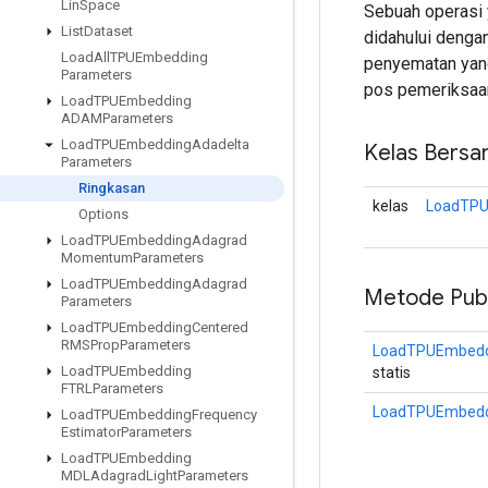
Lin
Space
Sebuah operasi
List
Dataset
didahului denga
Load
All
TPUEmbedding
penyematan yang
Parameters
pos pemeriksaan
Load
TPUEmbedding
ADAMParameters
Load
TPUEmbedding
Adadelta
Kelas Bersa
Parameters
Ringkasan
kelas
LoadTPU
Options
Load
TPUEmbedding
Adagrad
Momentum
Parameters
Load
TPUEmbedding
Adagrad
Metode Publ
Parameters
Load
TPUEmbedding
Centered
RMSProp
Parameters
LoadTPUEmbeddi
Load
TPUEmbedding
statis
FTRLParameters
LoadTPUEmbedd
Load
TPUEmbedding
Frequency
Estimator
Parameters
Load
TPUEmbedding
MDLAdagrad
Light
Parameters