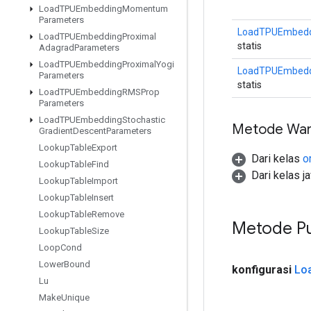
Load
TPUEmbedding
Momentum
Parameters
LoadTPUEmbeddi
Load
TPUEmbedding
Proximal
statis
Adagrad
Parameters
Load
TPUEmbedding
Proximal
Yogi
LoadTPUEmbeddi
Parameters
statis
Load
TPUEmbedding
RMSProp
Parameters
Load
TPUEmbedding
Stochastic
Metode War
Gradient
Descent
Parameters
Lookup
Table
Export
Dari kelas
o
Lookup
Table
Find
Dari kelas j
Lookup
Table
Import
Lookup
Table
Insert
Lookup
Table
Remove
Metode Pu
Lookup
Table
Size
Loop
Cond
Lower
Bound
konfigurasi
Lo
Lu
Make
Unique