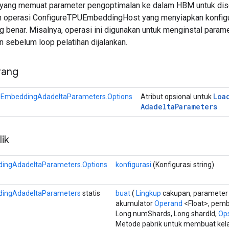
 yang memuat parameter pengoptimalan ke dalam HBM untuk dis
n operasi ConfigureTPUEmbeddingHost yang menyiapkan konfigu
 benar. Misalnya, operasi ini digunakan untuk menginstal parame
 sebelum loop pelatihan dijalankan.
rang
Loa
EmbeddingAdadeltaParameters.Options
Atribut opsional untuk
Adadelta
Parameters
ik
ngAdadeltaParameters.Options
konfigurasi
(Konfigurasi string)
ingAdadeltaParameters
statis
buat
(
Lingkup
cakupan, paramete
akumulator
Operand
<Float>, pem
Long numShards, Long shardId,
Ops
Metode pabrik untuk membuat ke