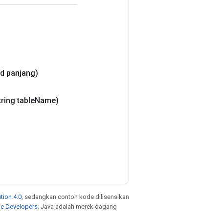
Id panjang)
tring table
Name)
tion 4.0
, sedangkan contoh kode dilisensikan
le Developers
. Java adalah merek dagang