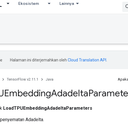
Ekosistem
Lainnya
Halaman ini diterjemahkan oleh
Cloud Translation API
.
TensorFlow v2.11.1
Java
Apaka
UEmbedding
Adadelta
Paramete
ik
LoadTPUEmbeddingAdadeltaParameters
 penyematan Adadelta.