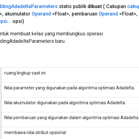
ding
Adadelta
Parameters
statis publik
dibuat
( Cakupan
caku
>
,
akumulator
Operand
<Float>
,
pembaruan
Operand
<Float>
,
psi
.
.
.
opsi)
untuk membuat kelas yang membungkus operasi
ngAdadeltaParameters baru.
ruang lingkup saat ini
Nilai parameter yang digunakan pada algoritma optimasi Adadelta.
Nilai akumulator digunakan pada algoritma optimasi Adadelta.
Nilai pembaruan yang digunakan dalam algoritma optimasi Adadelta
membawa nilai atribut opsional