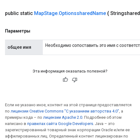
Requantize
public static
Map
Stage
.
Optionsshared
Name
(
Stringshared
ize
AndReluAndRequantize
Параметры
u
uAndRequantize
Необходимо сопоставить это имя с соответс
общее имя
AndRelu
AndReluAndRequantize
Эта информация оказалась полезной?
ize
Requantize
Если не указано иное, контент на этой странице предоставляется
ize
по
лицензии Creative Commons "С указанием авторства 4.0"
, а
примеры кода – по
лицензии Apache 2.0
. Подробнее об этом
написано в
правилах сайта Google Developers
. Java – это
зарегистрированный товарный знак корпорации Oracle и/или ее
аффилированных лиц. Определенный контент лицензирован по