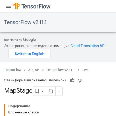
meters
rs
tDescentParameters
TensorFlow v2.11.1
Эта страница переведена с помощью
Cloud Translation API
.
TensorFlow
API, API
TensorFlow v2.11.1
Java
Эта информация оказалась полезной?
Map
Stage
Содержание
Вложенные классы