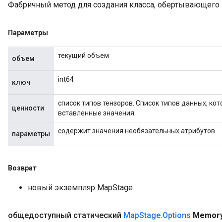
Фабричный метод для создания класса, обертывающего
Параметры
текущий объем
объем
int64
ключ
список типов тензоров. Список типов данных, к
ценности
вставленные значения.
содержит значения необязательных атрибутов
параметры
Возврат
ize
новый экземпляр MapStage
общедоступный статический
Map
Stage
.
Options
Memor