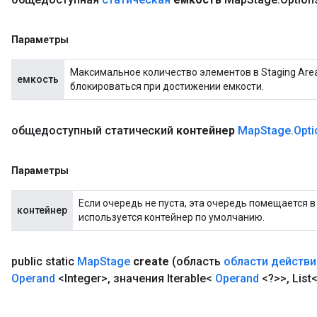
Параметры
Максимальное количество элементов в Staging Area.
емкость
блокироваться при достижении емкости.
общедоступный статический
контейнер
Map
Stage
.
Opti
Параметры
Если очередь не пуста, эта очередь помещается в
контейнер
используется контейнер по умолчанию.
public static
Map
Stage
create
(область
области действи
Operand
<Integer>
,
значения Iterable<
Operand
<?>>
,
List