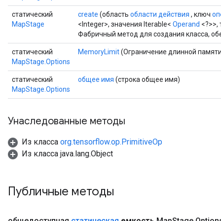
статический
create
(область
области действия
, ключ
оп
MapStage
<Integer>, значения Iterable<
Operand
<?>>, 
Фабричный метод для создания класса, о
статический
MemoryLimit
(Ограничение длинной памяти
MapStage.Options
статический
общее имя
(строка общее имя)
MapStage.Options
Унаследованные методы
Из класса
org.tensorflow.op.PrimitiveOp
Из класса java.lang.Object
Публичные методы
общедоступная
статическая
емкость
Map
Stage
.
Optio