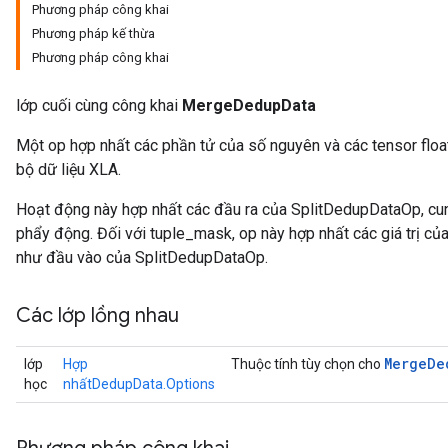
Phương pháp công khai
Phương pháp kế thừa
Phương pháp công khai
lớp cuối cùng công khai
MergeDedupData
Một op hợp nhất các phần tử của số nguyên và các tensor float
bộ dữ liệu XLA.
Hoạt động này hợp nhất các đầu ra của SplitDedupDataOp, cun
phẩy động. Đối với tuple_mask, op này hợp nhất các giá trị củ
như đầu vào của SplitDedupDataOp.
Các lớp lồng nhau
Merge
De
lớp
Hợp
Thuộc tính tùy chọn cho
học
nhấtDedupData.Options