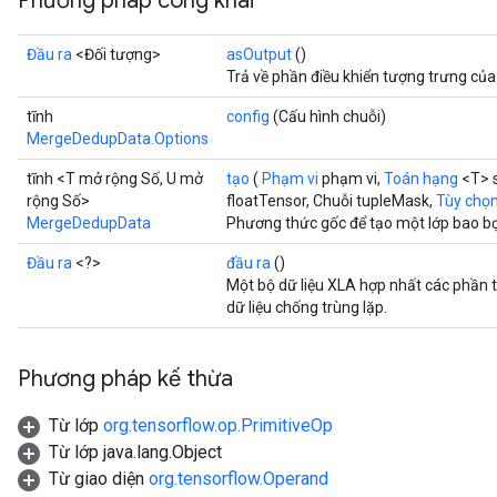
Phương pháp công khai
Đầu ra
<Đối tượng>
asOutput
()
Trả về phần điều khiển tượng trưng của
tĩnh
config
(Cấu hình chuỗi)
MergeDedupData.Options
tĩnh <T mở rộng Số, U mở
tạo
(
Phạm vi
phạm vi,
Toán hạng
<T> 
rộng Số>
floatTensor, Chuỗi tupleMask,
Tùy chọn.
MergeDedupData
Phương thức gốc để tạo một lớp bao 
Đầu ra
<?>
đầu ra
()
Một bộ dữ liệu XLA hợp nhất các phần 
dữ liệu chống trùng lặp.
Phương pháp kế thừa
Từ lớp
org.tensorflow.op.PrimitiveOp
Từ lớp java.lang.Object
Từ giao diện
org.tensorflow.Operand