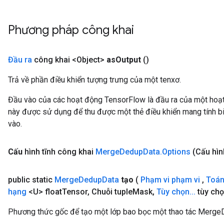
Phương pháp công khai
Đầu ra
công khai <Object>
as
Output
()
Trả về phần điều khiển tượng trưng của một tenxơ.
Đầu vào của các hoạt động TensorFlow là đầu ra của một ho
này được sử dụng để thu được một thẻ điều khiển mang tính bi
vào.
Cấu
hình tĩnh công khai
Merge
Dedup
Data
.
Options
(Cấu hìn
public static
Merge
Dedup
Data
tạo
(
Phạm vi phạm vi
,
Toán
hạng
<U> float
Tensor
,
Chuỗi tuple
Mask
,
Tùy chọn
.
.
.
tùy chọ
Phương thức gốc để tạo một lớp bao bọc một thao tác Merge