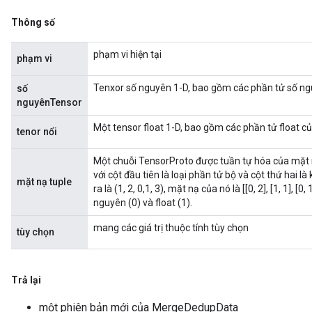
Thông số
ize
phạm vi hiện tại
phạm vi
Tenxor số nguyên 1-D, bao gồm các phần tử số ngu
số
nguyênTensor
Một tensor float 1-D, bao gồm các phần tử float củ
tenor nổi
Requantize
ize
Một chuỗi TensorProto được tuần tự hóa của mặt n
AndReluAndRequantize
với cột đầu tiên là loại phần tử bộ và cột thứ hai là
mặt nạ tuple
u
ra là (1, 2, 0,1, 3), mặt nạ của nó là [[0, 2], [1, 1], [
uAndRequantize
nguyên (0) và float (1).
mang các giá trị thuộc tính tùy chọn
tùy chọn
AndRelu
AndReluAndRequantize
Trả lại
ize
một phiên bản mới của MergeDedupData