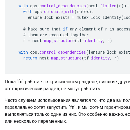
with
ops
.
control_dependencies
(
nest
.
flatten
(
r
)):
with
ops
.
colocate_with
(
mutex
):
ensure_lock_exists
=
mutex_lock_identity
(
lo
#
Make
sure
that
if
any
element
of
r
is
acces
#
them
are
executed
together
.
r
=
nest
.
map_structure
(
tf
.
identity
,
r
)
with
ops
.
control_dependencies
(
[
ensure_lock_exis
return
nest
.
map_structure
(
tf
.
identity
,
r
)
Пока `fn` работает в критическом разделе, никакие др
этот критический раздел, не могут работать.
Часто случаем использования является то, что два выпо
параллельно хотят запустить `fn`; и мы хотим гарантиро
выполняться только один из них. Это особенно важно, е
или несколько переменных.