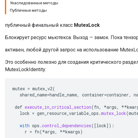
Унаследованные методы
Публичные методы
публичный финальный класс
MutexLock
Блокирует ресурс мьютекса. Выход — замок. Пока тензо
активен, любой другой запрос на использование MutexL
Это особенно полезно для создания критического раздел
MutexLockIdentity:
mutex
=
mutex_v2
(
shared_name
=
handle_name
,
container
=
container
,
n
def
execute_in_critical_section
(
fn
,
*
args
,
**
kwar
lock
=
gen_resource_variable_ops
.
mutex_lock
(
mut
with
ops
.
control_dependencies
(
[
lock
]
):
r
=
fn
(
*
args
,
**
kwargs
)