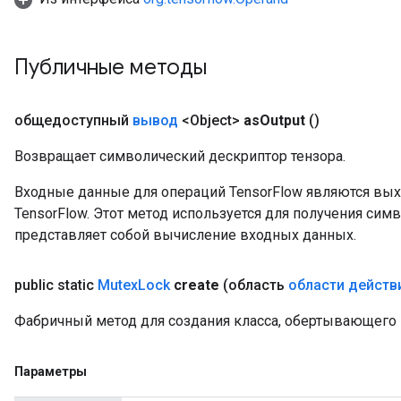
uAndRequantize
Публичные методы
AndRelu
AndReluAndRequantize
общедоступный
вывод
<Object>
as
Output
()
ize
Возвращает символический дескриптор тензора.
Входные данные для операций TensorFlow являются вы
Requantize
TensorFlow. Этот метод используется для получения сим
ize
представляет собой вычисление входных данных.
public static
Mutex
Lock
create
(область
области действ
Фабричный метод для создания класса, обертывающего
Параметры