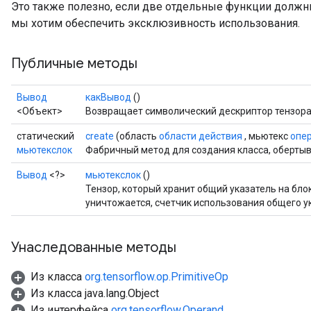
Это также полезно, если две отдельные функции должн
мы хотим обеспечить эксклюзивность использования.
Публичные методы
Вывод
какВывод
()
<Объект>
Возвращает символический дескриптор тензора
статический
create
(область
области действия
, мьютекс
опе
мьютекслок
Фабричный метод для создания класса, оберты
Вывод
<?>
мьютекслок
()
ize
Тензор, который хранит общий указатель на бло
уничтожается, счетчик использования общего у
Унаследованные методы
Requantize
Из класса
org.tensorflow.op.PrimitiveOp
ize
Из класса java.lang.Object
AndReluAndRequantize
Из интерфейса
org.tensorflow.Operand
u