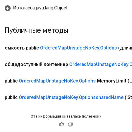
Из класса java.lang.Object
Публичные методы
емкость
public
Ordered
Map
Unstage
No
Key
.
Options
(длин
ize
общедоступный
контейнер
Ordered
Map
Unstage
No
Key
.
O
public
Ordered
Map
Unstage
No
Key
.
Options
Memory
Limit
(
Requantize
ize
public
Ordered
Map
Unstage
No
Key
.
Optionsshared
Name
(
S
AndReluAndRequantize
u
uAndRequantize
Эта информация оказалась полезной?