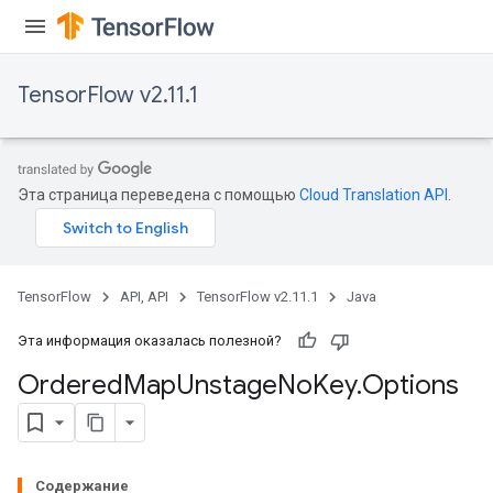
TensorFlow v2.11.1
Эта страница переведена с помощью
Cloud Translation API
.
TensorFlow
API, API
TensorFlow v2.11.1
Java
Эта информация оказалась полезной?
Ordered
Map
Unstage
No
Key
.
Options
Содержание