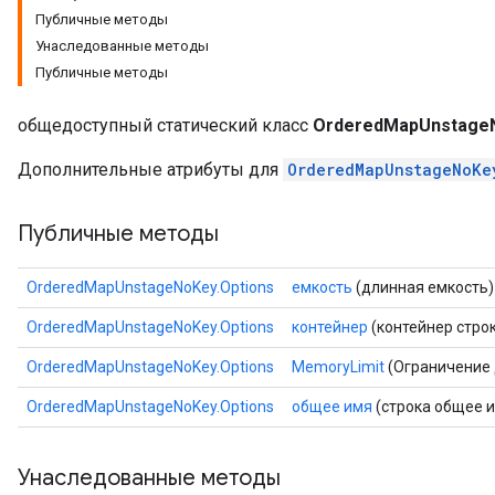
Публичные методы
Унаследованные методы
Публичные методы
общедоступный статический класс
OrderedMapUnstageN
Дополнительные атрибуты для
OrderedMapUnstageNoKe
Публичные методы
OrderedMapUnstageNoKey.Options
емкость
(длинная емкость)
OrderedMapUnstageNoKey.Options
контейнер
(контейнер строк
OrderedMapUnstageNoKey.Options
MemoryLimit
(Ограничение 
OrderedMapUnstageNoKey.Options
общее имя
(строка общее 
Унаследованные методы