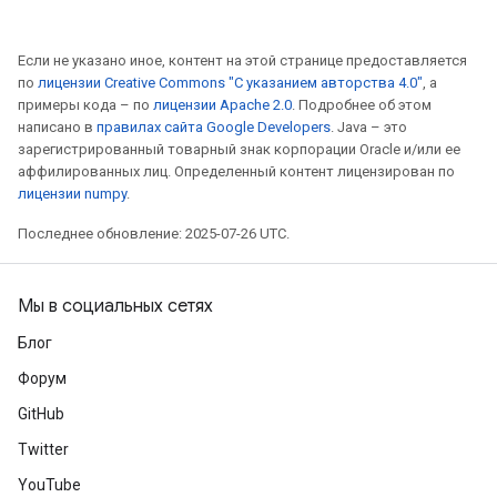
AndRelu
AndReluAndRequantize
Если не указано иное, контент на этой странице предоставляется
по
лицензии Creative Commons "С указанием авторства 4.0"
, а
ize
примеры кода – по
лицензии Apache 2.0
. Подробнее об этом
написано в
правилах сайта Google Developers
. Java – это
зарегистрированный товарный знак корпорации Oracle и/или ее
Requantize
аффилированных лиц. Определенный контент лицензирован по
ize
лицензии numpy
.
Последнее обновление: 2025-07-26 UTC.
Мы в социальных сетях
Блог
Форум
GitHub
Twitter
YouTube