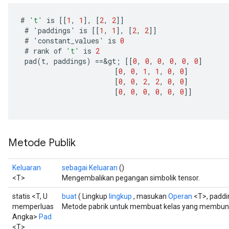
ize
#
't'
is
[[
1
,
1
]
,
[
2
,
2
]]
#
'
paddings
'
is
[[
1
,
1
]
,
[
2
,
2
]]
#
'
constant_values
'
is
0
#
rank
of
't'
is
2
pad
(
t
,
paddings
)
==
&
gt
;
[[
0
,
0
,
0
,
0
,
0
,
0
]
Requantize
[
0
,
0
,
1
,
1
,
0
,
0
]
ize
[
0
,
0
,
2
,
2
,
0
,
0
]
AndReluAndRequantize
[
0
,
0
,
0
,
0
,
0
,
0
]]
u
uAndRequantize
Metode Publik
AndRelu
AndReluAndRequantize
Keluaran
sebagai Keluaran
()
<T>
Mengembalikan pegangan simbolik tensor.
ize
statis <T, U
buat
( Lingkup
lingkup
, masukan
Operan
<T>, padd
memperluas
Metode pabrik untuk membuat kelas yang membung
Requantize
Angka>
Pad
ize
<T>