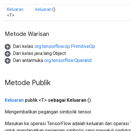
Keluaran
keluaran
()
<T>
Metode Warisan
Dari kelas
org.tensorflow.op.PrimitiveOp
Dari kelas java.lang.Object
Dari antarmuka
org.tensorflow.Operand
Metode Publik
Keluaran
publik <T>
sebagai Keluaran
()
Mengembalikan pegangan simbolik tensor.
Masukan ke operasi TensorFlow adalah keluaran dari operasi 
untuk mendapatkan pegangan simbolis yang mewakili perhitun