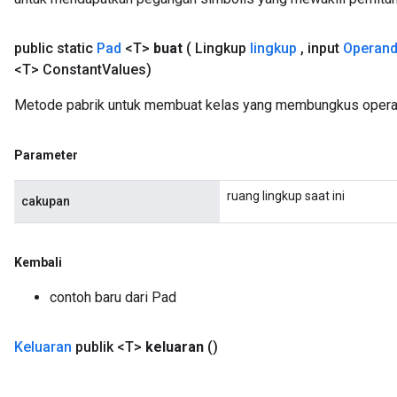
public static
Pad
<T>
buat
( Lingkup
lingkup
,
input
Operan
<T> Constant
Values)
Metode pabrik untuk membuat kelas yang membungkus operas
Parameter
ruang lingkup saat ini
cakupan
Kembali
contoh baru dari Pad
Keluaran
publik <T>
keluaran
()