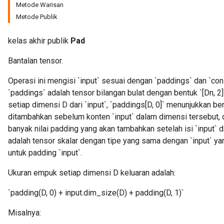
Metode Warisan
Metode Publik
kelas akhir publik
Pad
Bantalan tensor.
Operasi ini mengisi `input` sesuai dengan `paddings` dan `co
`paddings` adalah tensor bilangan bulat dengan bentuk `[Dn, 2]
setiap dimensi D dari `input`, `paddings[D, 0]` menunjukkan b
ditambahkan sebelum konten `input` dalam dimensi tersebut, 
banyak nilai padding yang akan tambahkan setelah isi `input` 
adalah tensor skalar dengan tipe yang sama dengan `input` ya
untuk padding `input`.
Ukuran empuk setiap dimensi D keluaran adalah:
`padding(D, 0) + input.dim_size(D) + padding(D, 1)`
Misalnya: